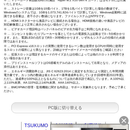
※ … マザーボード単品販売時の付属品「Hyper M.2 X16 Gen 4 カード」は当モデルには付属
いたしません。
※ … ストレージ容量は1GBを10億バイト、1TBを1兆バイトで計算した場合の数値です。
Windowsのシステムでは、1GBを1,073,741,824バイトで計算しており、Windows起動時に認
識できる容量は、若干小さい数値になります。ファイルシステムはNTFSです。
※ … HDMIコネクターから液晶テレビに接続される場合は、HDMI規格の違いや液晶テレビの
対応解像度により正常に表示されない場合がございます。
※ … ビデオカード増設時はバックパネルのビデオ出力端子はご利用になれません。
※ … コンセントを抜いたりブレーカーを落としてからの電源投入は起動まで3～5分程かかり
ます。また、電源LEDの点灯まで約5～30秒程かかります。いずれもシステムの仕様のため故
障ではありません。
※ … PCI Express x16スロットの実際に使用できるレーン数は使用するCPUや同時に使用す
るスロットの場所により異なります。詳細はマザーボードメーカーの仕様をご確認ください
※ … 拡張スロットは増設するカードのサイズまたは仕様によっては他のスロットが利用でき
ない場合があります。
※ … プリインストールソフトはOS搭載モデルのみインストールして出荷となり、メディアの
添付はありません。
※ … エネルギー消費効率とは、JIS C 62623:2014 に規定する方法により測定した年間消費
電力量です。カッコ内の数値は省エネルギー基準達成率を示しています(目標年度2022年度)。
ただし、達成率が100%以上となるものについては次の表示語で表記しています。A:100%以
上110%未満、AA:110%以上140%未満、AAA:140%以上。
※ … BMC/IPMIの管理・監視機能に関する内容は、サポート対象外となります。予めご了承く
ださい。
PC版に切り替える
TSUKUMO
会社情報
ご利用規約