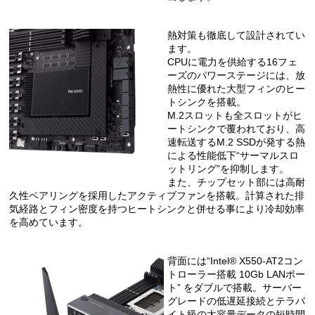
熱対策も徹底して設計されてい
ます。
CPUに電力を供給する16フェ
ーズのパワーステージには、放
熱性に優れた大型フィンのヒー
トシンクを搭載。
M.2スロットも全スロットがヒ
ートシンクで覆われており、高
速転送するM.2 SSDが発する熱
による性能低下“サーマルスロ
ットリング”を抑制します。
また、チップセット部には高耐
久性ベアリングを採用したアクティブファンを搭載。計算された排
気経路とフィン密度を持つヒートシンクと併せる事により冷却効率
を高めています。
背面には“Intel® X550-AT2コン
トローラー搭載 10Gb LANポー
ト” をダブルで搭載。サーバー
グレードの低遅延接続とテラバ
イト級の大容量データの短時間