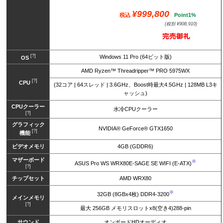
¥999,800
税込
Point1%
(税別 ¥908,910)
[?]
Windows 11 Pro (64ビット版)
OS
AMD Ryzen™ Threadripper™ PRO 5975WX
[?]
CPU
(32コア | 64スレッド | 3.6GHz、Boost時最大4.5GHz | 128MB L3キ
ャッシュ)
CPUクーラー
水冷CPUクーラー
[?]
グラフィック
NVIDIA® GeForce® GTX1650
[?]
機能
ビデオメモリ
4GB (GDDR6)
マザーボード
※
ASUS Pro WS WRX80E-SAGE SE WIFI (E-ATX)
[?]
チップセット
AMD WRX80
※
32GB (8GBx4枚) DDR4-3200
メインメモリ
[?]
最大 256GB メモリスロットx8(空き4)288-pin
サウンド
オンボードHDオーディオ