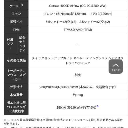
[?]
Corsair 4000D Airflow (CC-9011200-WW)
ケース
ファン
フロントx3(Noctua製 120mm)、リアx 1(120mm)
拡張ベイ
3.5シャドーx2(空き2)、2.5シャドーx2(空き2)
TPM
TPM2.0(AMD fTPM)
総合
付属
セキ
ソフ
-
ュリ
ト
ティ
クイックセットアップガイド オペレーティングシステムディスク
その他付属品
ドライバディスク
キーボード、
マウス、スピ
別売
ーカー
外形寸法
230(W)x453(D)x466(H)mm (本体のみ。突起物含まず)
本体重量
約16kg
省エネ法に基
※
づくエネルギ
18区分 368.9kWh/年(77.8%)
ー消費効率
※ … メモリ最大容量増設時は出荷時に装着済のメモリモジュールを取り外す必要がある場合
があります。