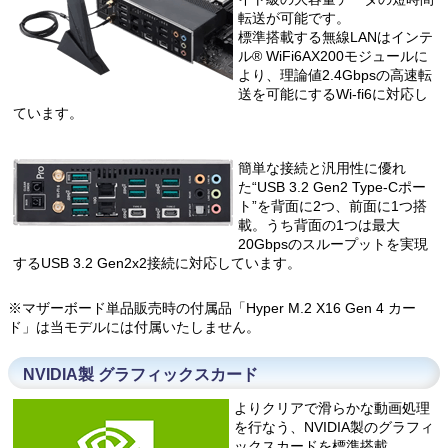
転送が可能です。
標準搭載する無線LANはインテ
ル® WiFi6AX200モジュールに
より、理論値2.4Gbpsの高速転
送を可能にするWi-fi6に対応し
ています。
簡単な接続と汎用性に優れ
た“USB 3.2 Gen2 Type-Cポー
ト”を背面に2つ、前面に1つ搭
載。うち背面の1つは最大
20Gbpsのスループットを実現
するUSB 3.2 Gen2x2接続に対応しています。
※マザーボード単品販売時の付属品「Hyper M.2 X16 Gen 4 カー
ド」は当モデルには付属いたしません。
NVIDIA製 グラフィックスカード
よりクリアで滑らかな動画処理
を行なう、NVIDIA製のグラフィ
ックスカードを標準搭載。