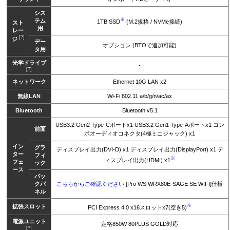
シス
※
テム
1TB SSD
(M.2規格 / NVMe接続)
スト
用
レー
[?]
ジ
デー
オプション (BTOで追加可能)
タ用
光学ドライブ
-
[?]
ネットワーク
Ethernet 10G LAN x2
無線LAN
Wi-Fi 802.11 a/b/g/n/ac/ax
Bluetooth
Bluetooth v5.1
USB3.2 Gen2 Type-Cポートx1 USB3.2 Gen1 Type-Aポートx1 コン
前面
ボオーディオコネクタ(4極ミニジャック) x1
イン
グラ
ディスプレイ出力(DVI-D) x1 ディスプレイ出力(DisplayPort) x1 デ
ター
フィ
※
ィスプレイ出力(HDMI) x1
フェ
ック
ース
バッ
クパ
こちらからご確認ください
[Pro WS WRX80E-SAGE SE WIFI]仕様
ネル
※
拡張スロット
PCI Express 4.0 x16スロットx7(空き5)
電源ユニット
定格850W 80PLUS GOLD対応
[?]