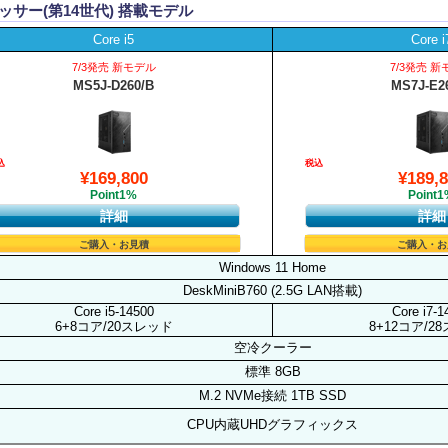
セッサー(第14世代) 搭載モデル
Core i5
Core i
7/3発売 新モデル
7/3発売 
MS5J-D260/B
MS7J-E2
込
税込
¥169,800
¥189,
Point1%
Point
詳細
詳細
ご購入・お見積
ご購入・お
Windows 11 Home
DeskMiniB760 (2.5G LAN搭載)
Core i5-14500
Core i7-1
6+8コア/20スレッド
8+12コア/2
空冷クーラー
標準 8GB
M.2 NVMe接続 1TB SSD
CPU内蔵UHDグラフィックス