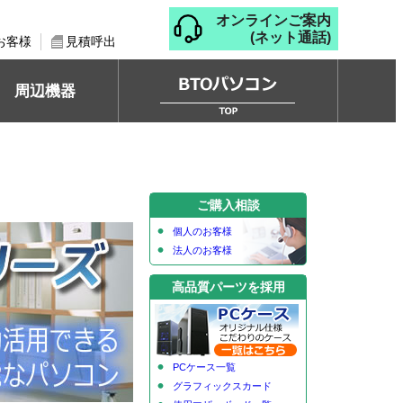
オンラインご案内
(ネット通話)
お客様
見積呼出
周辺機器
ご購入相談
個人のお客様
法人のお客様
高品質パーツを採用
PCケース一覧
グラフィックスカード