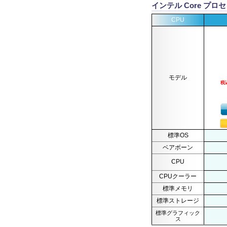
インテル Core プロ
CPU
モデル
税
標準OS
ベアボーン
CPU
CPUクーラー
標準メモリ
標準ストレージ
標準グラフィック
ス