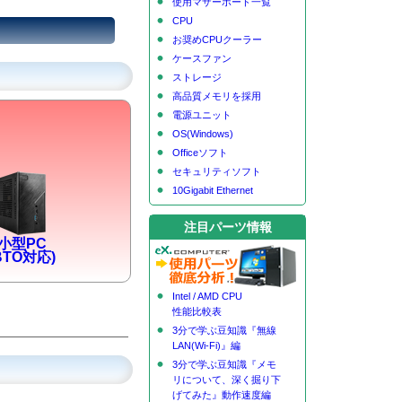
使用マザーボード一覧
CPU
お奨めCPUクーラー
ケースファン
ストレージ
高品質メモリを採用
電源ユニット
OS(Windows)
Officeソフト
セキュリティソフト
10Gigabit Ethernet
注目パーツ情報
小型PC
BTO対応)
Intel / AMD CPU
性能比較表
3分で学ぶ豆知識『無線
LAN(Wi-Fi)』編
3分で学ぶ豆知識『メモ
リについて、深く掘り下
げてみた』動作速度編