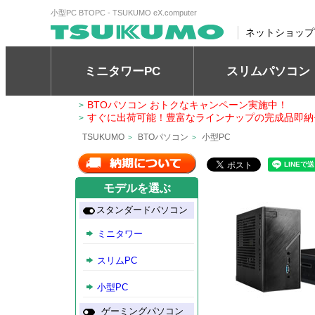
小型PC BTOPC - TSUKUMO eX.computer
ネットショップ
ミニタワーPC
スリムパソコン
BTOパソコン おトクなキャンペーン実施中！
>
すぐに出荷可能！豊富なラインナップの完成品即納
>
TSUKUMO
BTOパソコン
小型PC
>
>
モデルを選ぶ
スタンダードパソコン
ミニタワー
スリムPC
小型PC
ゲーミングパソコン