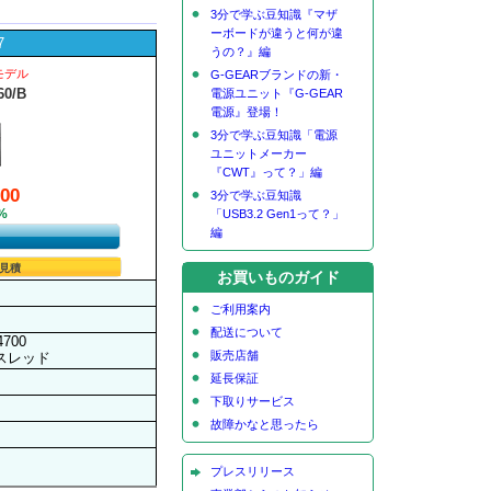
3分で学ぶ豆知識『マザ
ーボードが違うと何が違
7
うの？』編
新モデル
G-GEARブランドの新・
60/B
電源ユニット『G-GEAR
電源』登場！
3分で学ぶ豆知識「電源
ユニットメーカー
『CWT』って？」編
800
3分で学ぶ豆知識
1%
「USB3.2 Gen1って？」
編
見積
お買いものガイド
ご利用案内
配送について
4700
販売店舗
8スレッド
延長保証
下取りサービス
故障かなと思ったら
プレスリリース