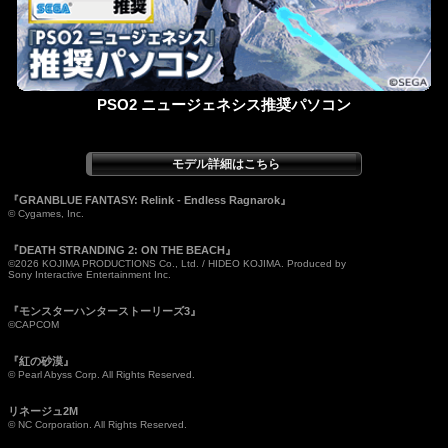
PSO2 ニュージェネシス推奨パソコン
『GRANBLUE FANTASY: Relink - Endless Ragnarok』
© Cygames, Inc.
『DEATH STRANDING 2: ON THE BEACH』
©2026 KOJIMA PRODUCTIONS Co., Ltd. / HIDEO KOJIMA. Produced by
Sony Interactive Entertainment Inc.
『モンスターハンターストーリーズ3』
©CAPCOM
『紅の砂漠』
© Pearl Abyss Corp. All Rights Reserved.
リネージュ2M
© NC Corporation. All Rights Reserved.