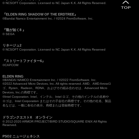
© NCSOFT Corporation. Licensed to NC Japan K.K. All Rights Reserved.
『ELDEN RING SHADOW OF THE ERDTREE』
©Bandai Namco Entertainment Inc. / ©2024 FromSoftware, Inc.
『龍が如く8 』
© SEGA
リネージュ2
© NCSOFT Corporation. Licensed to NC Japan K.K. All Rights Reserved
『ストリートファイター6』
©CAPCOM
ELDEN RING
©BANDAI NAMCO Entertainment Inc. / ©2022 FromSoftware, Inc.
©2022 Advanced Micro Devices, Inc. All rights reserved. AMD、AMD Arrowロ
ゴ、Ryzen、Radeon、RDNA、およびその組み合わせは、Advanced Micro
Devices, Inc.の商標です。
©Intel Corporation. Intel、インテル、Intel ロゴ、その他のインテルの名称や
ロゴは、Intel Corporation またはその子会社の商標です。その他の社名、製品
名などは、一般に各社の表示、商標または登録商標です。
ドラゴンクエストX オンライン
© 2012-2020 ARMOR PROJECT/BIRD STUDIO/SQUARE ENIX All Rights
Reserved.
PSO2 ニュージェネシス