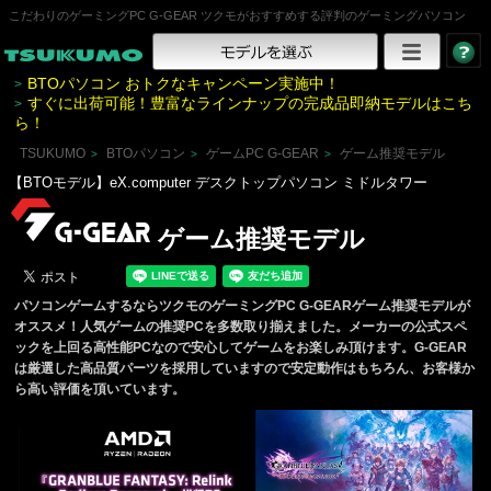
こだわりのゲーミングPC G-GEAR ツクモがおすすめする評判のゲーミングパソコン
BTOパソコン おトクなキャンペーン実施中！
>
すぐに出荷可能！豊富なラインナップの完成品即納モデルはこち
>
ら！
TSUKUMO
BTOパソコン
ゲームPC G-GEAR
ゲーム推奨モデル
>
>
>
【BTOモデル】eX.computer デスクトップパソコン ミドルタワー
ゲーム推奨モデル
パソコンゲームするならツクモのゲーミングPC G-GEARゲーム推奨モデルが
オススメ！人気ゲームの推奨PCを多数取り揃えました。メーカーの公式スペ
ックを上回る高性能PCなので安心してゲームをお楽しみ頂けます。G-GEAR
は厳選した高品質パーツを採用していますので安定動作はもちろん、お客様か
ら高い評価を頂いています。