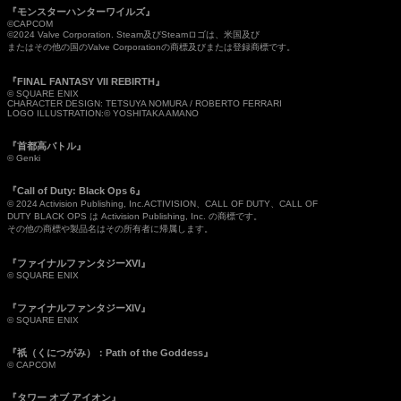
『モンスターハンターワイルズ』
©CAPCOM
©2024 Valve Corporation. Steam及びSteamロゴは、米国及び
またはその他の国のValve Corporationの商標及びまたは登録商標です。
『FINAL FANTASY VII REBIRTH』
© SQUARE ENIX
CHARACTER DESIGN: TETSUYA NOMURA / ROBERTO FERRARI
LOGO ILLUSTRATION:© YOSHITAKA AMANO
『首都高バトル』
© Genki
『Call of Duty: Black Ops 6』
© 2024 Activision Publishing, Inc.ACTIVISION、CALL OF DUTY、CALL OF
DUTY BLACK OPS は Activision Publishing, Inc. の商標です。
その他の商標や製品名はその所有者に帰属します。
『ファイナルファンタジーXVI』
© SQUARE ENIX
『ファイナルファンタジーXIV』
© SQUARE ENIX
『祇（くにつがみ）：Path of the Goddess』
© CAPCOM
『タワー オブ アイオン』