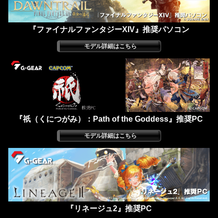
『ファイナルファンタジーXIV』推奨パソコン
『祇（くにつがみ）：Path of the Goddess』推奨PC
『リネージュ2』推奨PC