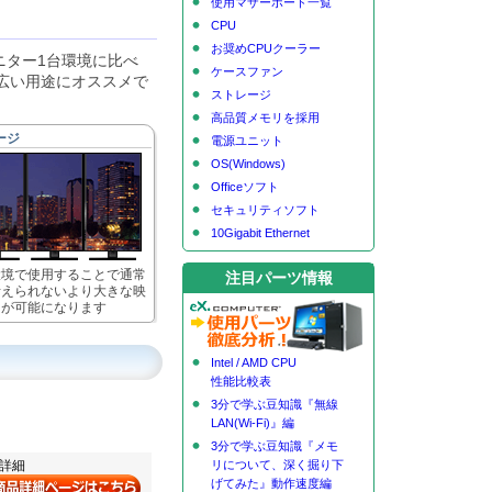
使用マザーボード一覧
CPU
お奨めCPUクーラー
ニター1台環境に比べ
ケースファン
広い用途にオススメで
ストレージ
高品質メモリを採用
ージ
電源ユニット
OS(Windows)
Officeソフト
セキュリティソフト
10Gigabit Ethernet
環境で使用することで通常
注目パーツ情報
考えられないより大きな映
とが可能になります
Intel / AMD CPU
性能比較表
3分で学ぶ豆知識『無線
LAN(Wi-Fi)』編
3分で学ぶ豆知識『メモ
リについて、深く掘り下
品詳細
げてみた』動作速度編