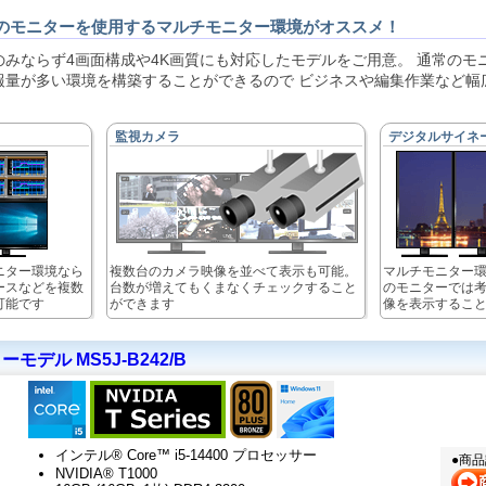
のモニターを使用するマルチモニター環境がオススメ！
みならず4画面構成や4K画質にも対応したモデルをご用意。 通常のモ
報量が多い環境を構築することができるので ビジネスや編集作業など幅
監視カメラ
デジタルサイネ
ニター環境なら
複数台のカメラ映像を並べて表示も可能。
マルチモニター
ースなどを複数
台数が増えてもくまなくチェックすること
のモニターでは
可能です
ができます
像を表示するこ
モデル MS5J-B242/B
インテル® Core™ i5-14400 プロセッサー
●商
NVIDIA® T1000