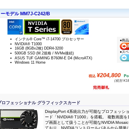
モデル MM7J-C242/B
インテル® Core™ i7-14700 プロセッサー
●商
NVIDIA® T1000
16GB (8GBx2枚) DDR4-3200
●ス
500GB SSD (M.2規格 / NVMe接続)
ASUS TUF GAMING B760M-E D4 (MicroATX)
Windows 11 Home
¥204,800
Po
税込
(税別 ¥18
ーズ プロフェッショナル グラフィックスカード
DisplayPort 4系統出力が可能なプロフェ
ード「NVIDIA® T1000」を搭載。 複数画
プ画面として扱うことが可能なNVIDIA Mosa
ており、NVIDIAコントロールパネルから簡