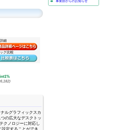
事業部からのお知らせ
品詳細
ペック比較
int1%
6,182)
ッショナルグラフィックスカ
面を1つの広大なデスクトッ
icテクノロジーに対応し
単に設定することができ