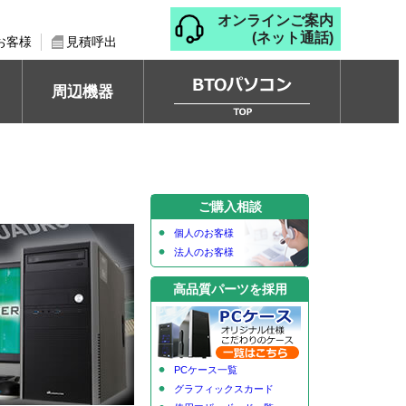
オンラインご案内
(ネット通話)
お客様
見積呼出
周辺機器
ご購入相談
個人のお客様
法人のお客様
高品質パーツを採用
PCケース一覧
グラフィックスカード