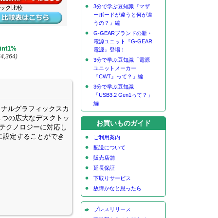
3分で学ぶ豆知識『マザ
ペック比較
ーボードが違うと何が違
うの？』編
G-GEARブランドの新・
電源ユニット『G-GEAR
int1%
電源』登場！
4,364)
3分で学ぶ豆知識「電源
ユニットメーカー
『CWT』って？」編
3分で学ぶ豆知識
「USB3.2 Gen1って？」
編
ッショナルグラフィックスカ
面を1つの広大なデスクトッ
お買いものガイド
icテクノロジーに対応し
単に設定することができ
ご利用案内
配送について
販売店舗
延長保証
下取りサービス
故障かなと思ったら
プレスリリース