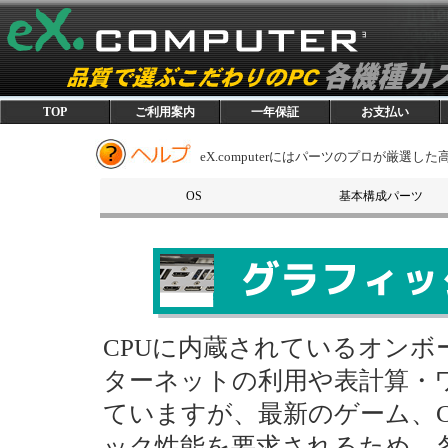
TOP
ご利用案内
一年保証
お支払い
eX.computerにはパーツのプロが厳選
OS
基本構成パーツ
OS
CPU
マザーボード
メモリモジュール
グラフィックスカード
SSD/HDD
光学ドライブ
電源ユニット
PCケース
CPUに内蔵されているオン
ターネットの利用や表計算・
ていますが、最新のゲーム、C
ック性能を要求されるため、