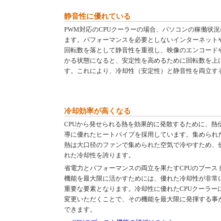
静音性に優れている
PWM対応のCPUクーラーの場合、パソコンの稼働状
ます。パフォーマンスを必要としないインターネット
回転数を落として静音性を重視し、映像のエンコードや
かる状態になると、安定性を高めるために回転数を上
す。これにより、冷却性（安定性）と静音性を両立す
冷却効率が高くなる
CPUから発せられる熱を効果的に発散するために、熱
導に優れたヒートパイプを採用しています。集められ
熱は大口径のファンで集められた空気で冷やすため、
れた冷却性を誇ります。
省電力とパフォーマンスの両立を果たすCPUのブース
機能を最大限に活かすためには、優れた冷却性が非常
重要な要素となります。冷却性に優れたCPUクーラー
変更いただくことで、その機能を最大限に発揮する事
できます。