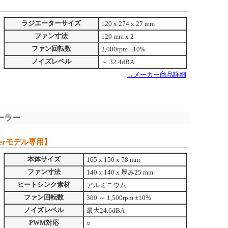
ラジエーターサイズ
120 x 274 x 27 mm
ファン寸法
120 mm x 2
ファン回転数
2,000rpm ±10%
ノイズレベル
～ 32.4dBA
→メーカー商品詳細
ーラー
ripperモデル専用】
本体サイズ
165 x 150 x 78 mm
ファン寸法
140 x 140 x 厚み25 mm
ヒートシンク素材
アルミニウム
ファン回転数
300 ～ 1,500rpm ±10%
ノイズレベル
最大24.6dBA
PWM対応
○