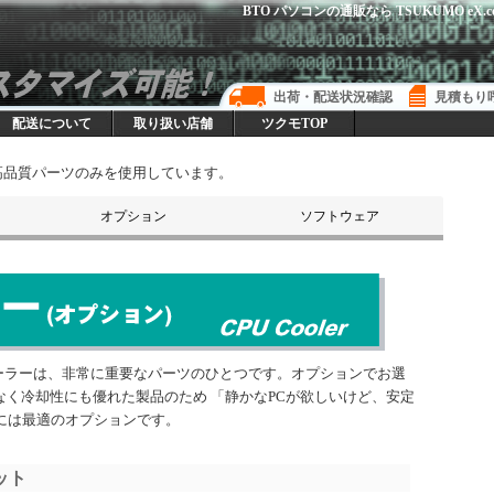
BTO パソコンの通販なら TSUKUMO eX.co
出荷・配送状況確認
見積もり
配送について
取り扱い店舗
ツクモTOP
した高品質パーツのみを使用しています。
オプション
ソフトウェア
CPUクーラー
10Gigabit Ethernet
ガラスサイドパネル
入力機器
カードリーダー
Microsoft Office
Uクーラーは、非常に重要なパーツのひとつです。オプションでお選
なく冷却性にも優れた製品のため 「静かなPCが欲しいけど、安定
には最適のオプションです。
ット