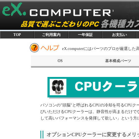
TOP
ご利用案内
一年保証
お支払い
eX.computerにはパーツのプロが厳選
OS
基本構成パーツ
OS
CPU
マザーボード
メモリモジュール
グラフィックスカード
SSD/HDD
光学ドライブ
電源ユニット
PCケース
パソコンの”頭脳”と呼ばれるCPUの冷却を司るCP
びいただけるCPUクーラーは、静音性が高まるだけで
して高いパフォーマンスを発揮して欲しい」という方
オプションCPUクーラーに変更するメリ