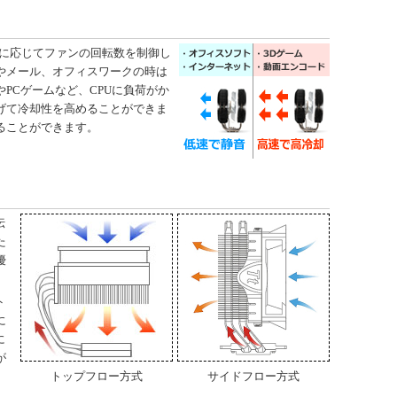
況に応じてファンの回転数を制御し
やメール、オフィスワークの時は
PCゲームなど、CPUに負荷がか
げて冷却性を高めることができま
ることができます。
伝
た
優
ト
に
に
が
トップフロー方式
サイドフロー方式