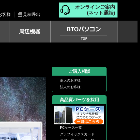
オンラインご案内
(ネット通話)
お客様
見積呼出
周辺機器
ご購入相談
個人のお客様
法人のお客様
高品質パーツを採用
PCケース一覧
グラフィックスカード