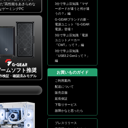
た”高性能をあきらめな
3分で学ぶ豆知識『マザ
トなゲーミングPC
ーボードが違うと何が違
うの？』編
G-GEARブランドの新・
電源ユニット『G-GEAR
電源』登場！
3分で学ぶ豆知識「電源
ユニットメーカー
『CWT』って？」編
3分で学ぶ豆知識
「USB3.2 Gen1って？」
編
ゲームソフト推奨
お買いものガイド
作検証・確認済みモデル
ご利用案内
配送について
販売店舗
延長保証
下取りサービス
故障かなと思ったら
プレスリリース