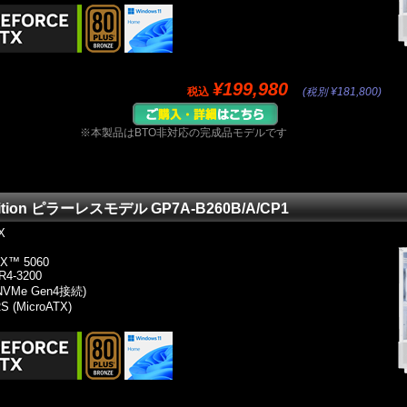
¥199,980
税込
(税別 ¥181,800)
※本製品はBTO非対応の完成品モデルです
Edition ピラーレスモデル GP7A-B260B/A/CP1
X
TX™ 5060
R4-3200
 NVMe Gen4接続)
S (MicroATX)