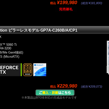
¥199,980
税込
(税別 ¥181,800)
Edition ピラーレスモデル GP7A-C260B/A/CP1
X
X™ 5060 Ti
R4-3200
 NVMe Gen4接続)
S (MicroATX)
¥229,980
税込
(税別 ¥209,073)
※本製品はBTO非対応の完成品モデルです