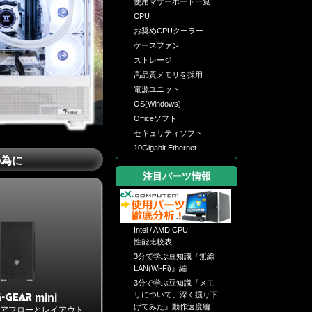
使用マザーボード一覧
CPU
お奨めCPUクーラー
ケースファン
ストレージ
高品質メモリを採用
電源ユニット
OS(Windows)
Officeソフト
セキュリティソフト
10Gigabit Ethernet
の為に
注目パーツ情報
Intel / AMD CPU
性能比較表
3分で学ぶ豆知識『無線
LAN(Wi-Fi)』編
3分で学ぶ豆知識『メモ
リについて、深く掘り下
mini
げてみた』動作速度編
エアフローとレイアウト