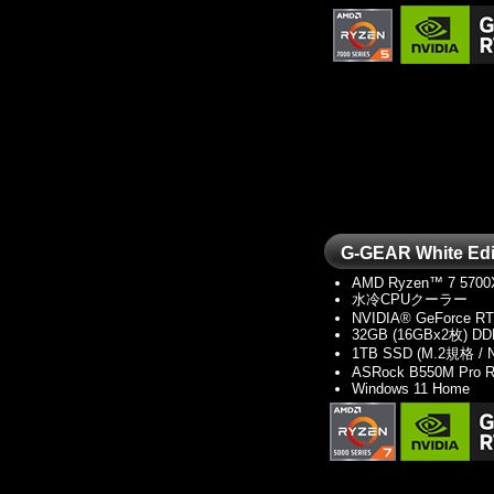
G-GEAR White 
AMD Ryzen™ 7 5700
水冷CPUクーラー
NVIDIA® GeForce R
32GB (16GBx2枚) DD
1TB SSD (M.2規格 /
ASRock B550M Pro R
Windows 11 Home