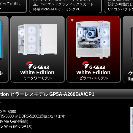
すべてが新し
立、ハイエンドグラフィックスカード
設計が可能にし
ー
搭載Micro-ATX ゲーミングPC
い” コンパク
White Edition
White Edition
ル
ミニタワーモデル
ピラーレスモデル
動
Edition ピラーレスモデル GP5A-A260B/A/CP1
F
TX™ 5060
DDR5-5600 ※DDR5-5200認識になります
 NVMe Gen4接続)
S WiFi (MicroATX)