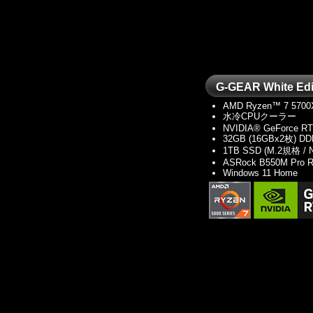
G-GEAR White 
AMD Ryzen™ 7 5700
水冷CPUクーラー
NVIDIA® GeForce RT
32GB (16GBx2枚) DD
1TB SSD (M.2規格 /
ASRock B550M Pro R
Windows 11 Home