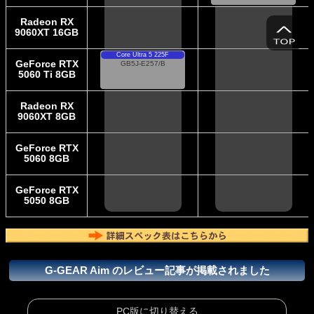
GeForce RTX 5060
Radeon RX
Ti 16GB
32GB DDR5-5600
9060XT 16GB
1TB SSD
詳細
Core Ultra 5 225F
GeForce RTX
GB5J-E257/B
5060 Ti 8GB
GeForce RTX 5060
Radeon RX
Ti
16GB DDR5-5600
9060XT 8GB
1TB SSD
詳細
GeForce RTX
5060 8GB
GeForce RTX
5050 8GB
G-GEAR Aim のレビュー記事が掲載されました
PC版に切り替える