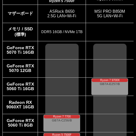
Ryzen 5 7500F
ASRock B650
MSI PRO B850M
マザーボード
2.5G LAN+Wi-Fi
5G LAN+Wi-Fi
メモリ / SSD
DDR5 16GB / NVMe 1TB
(標準)
GeForce RTX
5070 Ti 16GB
GeForce RTX
5070 12GB
Ryzen 7 9700X
GeForce RTX
GB7A-E257/B
5060 Ti 16GB
GeForce RTX 5060
Radeon RX
Ti
32GB DDR5-5600
9060XT 16GB
1TB SSD
詳細
Ryzen 7 7700
GeForce RTX
GB7A-C256/B
5060 Ti 8GB
GeForce RTX 5060
Ryzen 5 7500F