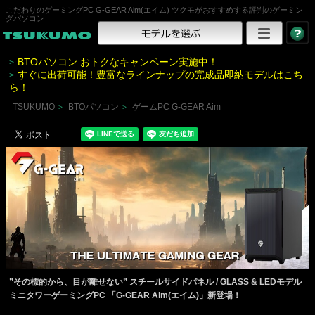
こだわりのゲーミングPC G-GEAR Aim(エイム) ツクモがおすすめする評判のゲーミン
グパソコン
BTOパソコン おトクなキャンペーン実施中！
>
すぐに出荷可能！豊富なラインナップの完成品即納モデルはこち
>
ら！
TSUKUMO
BTOパソコン
ゲームPC G-GEAR Aim
>
>
”その標的から、目が離せない” スチールサイドパネル / GLASS & LEDモデル
ミニタワーゲーミングPC 「G-GEAR Aim(エイム)」新登場！