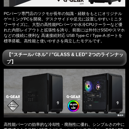
PCパーツ専門店のツクモが長年の知識・経験をもとにオリジナル
ゲーミングPCを開発。デスクサイドや足元に設置しやすいミニタ
ワーサイズに、大型の高性能PCパーツや水冷CPUクーラーなど優
れた内部レイアウトと拡張性を誇り、前面には外付けSSDやスマホ
などの接続に便利な 高速接続対応 USB Type-C / Type-A ポートを
標準搭載。高性能と使いやすさを両立したモデルです。
【"スチールパネル" / "GLASS & LED" 2つのラインナッ
プ】
高性能パーツの効率的な冷却性・廃熱性に優れ、シンプルさの中に