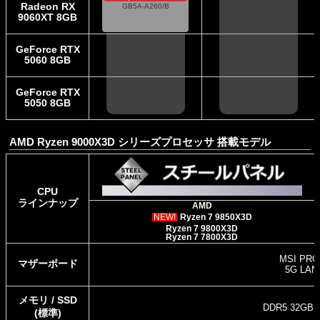
Radeon RX
Ti
GB5A-A260/B
16GB DDR5-5600
9060XT 8GB
※DDR5-5200認識に
なります
1TB SSD
Radeon RX 9060 XT
GeForce RTX
16GB DDR5-5600
詳細
※DDR5-5200認識に
5060 8GB
なります
1TB SSD
詳細
GeForce RTX
5050 8GB
AMD Ryzen 9000X3D シリーズプロセッサ 搭載モデル
CPU
ラインナップ
AMD
NEW!
Ryzen 7 9850X3D
Ryzen 7 9800X3D
Ryzen 7 7800X3D
MSI PRO
マザーボード
5G LAN+
メモリ / SSD
DDR5 32GB 
(標準)