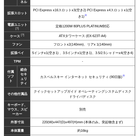
ネル
PCI Express x16スロットx3(空き2) PCI Express x4スロットx1(空
拡張スロット
※
き1)
電源ユニット
定格1200W 80PLUS PLATINUM対応
[?]
[?]
ATXタワーケース (EX-623T-A4)
ケース
ファン
フロントx2(140mm)、リアx 1(140mm)
拡張ベイ
5インチx1(空き1) 、3.5インチx1(空き1)、3.5/2.5シャドーx4(空き4)
TPM
-
総合
付属
セキ
※
ソフ
カスペルスキー インターネット セキュリティ (90日版)
ュリ
ト
ティ
クイックセットアップガイド オペレーティングシステムディスク
その他付属品
ドライバディスク
キーボード、
マウス、スピ
別売
ーカー
外形寸法
220(W)x447(D)x497(H)mm (本体のみ。突起物含まず)
本体重量
約16kg