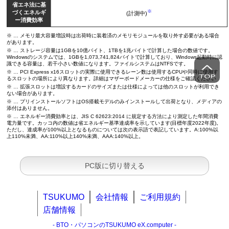
省エネ法に基
※
づくエネルギ
(計測中)
ー消費効率
※ … メモリ最大容量増設時は出荷時に装着済のメモリモジュールを取り外す必要がある場合
があります。
※ … ストレージ容量は1GBを10億バイト、1TBを1兆バイトで計算した場合の数値です。
Windowsのシステムでは、1GBを1,073,741,824バイトで計算しており、Windows起動時に認
識できる容量は、若干小さい数値になります。ファイルシステムはNTFSです。
※ … PCI Express x16スロットの実際に使用できるレーン数は使用するCPUや同時に使用す
るスロットの場所により異なります。詳細はマザーボードメーカーの仕様をご確認ください
※ … 拡張スロットは増設するカードのサイズまたは仕様によっては他のスロットが利用でき
ない場合があります。
※ … プリインストールソフトはOS搭載モデルのみインストールして出荷となり、メディアの
添付はありません。
※ … エネルギー消費効率とは、JIS C 62623:2014 に規定する方法により測定した年間消費
電力量です。カッコ内の数値は省エネルギー基準達成率を示しています(目標年度2022年度)。
ただし、達成率が100%以上となるものについては次の表示語で表記しています。A:100%以
上110%未満、AA:110%以上140%未満、AAA:140%以上。
PC版に切り替える
TSUKUMO
会社情報
ご利用規約
店舗情報
- BTO・パソコンのTSUKUMO eX.computer -