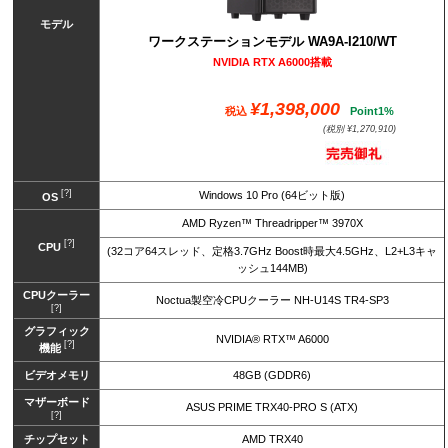
モデル
ワークステーションモデル WA9A-I210/WT
NVIDIA RTX A6000搭載
¥1,398,000
税込
Point1%
(税別 ¥1,270,910)
[?]
Windows 10 Pro (64ビット版)
OS
AMD Ryzen™ Threadripper™ 3970X
[?]
CPU
(32コア64スレッド、定格3.7GHz Boost時最大4.5GHz、L2+L3キャ
ッシュ144MB)
CPUクーラー
Noctua製空冷CPUクーラー NH-U14S TR4-SP3
[?]
グラフィック
NVIDIA® RTX™ A6000
[?]
機能
ビデオメモリ
48GB (GDDR6)
マザーボード
ASUS PRIME TRX40-PRO S (ATX)
[?]
チップセット
AMD TRX40