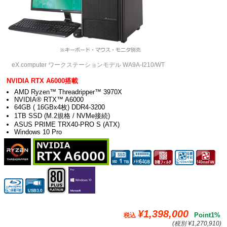
eX.computer ワークステーションモデル WA9A-I210/WT
NVIDIA RTX A6000搭載
AMD Ryzen™ Threadripper™ 3970X
NVIDIA® RTX™ A6000
64GB ( 16GBx4枚) DDR4-3200
1TB SSD (M.2規格 / NVMe接続)
ASUS PRIME TRX40-PRO S (ATX)
Windows 10 Pro
¥1,398,000
Point1%
税込
(税別 ¥1,270,910)