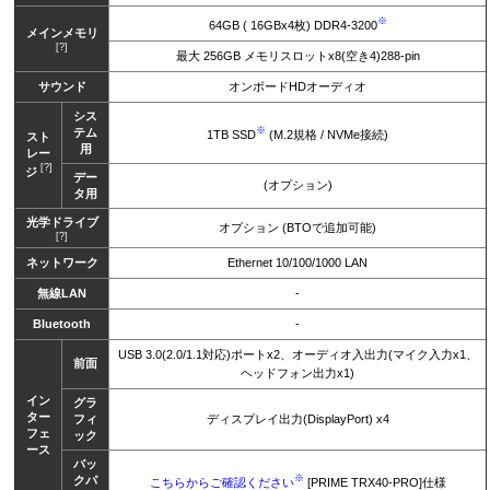
※
64GB ( 16GBx4枚) DDR4-3200
メインメモリ
[?]
最大 256GB メモリスロットx8(空き4)288-pin
サウンド
オンボードHDオーディオ
シス
※
テム
1TB SSD
(M.2規格 / NVMe接続)
スト
用
レー
[?]
ジ
デー
(オプション)
タ用
光学ドライブ
オプション (BTOで追加可能)
[?]
ネットワーク
Ethernet 10/100/1000 LAN
無線LAN
-
Bluetooth
-
USB 3.0(2.0/1.1対応)ポートx2、オーディオ入出力(マイク入力x1、
前面
ヘッドフォン出力x1)
イン
グラ
ター
フィ
ディスプレイ出力(DisplayPort) x4
フェ
ック
ース
バッ
※
クパ
こちらからご確認ください
[PRIME TRX40-PRO]仕様