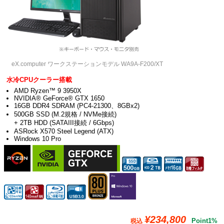
eX.computer ワークステーションモデル WA9A-F200/XT
水冷CPUクーラー搭載
AMD Ryzen™ 9 3950X
NVIDIA® GeForce® GTX 1650
16GB DDR4 SDRAM (PC4-21300、8GBx2)
500GB SSD (M.2規格 / NVMe接続)
+ 2TB HDD (SATAIII接続 / 6Gbps)
ASRock X570 Steel Legend (ATX)
Windows 10 Pro
¥234,800
Point1%
税込