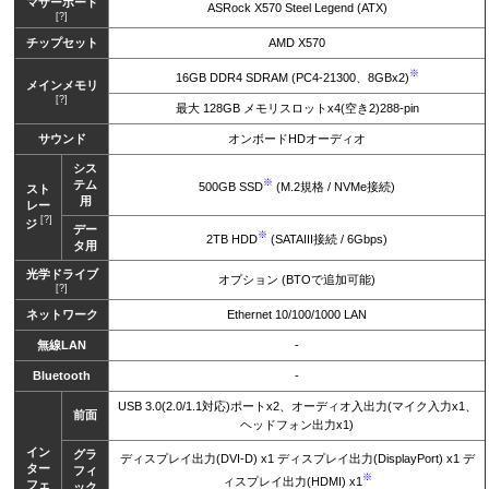
マザーボード
ASRock X570 Steel Legend (ATX)
[?]
チップセット
AMD X570
※
16GB DDR4 SDRAM (PC4-21300、8GBx2)
メインメモリ
[?]
最大 128GB メモリスロットx4(空き2)288-pin
サウンド
オンボードHDオーディオ
シス
※
テム
500GB SSD
(M.2規格 / NVMe接続)
スト
用
レー
[?]
ジ
デー
※
2TB HDD
(SATAIII接続 / 6Gbps)
タ用
光学ドライブ
オプション (BTOで追加可能)
[?]
ネットワーク
Ethernet 10/100/1000 LAN
無線LAN
-
Bluetooth
-
USB 3.0(2.0/1.1対応)ポートx2、オーディオ入出力(マイク入力x1、
前面
ヘッドフォン出力x1)
イン
グラ
ディスプレイ出力(DVI-D) x1 ディスプレイ出力(DisplayPort) x1 デ
ター
フィ
※
ィスプレイ出力(HDMI) x1
フェ
ック