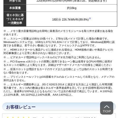
外形寸法
220(W)x447(D)x497(H)mm (本体のみ。突起物含まず)
本体重量
約16kg
省エネ法に基
※
づくエネルギ
18区分 226.7kWh/年(89.8%)
ー消費効率
※ … メモリ最大容量増設時は出荷時に装着済のメモリモジュールを取り外す必要がある場合
があります。
※ … ストレージ容量は1GBを10億バイト、1TBを1兆バイトで計算した場合の数値です。
Windowsのシステムでは、1GBを1,073,741,824バイトで計算しており、Windows起動時に認
識できる容量は、若干小さい数値になります。ファイルシステムはNTFSです。
※ … HDMIコネクターから液晶テレビに接続される場合は、HDMI規格の違いや液晶テレビの
対応解像度により正常に表示されない場合がございます。
※ … ビデオカード増設時はバックパネルのビデオ出力端子はご利用になれません。
※ … PCI Express x16スロットの実際に使用できるレーン数は使用するCPUや同時に使用す
るスロットの場所により異なります。詳細はマザーボードメーカーの仕様をご確認ください
※ … 拡張スロットは増設するカードのサイズまたは仕様によっては他のスロットが利用でき
ない場合があります。
※ … プリインストールソフトはOS搭載モデルのみインストールして出荷となり、メディアの
添付はありません。
※ … エネルギー消費効率とは、JIS C 62623:2014 に規定する方法により測定した年間消費
電力量です。カッコ内の数値は省エネルギー基準達成率を示しています(目標年度2022年度)。
ただし、達成率が100%以上となるものについては次の表示語で表記しています。A:100%以
上110%未満、AA:110%以上140%未満、AAA:140%以上。
お客様レビュー