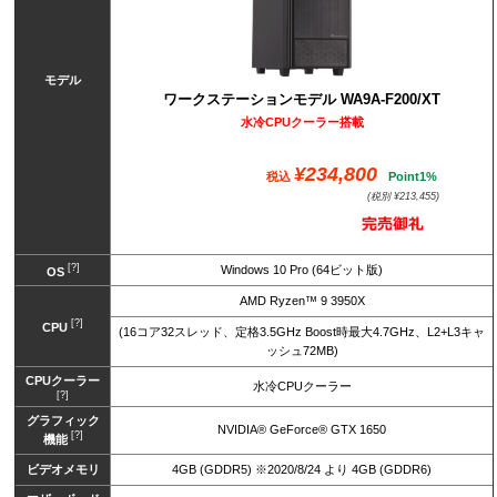
モデル
ワークステーションモデル WA9A-F200/XT
水冷CPUクーラー搭載
¥234,800
税込
Point1%
(税別 ¥213,455)
[?]
Windows 10 Pro (64ビット版)
OS
AMD Ryzen™ 9 3950X
[?]
CPU
(16コア32スレッド、定格3.5GHz Boost時最大4.7GHz、L2+L3キャ
ッシュ72MB)
CPUクーラー
水冷CPUクーラー
[?]
グラフィック
NVIDIA® GeForce® GTX 1650
[?]
機能
ビデオメモリ
4GB (GDDR5) ※2020/8/24 より 4GB (GDDR6)