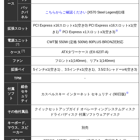
ース
バッ
クパ
こちらからご確認ください
[X570 Steel Legend]仕様
ネル
PCI Express x16スロットx1(空き0) PCI Express x16スロットx1(空
拡張スロット
※
※
き1)
PCI Express x1スロットx3(空き3)
電源ユニット
CWT製 550W (定格 500W) 80PLUS BRONZE対応
[?]
[?]
ATXタワーケース (EX-623T-A)
ケース
ファン
フロントx1(140mm)、リアx 1(140mm)
拡張ベイ
5インチx1(空き1) 、3.5インチx1(空き1)、3.5/2.5シャドーx4(空き3)
TPM
-
総合
付属
セキ
※
ソフ
カスペルスキー インターネット セキュリティ (90日版)
ュリ
ト
ティ
クイックセットアップガイド オペレーティングシステムディスク
その他付属品
ドライバディスク 付属ソフトウェアディスク
キーボード、
マウス、スピ
別売
ーカー