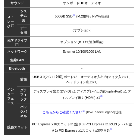
サウンド
オンボードHDオーディオ
シス
※
テム
500GB SSD
(M.2規格 / NVMe接続)
スト
用
レー
[?]
ジ
デー
(オプション)
タ用
光学ドライブ
オプション (BTOで追加可能)
[?]
ネットワーク
Ethernet 10/100/1000 LAN
無線LAN
-
Bluetooth
-
USB 3.0(2.0/1.1対応)ポートx2、オーディオ入出力(マイク入力x1、
前面
ヘッドフォン出力x1)
イン
グラ
ディスプレイ出力(DVI-D) x1 ディスプレイ出力(DisplayPort) x1 デ
ター
フィ
※
ィスプレイ出力(HDMI) x1
フェ
ック
ース
バッ
※
クパ
こちらからご確認ください
[X570 Steel Legend]仕様
ネル
PCI Express x16スロットx1(空き0) PCI Express x16スロットx1(空
拡張スロット
※
き1) PCI Express x1スロットx3(空き3)