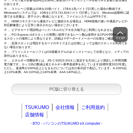
※ … メモリ最大容量増設時は出荷時に装着済のメモリモジュールを取り外す必要がある場合
があります。
※ … ストレージ容量は1GBを10億バイト、1TBを1兆バイトで計算した場合の数値です。
Windowsのシステムでは、1GBを1,073,741,824バイトで計算しており、Windows起動時に認
識できる容量は、若干小さい数値になります。ファイルシステムはNTFSです。
※ … HDMIコネクターから液晶テレビに接続される場合は、HDMI規格の違いや液晶テレビの
対応解像度により正常に表示されない場合がございます。
※ … ビデオカード増設時はバックパネルのビデオ出力端子はご利用になれません。
※ … PCI Express x16スロットの実際に使用できるレーン数は使用するCPUや同時に使用す
るスロットの場所により異なります。詳細はマザーボードメーカーの仕様をご確認ください
※ … 拡張スロットは増設するカードのサイズまたは仕様によっては他のスロットが利用でき
ない場合があります。
※ … プリインストールソフトはOS搭載モデルのみインストールして出荷となり、メディアの
添付はありません。
※ … エネルギー消費効率とは、JIS C 62623:2014 に規定する方法により測定した年間消費
電力量です。カッコ内の数値は省エネルギー基準達成率を示しています(目標年度2022年度)。
ただし、達成率が100%以上となるものについては次の表示語で表記しています。A:100%以
上110%未満、AA:110%以上140%未満、AAA:140%以上。
PC版に切り替える
TSUKUMO
会社情報
ご利用規約
店舗情報
- BTO・パソコンのTSUKUMO eX.computer -