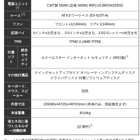
電源ユニット
CWT製 550W (定格 500W) 80PLUS BRONZE対応
[?]
[?]
ATXタワーケース (EX-623T-A)
ケース
ファン
フロントx1(140mm)、リアx 1(140mm)
拡張ベイ
5インチx1(空き1) 、3.5インチx1(空き1)、3.5/2.5シャドーx4(空き4)
TPM
TPM2.0 (AMD fTPM)
総合
付属
セキ
※
ソフ
カスペルスキー インターネット セキュリティ (90日版)
ュリ
ト
ティ
クイックセットアップガイド オペレーティングシステムディスク
その他付属品
ドライバディスク 付属ソフトウェアディスク
キーボード、
マウス、スピ
別売
ーカー
外形寸法
220(W)x447(D)x497(H)mm (本体のみ。突起物含まず)
本体重量
約14kg
省エネ法に基
※
づくエネルギ
(計測中)
ー消費効率