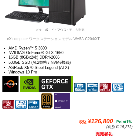
eX.computer ワークステーションモデル WA5A-C204/XT
AMD Ryzen™ 5 3600
NVIDIA® GeForce® GTX 1650
16GB (8GBx2枚) DDR4-2666
500GB SSD (M.2規格 / NVMe接続)
ASRock X570 Steel Legend (ATX)
Windows 10 Pro
¥126,800
Point1%
税込
(税別 ¥115,273)