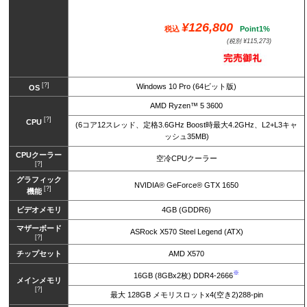
¥126,800
税込
Point1%
(税別 ¥115,273)
[?]
Windows 10 Pro (64ビット版)
OS
AMD Ryzen™ 5 3600
[?]
CPU
(6コア12スレッド、定格3.6GHz Boost時最大4.2GHz、L2+L3キャ
ッシュ35MB)
CPUクーラー
空冷CPUクーラー
[?]
グラフィック
NVIDIA® GeForce® GTX 1650
[?]
機能
ビデオメモリ
4GB (GDDR6)
マザーボード
ASRock X570 Steel Legend (ATX)
[?]
チップセット
AMD X570
※
16GB (8GBx2枚) DDR4-2666
メインメモリ
[?]
最大 128GB メモリスロットx4(空き2)288-pin