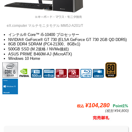
eX.computer マルチモニタモデル MM5J-A201/T
インテル® Core™ i5-10400 プロセッサー
NVIDIA® GeForce® GT 730 (ELSA GeForce GT 730 2GB QD DDR5)
8GB DDR4 SDRAM (PC4-21300、8GBx1)
500GB SSD (M.2規格 / NVMe接続)
ASUS PRIME B460M-AJ (MicroATX)
Windows 10 Home
¥104,280
Point1%
税込
(税別 ¥94,800)