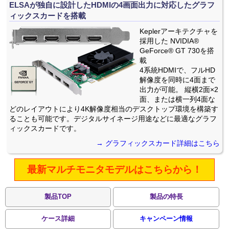
ELSAが独自に設計したHDMIの4画面出力に対応したグラフ
ィックスカードを搭載
Keplerアーキテクチャを
採用した NVIDIA®
GeForce® GT 730を搭
載
4系統HDMIで、フルHD
解像度を同時に4面まで
出力が可能。 縦横2面×2
面、または横一列4面な
どのレイアウトにより4K解像度相当のデスクトップ環境を構築す
ることも可能です。デジタルサイネージ用途などに最適なグラフ
ィックスカードです。
→ グラフィックスカード詳細はこちら
最新マルチモニタモデルはこちらから！
製品TOP
製品の特長
ケース詳細
キャンペーン情報