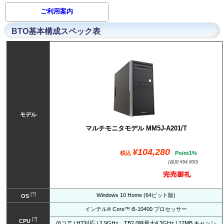
ご利用案内
BTO基本構成スペック表
モデル
マルチモニタモデル MM5J-A201/T
¥104,280
税込
Point1%
(税別 ¥94,800)
[?]
Windows 10 Home (64ビット版)
OS
インテル® Core™ i5-10400 プロセッサー
[?]
CPU
(6コア | HT対応 | 2.9GHz、TB2.0時最大4.3GHz | 12MB キャッシ