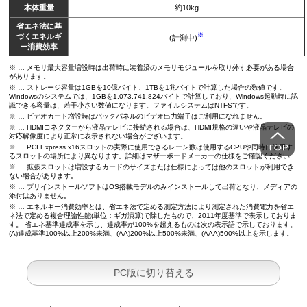
本体重量
約10kg
省エネ法に基
※
づくエネルギ
(計測中)
ー消費効率
※ … メモリ最大容量増設時は出荷時に装着済のメモリモジュールを取り外す必要がある場合
があります。
※ … ストレージ容量は1GBを10億バイト、1TBを1兆バイトで計算した場合の数値です。
Windowsのシステムでは、1GBを1,073,741,824バイトで計算しており、Windows起動時に認
識できる容量は、若干小さい数値になります。ファイルシステムはNTFSです。
※ … ビデオカード増設時はバックパネルのビデオ出力端子はご利用になれません。
※ … HDMIコネクターから液晶テレビに接続される場合は、HDMI規格の違いや液晶テレビの
対応解像度により正常に表示されない場合がございます。
※ … PCI Express x16スロットの実際に使用できるレーン数は使用するCPUや同時に使用す
るスロットの場所により異なります。詳細はマザーボードメーカーの仕様をご確認ください
※ … 拡張スロットは増設するカードのサイズまたは仕様によっては他のスロットが利用でき
ない場合があります。
※ … プリインストールソフトはOS搭載モデルのみインストールして出荷となり、メディアの
添付はありません。
※ … エネルギー消費効率とは、省エネ法で定める測定方法により測定された消費電力を省エ
ネ法で定める複合理論性能(単位：ギガ演算)で除したもので、2011年度基準で表示しておりま
す。 省エネ基準達成率を示し、達成率が100%を超えるものは次の表示語で示しております。
(A)達成基準100%以上200%未満、(AA)200%以上500%未満、(AAA)500%以上を示します。
PC版に切り替える