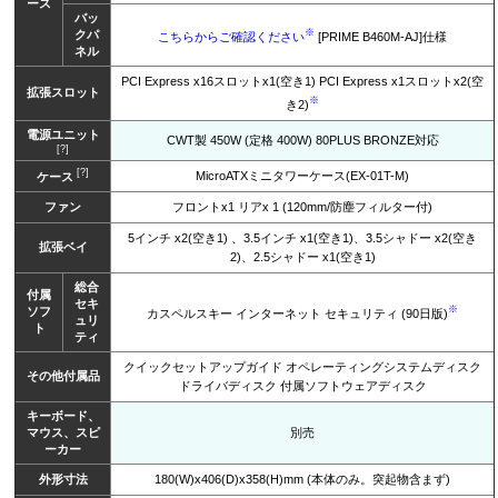
ース
バッ
※
クパ
こちらからご確認ください
[PRIME B460M-AJ]仕様
ネル
PCI Express x16スロットx1(空き1) PCI Express x1スロットx2(空
拡張スロット
※
き2)
電源ユニット
CWT製 450W (定格 400W) 80PLUS BRONZE対応
[?]
[?]
MicroATXミニタワーケース(EX-01T-M)
ケース
ファン
フロントx1 リアx 1 (120mm/防塵フィルター付)
5インチ x2(空き1) 、3.5インチ x1(空き1)、3.5シャドー x2(空き
拡張ベイ
2)、2.5シャドー x1(空き1)
総合
付属
セキ
※
ソフ
カスペルスキー インターネット セキュリティ (90日版)
ュリ
ト
ティ
クイックセットアップガイド オペレーティングシステムディスク
その他付属品
ドライバディスク 付属ソフトウェアディスク
キーボード、
マウス、スピ
別売
ーカー
外形寸法
180(W)x406(D)x358(H)mm (本体のみ。突起物含まず)