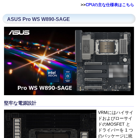
>>
CPUの主な仕様表はこちら
ASUS Pro WS W890-SAGE
堅牢な電源設計
VRMにはハイサイ
ドおよびローサイ
ドのMOSFET と
ドライバーを 1 つ
のパッケージに統