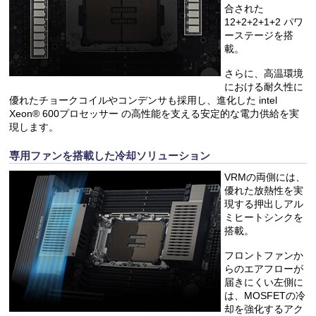
合された
12+2+2+1+2 パワ
ーステージを搭
載。
さらに、高温環境
における耐久性に
優れたチョークコイルやコンデンサも採用し、進化した intel
Xeon® 600プロセッサー の高性能を支える安定的な電力供給を実
現します。
専用ファンを搭載した冷却ソリューション
VRMの両側には、
優れた放熱性を実
現する押出しアル
ミヒートシンクを
搭載。
フロントファンか
らのエアフローが
届きにくい左側に
は、MOSFETの冷
却を強化するアク