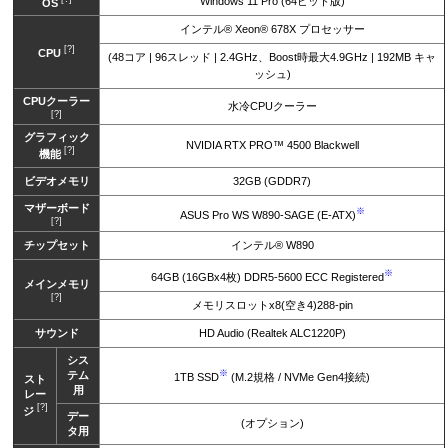
Windows 11 Pro (64ビット版)
OS
インテル® Xeon® 678X プロセッサー
[?]
CPU
(48コア | 96スレッド | 2.4GHz、Boost時最大4.9GHz | 192MB キャ
ッシュ)
CPUクーラー
水冷CPUクーラー
[?]
グラフィック
NVIDIA RTX PRO™ 4500 Blackwell
[?]
機能
ビデオメモリ
32GB (GDDR7)
マザーボード
※
ASUS Pro WS W890-SAGE (E-ATX)
[?]
チップセット
インテル® W890
※
64GB (16GBx4枚) DDR5-5600 ECC Registered
メインメモリ
[?]
メモリスロットx8(空き4)288-pin
サウンド
HD Audio (Realtek ALC1220P)
シス
※
テム
1TB SSD
(M.2規格 / NVMe Gen4接続)
スト
用
レー
[?]
ジ
デー
(オプション)
タ用