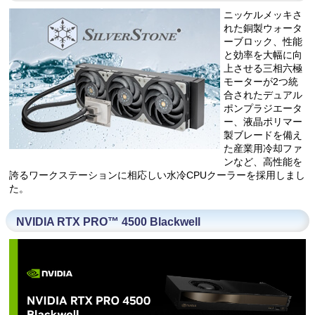
ニッケルメッキさ
れた銅製ウォータ
ーブロック、性能
と効率を大幅に向
上させる三相六極
モーターが2つ統
合されたデュアル
ポンプラジエータ
ー、液晶ポリマー
製ブレードを備え
た産業用冷却ファ
ンなど、高性能を
誇るワークステーションに相応しい水冷CPUクーラーを採用しまし
た。
NVIDIA RTX PRO™ 4500 Blackwell