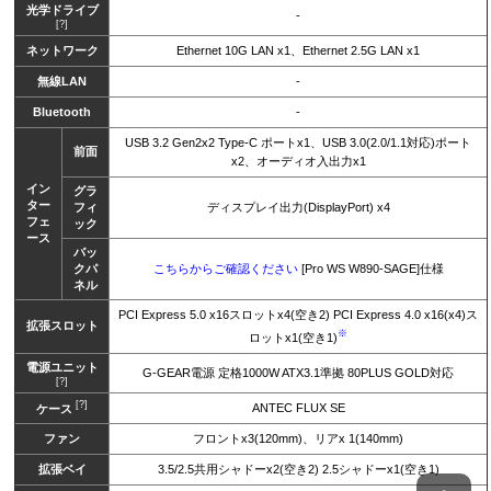
光学ドライブ
-
[?]
ネットワーク
Ethernet 10G LAN x1、Ethernet 2.5G LAN x1
無線LAN
-
Bluetooth
-
USB 3.2 Gen2x2 Type-C ポートx1、USB 3.0(2.0/1.1対応)ポート
前面
x2、オーディオ入出力x1
イン
グラ
ター
フィ
ディスプレイ出力(DisplayPort) x4
フェ
ック
ース
バッ
クパ
こちらからご確認ください
[Pro WS W890-SAGE]仕様
ネル
PCI Express 5.0 x16スロットx4(空き2) PCI Express 4.0 x16(x4)ス
拡張スロット
※
ロットx1(空き1)
電源ユニット
G-GEAR電源 定格1000W ATX3.1準拠 80PLUS GOLD対応
[?]
[?]
ANTEC FLUX SE
ケース
ファン
フロントx3(120mm)、リアx 1(140mm)
拡張ベイ
3.5/2.5共用シャドーx2(空き2) 2.5シャドーx1(空き1)