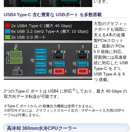
います。
USB4 Type-C 含む豊富な USBポート を多数搭載
大型のグラフィッ
クボードも強固に
支える4本の金属
製PCIeスロット
は、最新の PCIe
5.0 規格に対応。
背面側には高速接
続に対応した USB
Type-C を 2つ、
USB Type-A を 6
つ 搭載。
※
2つの Type-C ポートは USB4 に対応
しており、最大 40 Gbps の
双方向データ転送が可能です。
※Type-C ポートから の 映像出力機能は使用できません。
※BTOモデルには、グラフィックスカード出力 - マザーボード入力用のDPケ
ーブルは付属しません。
高冷却 360mm水冷CPUクーラー