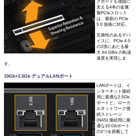
クボードも強固に
支える4本の金属
製PCIeスロット
は、最新の PCIe
5.0 規格に対応。
互換性のあるデバ
イスに、PCIe 4.0
の2倍にあたる最
大 64 GB/s の転送
速度を実現しま
す。
10Gb+2.5Gb デュアルLANポート
LANポートは、イ
ンターネット接続
用に最適な2.5Gb
ポートと、ローカ
ルネットワーク接
続ストレージ
(NAS) 接続用に最
適な10 Gbポート
の2つを搭載して