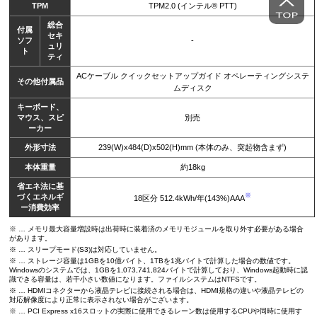
TPM
TPM2.0 (インテル® PTT)
総合
付属
セキ
ソフ
-
ュリ
ト
ティ
ACケーブル クイックセットアップガイド オペレーティングシステ
その他付属品
ムディスク
キーボード、
マウス、スピ
別売
ーカー
外形寸法
239(W)x484(D)x502(H)mm (本体のみ、突起物含まず)
本体重量
約18kg
省エネ法に基
※
づくエネルギ
18区分 512.4kWh/年(143%)AAA
ー消費効率
※ … メモリ最大容量増設時は出荷時に装着済のメモリモジュールを取り外す必要がある場合
があります。
※ … スリープモード(S3)は対応していません。
※ … ストレージ容量は1GBを10億バイト、1TBを1兆バイトで計算した場合の数値です。
Windowsのシステムでは、1GBを1,073,741,824バイトで計算しており、Windows起動時に認
識できる容量は、若干小さい数値になります。ファイルシステムはNTFSです。
※ … HDMIコネクターから液晶テレビに接続される場合は、HDMI規格の違いや液晶テレビの
対応解像度により正常に表示されない場合がございます。
※ … PCI Express x16スロットの実際に使用できるレーン数は使用するCPUや同時に使用す