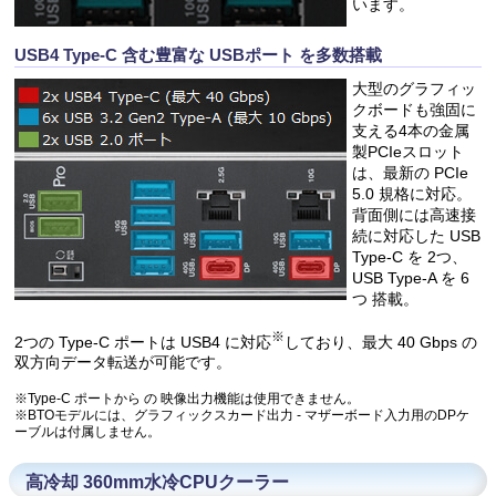
います。
USB4 Type-C 含む豊富な USBポート を多数搭載
大型のグラフィッ
クボードも強固に
支える4本の金属
製PCIeスロット
は、最新の PCIe
5.0 規格に対応。
背面側には高速接
続に対応した USB
Type-C を 2つ、
USB Type-A を 6
つ 搭載。
※
2つの Type-C ポートは USB4 に対応
しており、最大 40 Gbps の
双方向データ転送が可能です。
※Type-C ポートから の 映像出力機能は使用できません。
※BTOモデルには、グラフィックスカード出力 - マザーボード入力用のDPケ
ーブルは付属しません。
高冷却 360mm水冷CPUクーラー