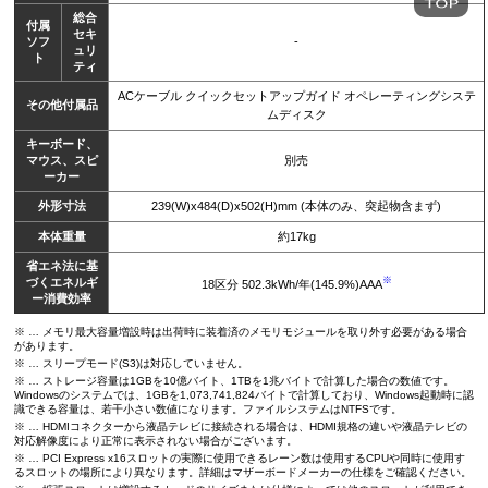
総合
付属
セキ
ソフ
-
ュリ
ト
ティ
ACケーブル クイックセットアップガイド オペレーティングシステ
その他付属品
ムディスク
キーボード、
マウス、スピ
別売
ーカー
外形寸法
239(W)x484(D)x502(H)mm (本体のみ、突起物含まず)
本体重量
約17kg
省エネ法に基
※
づくエネルギ
18区分 502.3kWh/年(145.9%)AAA
ー消費効率
※ … メモリ最大容量増設時は出荷時に装着済のメモリモジュールを取り外す必要がある場合
があります。
※ … スリープモード(S3)は対応していません。
※ … ストレージ容量は1GBを10億バイト、1TBを1兆バイトで計算した場合の数値です。
Windowsのシステムでは、1GBを1,073,741,824バイトで計算しており、Windows起動時に認
識できる容量は、若干小さい数値になります。ファイルシステムはNTFSです。
※ … HDMIコネクターから液晶テレビに接続される場合は、HDMI規格の違いや液晶テレビの
対応解像度により正常に表示されない場合がございます。
※ … PCI Express x16スロットの実際に使用できるレーン数は使用するCPUや同時に使用す
るスロットの場所により異なります。詳細はマザーボードメーカーの仕様をご確認ください。