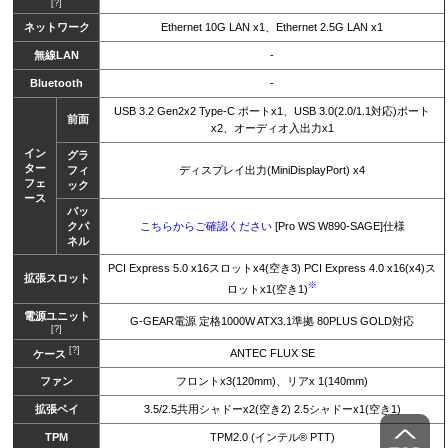
[?]
ネットワーク
Ethernet 10G LAN x1、Ethernet 2.5G LAN x1
無線LAN
-
Bluetooth
-
USB 3.2 Gen2x2 Type-C ポートx1、USB 3.0(2.0/1.1対応)ポート
前面
x2、オーディオ入出力x1
イン
グラ
ター
フィ
ディスプレイ出力(MiniDisplayPort) x4
フェ
ック
ース
バッ
クパ
こちらからご確認ください
[Pro WS W890-SAGE]仕様
ネル
PCI Express 5.0 x16スロットx4(空き3) PCI Express 4.0 x16(x4)ス
拡張スロット
※
ロットx1(空き1)
電源ユニット
G-GEAR電源 定格1000W ATX3.1準拠 80PLUS GOLD対応
[?]
[?]
ANTEC FLUX SE
ケース
ファン
フロントx3(120mm)、リアx 1(140mm)
拡張ベイ
3.5/2.5共用シャドーx2(空き2) 2.5シャドーx1(空き1)
TPM
TPM2.0 (インテル® PTT)