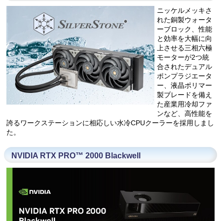
ニッケルメッキさ
れた銅製ウォータ
ーブロック、性能
と効率を大幅に向
上させる三相六極
モーターが2つ統
合されたデュアル
ポンプラジエータ
ー、液晶ポリマー
製ブレードを備え
た産業用冷却ファ
ンなど、高性能を
誇るワークステーションに相応しい水冷CPUクーラーを採用しまし
た。
NVIDIA RTX PRO™ 2000 Blackwell