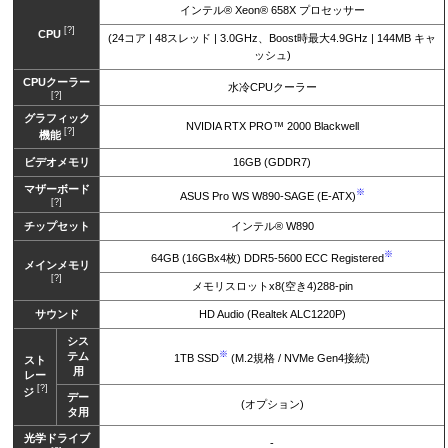
インテル® Xeon® 658X プロセッサー
[?]
CPU
(24コア | 48スレッド | 3.0GHz、Boost時最大4.9GHz | 144MB キャ
ッシュ)
CPUクーラー
水冷CPUクーラー
[?]
グラフィック
NVIDIA RTX PRO™ 2000 Blackwell
[?]
機能
ビデオメモリ
16GB (GDDR7)
マザーボード
※
ASUS Pro WS W890-SAGE (E-ATX)
[?]
チップセット
インテル® W890
※
64GB (16GBx4枚) DDR5-5600 ECC Registered
メインメモリ
[?]
メモリスロットx8(空き4)288-pin
サウンド
HD Audio (Realtek ALC1220P)
シス
※
テム
1TB SSD
(M.2規格 / NVMe Gen4接続)
スト
用
レー
[?]
ジ
デー
(オプション)
タ用
光学ドライブ
-