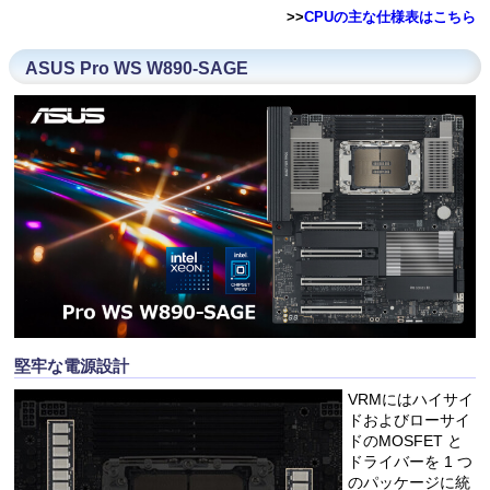
>>
CPUの主な仕様表はこちら
ASUS Pro WS W890-SAGE
堅牢な電源設計
VRMにはハイサイ
ドおよびローサイ
ドのMOSFET と
ドライバーを 1 つ
のパッケージに統