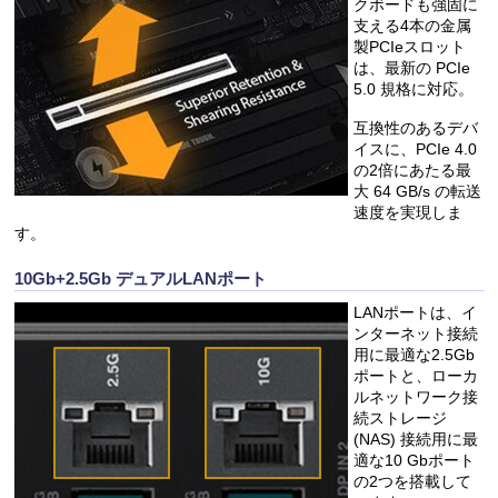
クボードも強固に
支える4本の金属
製PCIeスロット
は、最新の PCIe
5.0 規格に対応。
互換性のあるデバ
イスに、PCIe 4.0
の2倍にあたる最
大 64 GB/s の転送
速度を実現しま
す。
10Gb+2.5Gb デュアルLANポート
LANポートは、イ
ンターネット接続
用に最適な2.5Gb
ポートと、ローカ
ルネットワーク接
続ストレージ
(NAS) 接続用に最
適な10 Gbポート
の2つを搭載して