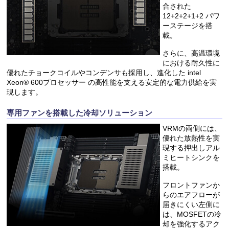
合された
12+2+2+1+2 パワ
ーステージを搭
載。
さらに、高温環境
における耐久性に
優れたチョークコイルやコンデンサも採用し、進化した intel
Xeon® 600プロセッサー の高性能を支える安定的な電力供給を実
現します。
専用ファンを搭載した冷却ソリューション
VRMの両側には、
優れた放熱性を実
現する押出しアル
ミヒートシンクを
搭載。
フロントファンか
らのエアフローが
届きにくい左側に
は、MOSFETの冷
却を強化するアク