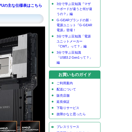
3分で学ぶ豆知識『マザ
PUの主な仕様表はこちら
ーボードが違うと何が違
うの？』編
G-GEARブランドの新・
電源ユニット『G-GEAR
電源』登場！
3分で学ぶ豆知識「電源
ユニットメーカー
『CWT』って？」編
3分で学ぶ豆知識
「USB3.2 Gen1って？」
編
お買いものガイド
ご利用案内
配送について
販売店舗
延長保証
下取りサービス
故障かなと思ったら
プレスリリース