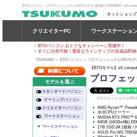
BTOパソコン：プロフェッショナルGPUモデル QE9A-Z255/WBH - eX.co
ネットショップ
クリエイターPC
ワークステーショ
BTOパソコン おトクなキャンペーン実施中！
>
すぐに出荷可能！豊富なラインナップの完成品即納
>
TSUKUMO
BTOパソコン
プロフェッショナルGPUモデ
>
>
【BTOモデル】eX.com
プロフェッシ
モデルを選ぶ
スタンダードパソコン
プロフェッショナルGPUモデ
ゲーミングパソコン
AMD Ryzen™ Thread
クリエイターパソコン
水冷CPUクーラー
ワークステーション
NVIDIA RTX PRO™ 600
64GB (16GBx4枚) DDR
ワークステーション
1TB SSD (M.2規格 /
ASUS Pro WS TRX50
Windows 11 Pro