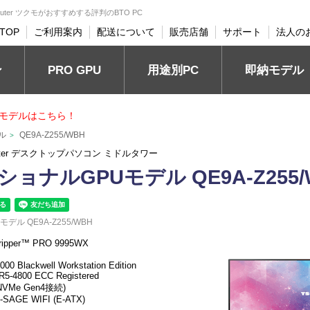
mputer ツクモがおすすめする評判のBTO PC
TOP
ご利用案内
配送について
販売店舗
サポート
法人の
PRO GPU
ン
用途別PC
即納モデル
モデルはこちら！
ル
QE9A-Z255/WBH
>
puter デスクトップパソコン ミドルタワー
ョナルGPUモデル QE9A-Z255/
ル QE9A-Z255/WBH
ripper™ PRO 9995WX
0 Blackwell Workstation Edition
5-4800 ECC Registered
 NVMe Gen4接続)
-SAGE WIFI (E-ATX)