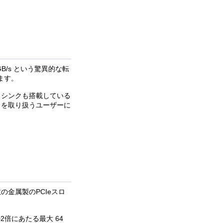
GB/s という驚異的な転
います。
トシンクも搭載している
タを取り扱うユーザーに
金属製のPCIeスロ
2倍にあたる最大 64