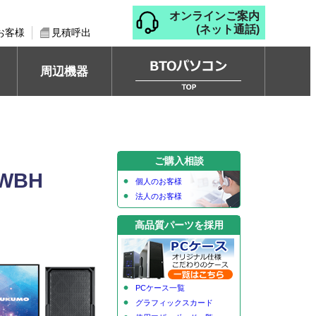
オンラインご案内
(ネット通話)
お客様
見積呼出
周辺機器
ご購入相談
WBH
個人のお客様
法人のお客様
高品質パーツを採用
PCケース一覧
グラフィックスカード