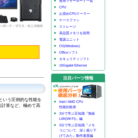
使用マザーボード一覧
CPU
お奨めCPUクーラー
ケースファン
ストレージ
高品質メモリを採用
電源ユニット
OS(Windows)
Officeソフト
セキュリティソフト
10Gigabit Ethernet
注目パーツ情報
ドという圧倒的な性能を
Intel / AMD CPU
術計算など、極めて高
性能比較表
3分で学ぶ豆知識『無線
LAN(Wi-Fi)』編
3分で学ぶ豆知識『メモ
リについて、深く掘り下
げてみた』動作速度編