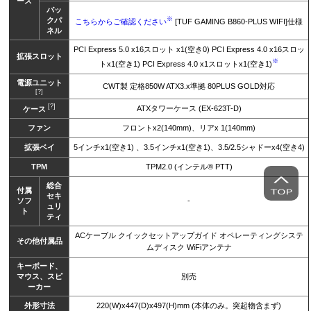
ース
バッ
※
クパ
こちらからご確認ください
[TUF GAMING B860-PLUS WIFI]仕様
ネル
PCI Express 5.0 x16スロット x1(空き0) PCI Express 4.0 x16スロッ
拡張スロット
※
トx1(空き1) PCI Express 4.0 x1スロットx1(空き1)
電源ユニット
CWT製 定格850W ATX3.x準拠 80PLUS GOLD対応
[?]
[?]
ATXタワーケース (EX-623T-D)
ケース
ファン
フロントx2(140mm)、リアx 1(140mm)
拡張ベイ
5インチx1(空き1) 、3.5インチx1(空き1)、3.5/2.5シャドーx4(空き4)
TPM
TPM2.0 (インテル® PTT)
総合
付属
セキ
ソフ
-
ュリ
ト
ティ
ACケーブル クイックセットアップガイド オペレーティングシステ
その他付属品
ムディスク WiFiアンテナ
キーボード、
マウス、スピ
別売
ーカー
外形寸法
220(W)x447(D)x497(H)mm (本体のみ。突起物含まず)