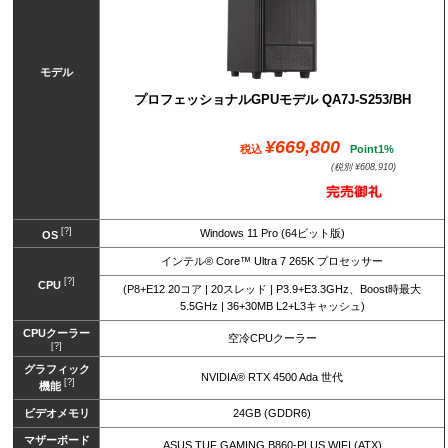
モデル
プロフェッショナルGPUモデル QA7J-S253/BH
¥669,800
税込
Point1%
(税別 ¥608,910)
[?]
Windows 11 Pro (64ビット版)
OS
インテル® Core™ Ultra 7 265K プロセッサー
[?]
CPU
(P8+E12 20コア | 20スレッド | P3.9+E3.3GHz、Boost時最大
5.5GHz | 36+30MB L2+L3キャッシュ)
CPUクーラー
空冷CPUクーラー
[?]
グラフィック
NVIDIA® RTX 4500 Ada 世代
[?]
機能
ビデオメモリ
24GB (GDDR6)
マザーボード
ASUS TUF GAMING B860-PLUS WIFI (ATX)