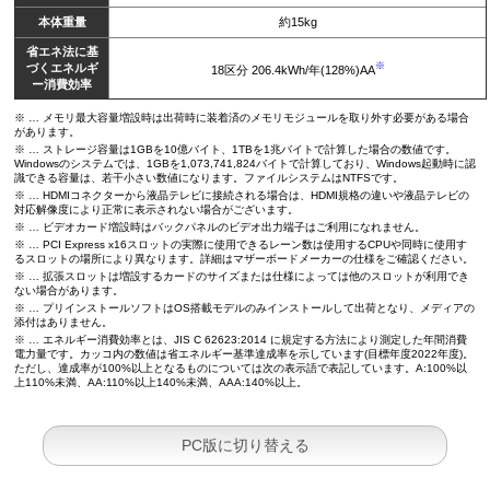
本体重量
約15kg
省エネ法に基
※
づくエネルギ
18区分 206.4kWh/年(128%)AA
ー消費効率
※ … メモリ最大容量増設時は出荷時に装着済のメモリモジュールを取り外す必要がある場合
があります。
※ … ストレージ容量は1GBを10億バイト、1TBを1兆バイトで計算した場合の数値です。
Windowsのシステムでは、1GBを1,073,741,824バイトで計算しており、Windows起動時に認
識できる容量は、若干小さい数値になります。ファイルシステムはNTFSです。
※ … HDMIコネクターから液晶テレビに接続される場合は、HDMI規格の違いや液晶テレビの
対応解像度により正常に表示されない場合がございます。
※ … ビデオカード増設時はバックパネルのビデオ出力端子はご利用になれません。
※ … PCI Express x16スロットの実際に使用できるレーン数は使用するCPUや同時に使用す
るスロットの場所により異なります。詳細はマザーボードメーカーの仕様をご確認ください。
※ … 拡張スロットは増設するカードのサイズまたは仕様によっては他のスロットが利用でき
ない場合があります。
※ … プリインストールソフトはOS搭載モデルのみインストールして出荷となり、メディアの
添付はありません。
※ … エネルギー消費効率とは、JIS C 62623:2014 に規定する方法により測定した年間消費
電力量です。カッコ内の数値は省エネルギー基準達成率を示しています(目標年度2022年度)。
ただし、達成率が100%以上となるものについては次の表示語で表記しています。A:100%以
上110%未満、AA:110%以上140%未満、AAA:140%以上。
PC版に切り替える