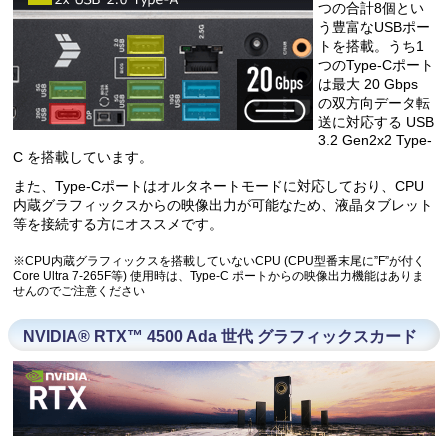
つの合計8個とい
う豊富なUSBポー
トを搭載。うち1
つのType-Cポート
は最大 20 Gbps
の双方向データ転
送に対応する USB
3.2 Gen2x2 Type-
C を搭載しています。
また、Type-Cポートはオルタネートモードに対応しており、CPU
内蔵グラフィックスからの映像出力が可能なため、液晶タブレット
等を接続する方にオススメです。
※CPU内蔵グラフィックスを搭載していないCPU (CPU型番末尾に”F”が付く
Core Ultra 7-265F等) 使用時は、Type-C ポートからの映像出力機能はありま
せんのでご注意ください
NVIDIA® RTX™ 4500 Ada 世代 グラフィックスカード