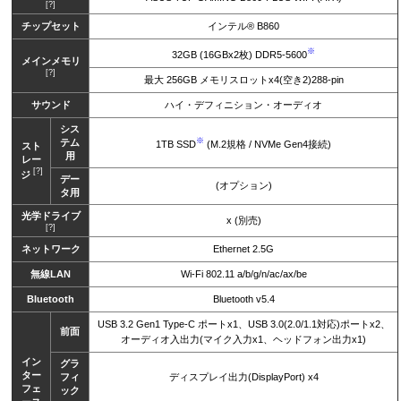
[?]
チップセット
インテル® B860
※
32GB (16GBx2枚) DDR5-5600
メインメモリ
[?]
最大 256GB メモリスロットx4(空き2)288-pin
サウンド
ハイ・デフィニション・オーディオ
シス
※
テム
1TB SSD
(M.2規格 / NVMe Gen4接続)
スト
用
レー
[?]
ジ
デー
(オプション)
タ用
光学ドライブ
x (別売)
[?]
ネットワーク
Ethernet 2.5G
無線LAN
Wi-Fi 802.11 a/b/g/n/ac/ax/be
Bluetooth
Bluetooth v5.4
USB 3.2 Gen1 Type-C ポートx1、USB 3.0(2.0/1.1対応)ポートx2、
前面
オーディオ入出力(マイク入力x1、ヘッドフォン出力x1)
イン
グラ
ター
フィ
ディスプレイ出力(DisplayPort) x4
フェ
ック