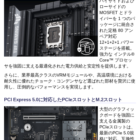
ハイサイドおよび
ローサイドの
MOSFET とドラ
イバーを 1 つのパ
ッケージに統合さ
れた定格 80 アン
ペア対応
12+1+2+1 パワー
ステージを搭載。
強力な インテル®
Core™ プロセッ
サを強固に支える最適化された電力供給と安定性を提供します。
さらに、業界最高クラスのVRMモジュールや、高温環境における
耐久性に優れたチョーク・コンデンサなど選ばれた部材を贅沢に使
用し、圧倒的なパフォーマンスを実現します。
PCI Express 5.0に対応したPCIeスロットとM.2スロット
大型のグラフィッ
クボードを強固に
支える金属製の
PCIeスロットは、
最新のPCIe 5.0規
格に対応。互換性