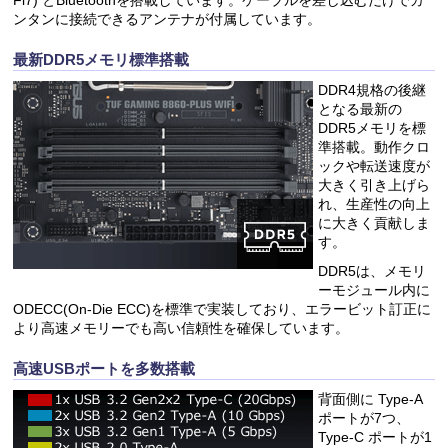
ンタンに接続できるアンテナが付属しています。
最新DDR5メモリ標準搭載
DDR4規格の後継
となる最新の
DDR5メモリを標
準搭載。動作クロ
ックや転送速度が
大きく引き上げら
れ、生産性の向上
に大きく貢献しま
す。
DDR5は、メモリ
ーモジュール内に
ODECC(On-Die ECC)を標準で実装しており、エラービット訂正に
より高速メモリーでも高い信頼性を確保しています。
高速USBポートを多数搭載
背面側に Type-A
ポートが7つ、
Type-C ポートが1