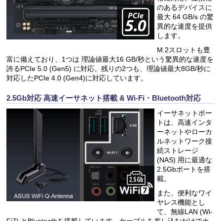
のあるデバイスに
最大 64 GB/s の驚
異的な速度を提供
します。
M.2スロットも豊
富に備えており、1つは 理論値最大16 GB/秒という驚異的な速度を
誇るPCIe 5.0 (Gen5) に対応。残りの2つも、理論値最大8GB/秒に
対応したPCIe 4.0 (Gen4)に対応しています。
2.5Gb対応 高速イーサネット搭載 & Wi-Fi・Bluetooth対応
イーサネットポー
トは、高速インタ
ーネットやローカ
ルネットワーク接
続ストレージ
(NAS) 用に最適な
2.5Gbポートを搭
載。
また、便利なワイ
ヤレス機能とし
て、無線LAN (Wi-
Fi7) とBluetoothを搭載しています。ケーブルを差し込むだけでカ