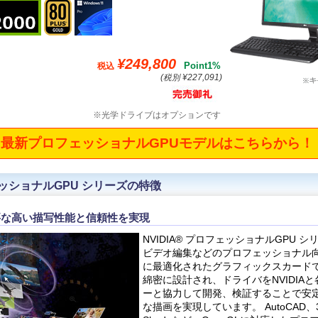
¥249,800
Point1%
税込
(税別 ¥227,091)
※光学ドライブはオプションです
最新プロフェッショナルGPUモデルはこちらから！
フェッショナルGPU シリーズの特徴
要な高い描写性能と信頼性を実現
NVIDIA® プロフェッショナルGPU シ
ビデオ編集などのプロフェッショナル
に最適化されたグラフィックスカードで
綿密に設計され、ドライバをNVIDIA
ーと協力して開発、検証することで安
な描画を実現しています。 AutoCAD、3d