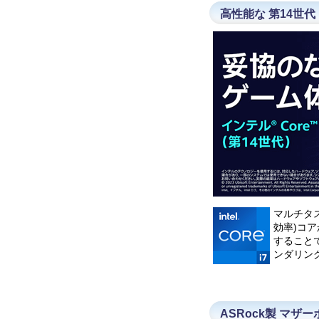
高性能な 第14世代 
マルチタスク
効率)コア
すること
ンダリン
ASRock製 マザーボ