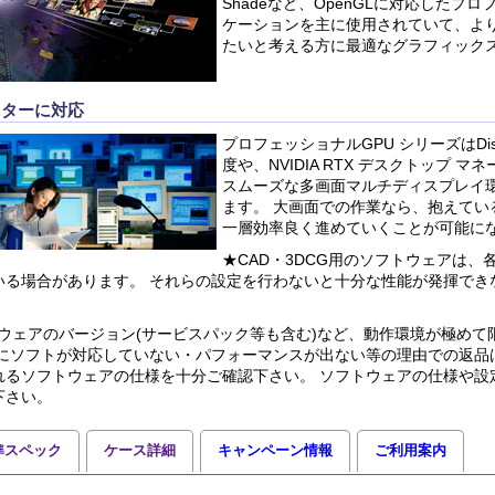
Shadeなど、OpenGLに対応したプ
ケーションを主に使用されていて、よ
たいと考える方に最適なグラフィック
ニターに対応
プロフェッショナルGPU シリーズはDisp
度や、NVIDIA RTX デスクトップ 
スムーズな多画面マルチディスプレイ
ます。 大画面での作業なら、抱えてい
一層効率良く進めていくことが可能に
★CAD・3DCG用のソフトウェアは、
いる場合があります。 それらの設定を行わないと十分な性能が発揮でき
ウェアのバージョン(サービスパック等も含む)など、動作環境が極めて
後にソフトが対応していない・パフォーマンスが出ない等の理由での返品
れるソフトウェアの仕様を十分ご確認下さい。 ソフトウェアの仕様や設
下さい。
準スペック
ケース詳細
キャンペーン情報
ご利用案内