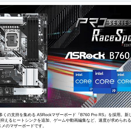
くの支持を集める ASRockマザーポード『B760 Pro RS』を採用。
熱を抑えるヒートシンクを追加、ゲームや動画編集など、速度が求められ
スメのマザーボードです。