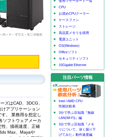
使用マザーボード一覧
CPU
お奨めCPUクーラー
ケースファン
ストレージ
高品質メモリを採用
電源ユニット
OS(Windows)
Officeソフト
セキュリティソフト
10Gigabit Ethernet
注目パーツ情報
Intel / AMD CPU
リーズはCAD、3DCG、
性能比較表
向けアプリケーション
3分で学ぶ豆知識『無線
す。 業務用を想定し
LAN(Wi-Fi)』編
と各ソフトウェアメーカ
3分で学ぶ豆知識『メモ
定性、描画速度、正確
リについて、深く掘り下
s Max、Mayaや
げてみた』動作速度編