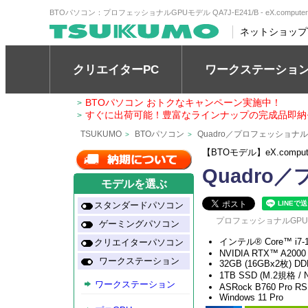
BTOパソコン：プロフェッショナルGPUモデル QA7J-E241/B - eX.compu
ネットショップ
クリエイターPC
ワークステーショ
BTOパソコン おトクなキャンペーン実施中！
>
すぐに出荷可能！豊富なラインナップの完成品即納
>
TSUKUMO
BTOパソコン
Quadro／プロフェッショナ
>
>
【BTOモデル】eX.comp
Quadro／
モデルを選ぶ
スタンダードパソコン
プロフェッショナルGPUモデ
ゲーミングパソコン
インテル® Core™ i7
クリエイターパソコン
NVIDIA RTX™ A2000
ワークステーション
32GB (16GBx2枚) DD
1TB SSD (M.2規格 /
ワークステーション
ASRock B760 Pro RS
Windows 11 Pro