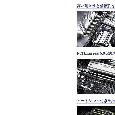
高い耐久性と信頼性
PCI Express 5.0
ヒートシンク付きHype