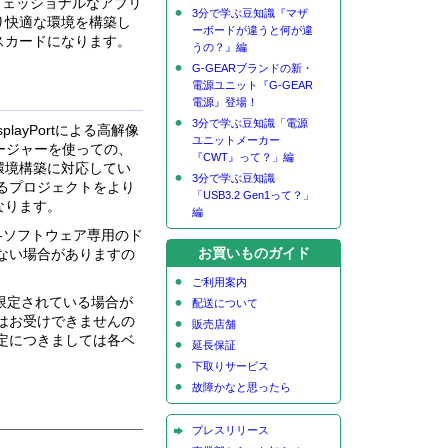
ロフェッショナルなアプリ
3分で学ぶ豆知識『マザ
り快適な環境を構築し
ーボードが違うと何が違
スカードになります。
うの？』編
G-GEARブランドの新・
電源ユニット『G-GEAR
電源』登場！
3分で学ぶ豆知識「電源
layPortによる高解像
ユニットメーカー
マネージャーを使っての、
『CWT』って？」編
環境構築に対応してい
3分で学ぶ豆知識
るプロジェクトをより
「USB3.2 Gen1って？」
なります。
編
各ソフトウェア専用のド
お買いものガイド
ない場合がありますの
ご利用案内
限定されている場合が
配送について
はお受けできませんの
販売店舗
定につきましては各ベ
延長保証
下取りサービス
故障かなと思ったら
プレスリリース