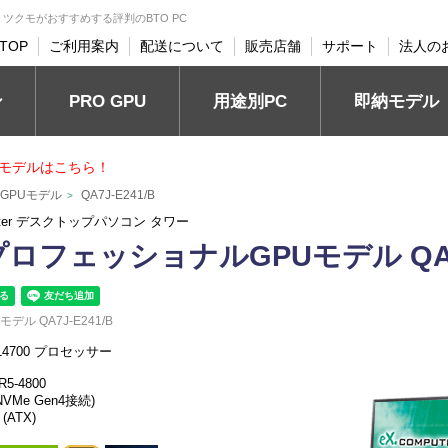
ter ツクモがおすすめする評判のBTO PC
TOP
ご利用案内
配送について
販売店舗
サポート
法人の
PRO GPU
ン
用途別PC
即納モデル
モデルはこちら！
ルGPUモデル
QA7J-E241/B
>
uter デスクトップパソコン タワー
プロフェッショナルGPUモデル QA7J
ル QA7J-E241/B
-14700 プロセッサー
R5-4800
 NVMe Gen4接続)
 (ATX)