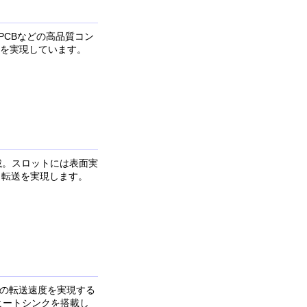
銅製PCBなどの高品質コン
を実現しています。
を搭載。スロットには表面実
タ転送を実現します。
Gb/sの転送速度を実現する
用ヒートシンクを搭載し