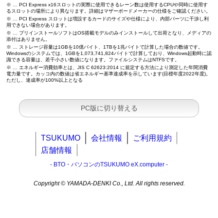
※ … PCI Express x16スロットの実際に使用できるレーン数は使用するCPUや同時に使用す
るスロットの場所により異なります。詳細はマザーボードメーカーの仕様をご確認ください。
※ … PCI Express スロットは増設するカードのサイズや仕様により、内部パーツに干渉し利
用できない場合があります。
※ … プリインストールソフトはOS搭載モデルのみインストールして出荷となり、メディアの
添付はありません。
※ … ストレージ容量は1GBを10億バイト、1TBを1兆バイトで計算した場合の数値です。
Windowsのシステムでは、1GBを1,073,741,824バイトで計算しており、Windows起動時に認
識できる容量は、若干小さい数値になります。ファイルシステムはNTFSです。
※ … エネルギー消費効率とは、JIS C 62623:2014 に規定する方法により測定した年間消費
電力量です。カッコ内の数値は省エネルギー基準達成率を示しています(目標年度2022年度)。
ただし、達成率が100%以上となる
PC版に切り替える
TSUKUMO
会社情報
ご利用規約
店舗情報
- BTO・パソコンのTSUKUMO eX.computer -
Copyright © YAMADA-DENKI Co., Ltd. All rights reserved.