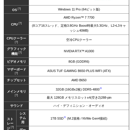
[?]
Windows 11 Pro (64ビット版)
OS
AMD Ryzen™ 7 7700
[?]
CPU
(8コア16スレッド、定格3.8GHz Boost時最大5.3GHz、L2+L3キャ
ッシュ40MB)
CPUクーラー
空冷CPUクーラー
[?]
グラフィック
NVIDIA RTX™ A1000
[?]
機能
ビデオメモリ
8GB (GDDR6)
マザーボード
ASUS TUF GAMING B650-PLUS WIFI (ATX)
[?]
チップセット
AMD B650
※
32GB (16GBx2枚) DDR5-4800
メインメモリ
[?]
最大 128GB メモリスロットx4(空き2)288-pin
サウンド
ハイ・デフィニション・オーディオ
シス
※
テム
1TB SSD
(M.2規格 / NVMe Gen4接続)
スト
用
レー
[?]
ジ
デー