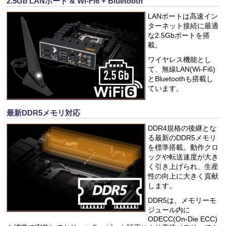
2.5Gb LANポート & Wi-Fi6 + Bluetooth
LANポートは高速イン
ターネット接続に最適
な2.5Gbポートを搭
載。
ワイヤレス機能とし
て、無線LAN(Wi-Fi6)
とBluetoothも搭載し
ています。
最新DDR5メモリ対応
DDR4規格の後継とな
る最新のDDR5メモリ
を標準搭載。動作クロ
ックや転送速度が大き
く引き上げられ、生産
性の向上に大きく貢献
します。
DDR5は、メモリーモ
ジュール内に
ODECC(On-Die ECC)