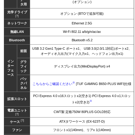
(オプション)
タ用
光学ドライブ
オプション (BTOで追加可能)
[?]
ネットワーク
Ethernet 2.5G
無線LAN
Wi-Fi 802.11 a/b/g/n/ac/ax
Bluetooth
Bluetooth v5.2
USB 3.2 Gen1 Type-C ポートx1、 USB 3.0(2.0/1.1対応)ポートx2、
前面
オーディオ入出力(マイク入力x1、ヘッドフォン出力x1)
イン
グラ
ター
フィ
ディスプレイ出力(MiniDisplayPort) x4
フェ
ック
ース
バッ
※
クパ
こちらからご確認ください
[TUF GAMING B650-PLUS WIFI]仕様
ネル
PCI Express 4.0 x16スロットx2(空き1) PCI Express 4.0 x1スロッ
拡張スロット
※
トx2(空き2)
電源ユニット
CWT製 定格750W 80PLUS GOLD対応
[?]
[?]
ATXタワーケース (EX-623T-D)
ケース
ファン
フロントx1(140mm)、リアx 1(140mm)