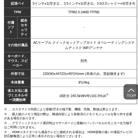
拡張ベイ
5インチx1(空き1) 、3.5インチx1(空き1)、3.5/2.5シャドーx4(空き4)
TPM
TPM2.0 (AMD fTPM)
総合
付属
セキ
ソフ
-
ュリ
ト
ティ
ACケーブル クイックセットアップガイド オペレーティングシステ
その他付属品
ムディスク WiFiアンテナ
キーボード、
マウス、スピ
別売
ーカー
外形寸法
220(W)x447(D)x497(H)mm (本体のみ。突起物含まず)
本体重量
約14kg
省エネ法に基
※
づくエネルギ
18区分 245.5kWh/年(101.5%)A
ー消費効率
※ … カスタマイズ内容により搭載/空きの端子数、機能、性能、数値は異なります。
※ … 購入後のメモリ増設の際は、構成内容により装着済のメモリモジュールを取り外す必要
がある場合があります。
※ … グラフィックスカード選択時はマザーボードに搭載のバックパネルのモニター出力端子
はご利用になれません。
※ … HDMIコネクターから液晶テレビに接続される場合は、HDMI規格の違いや液晶テレビの
対応解像度により正常に表示されない場合がございます。