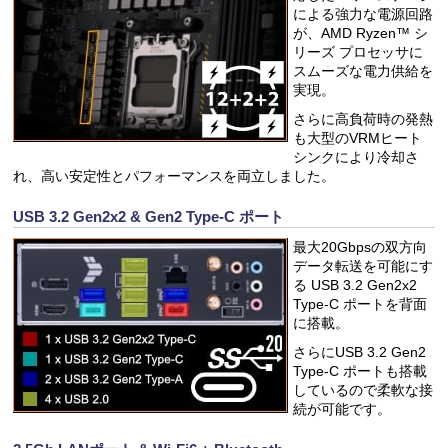
による強力な電源回路
が、AMD Ryzen™ シ
リーズ プロセッサに
スムーズな電力供給を
実現。
さらに高負荷時の発熱
も大型のVRMヒート
シンクにより冷却さ
れ、高い安定性とパフォーマンスを両立しました。
USB 3.2 Gen2x2 & Gen2 Type-C ポート
最大20Gbpsの双方向
データ転送を可能にす
る USB 3.2 Gen2x2
Type-C ポートを背面
に搭載。
さらにUSB 3.2 Gen2
Type-C ポートも搭載
しているので柔軟な接
続が可能です。