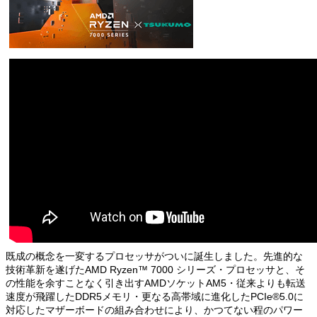
既成の概念を一変するプロセッサがついに誕生しました。先進的な
技術革新を遂げたAMD Ryzen™ 7000 シリーズ・プロセッサと、そ
の性能を余すことなく引き出すAMDソケットAM5・従来よりも転送
速度が飛躍したDDR5メモリ・更なる高帯域に進化したPCIe®5.0に
対応したマザーボードの組み合わせにより、かつてない程のパワー