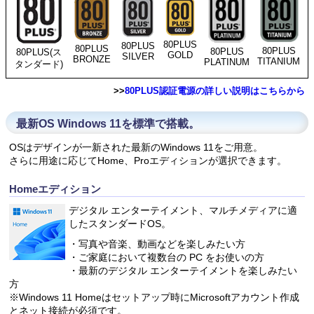
80PLUS
80PLUS
80PLUS
80PLUS
80PLUS
80PLUS(ス
GOLD
SILVER
BRONZE
TITANIUM
PLATINUM
タンダード)
>>
80PLUS認証電源の詳しい説明はこちらから
最新OS Windows 11を標準で搭載。
OSはデザインが一新された最新のWindows 11をご用意。
さらに用途に応じてHome、Proエディションが選択できます。
Homeエディション
デジタル エンターテイメント、マルチメディアに適
したスタンダードOS。
・写真や音楽、動画などを楽しみたい方
・ご家庭において複数台の PC をお使いの方
・最新のデジタル エンターテイメントを楽しみたい
方
※Windows 11 Homeはセットアップ時にMicrosoftアカウント作成
とネット接続が必須です。