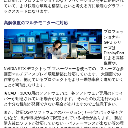
に対応したプロフェッショナルなアプリケーションを主に使用され
ていて、より快適な環境を構築したいと考える方に最適なグラフィ
ックスカードになります。
高解像度のマルチモニターに対応
プロフェッ
ショナル
GPU シリ
ーズは
DisplayPort
による高解
像度や、
NVIDIA RTX デスクトップ マネージャーを使っての、スムーズな多
画面マルチディスプレイ環境構築に対応しています。 大画面での
作業なら、抱えているプロジェクトをより一層効率良く進めていく
ことが可能になります。
★CAD・3DCG用のソフトウェアは、各ソフトウェア専用のドライ
バーが用意されている場合があります。 それらの設定を行わない
と十分な性能が発揮できない場合がありますのでご注意下さい。
また、対応OSやソフトウェアのバージョン(サービスパック等も含
む)など、動作環境が極めて限定されている場合があります。 製品
購入後にソフトが対応していない・パフォーマンスが出ない等の理