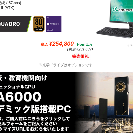
接続 / 6Gbps)
II (ATX)
¥254,800
Point1%
税込
(税別 ¥231,637)
※光学ドライブはオプションです