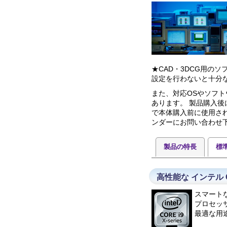
★CAD・3DCG用の
設定を行わないと十分
また、対応OSやソフト
あります。 製品購入
で本体購入前に使用さ
ンダーにお問い合わせ
製品の特長
標
高性能な インテル C
スマート
プロセッ
最適な用