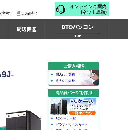
オンラインご案内
(ネット通話)
お客様
見積呼出
周辺機器
ご購入相談
9J-
個人のお客様
法人のお客様
高品質パーツを採用
PCケース一覧
グラフィックスカード