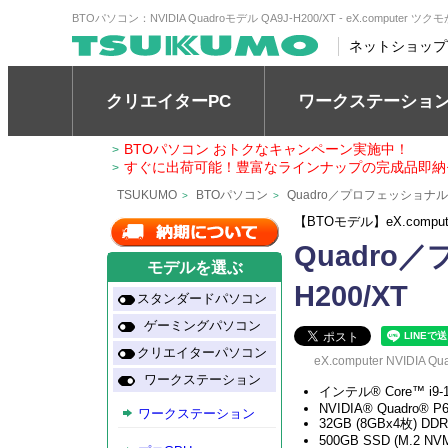
BTOパソコン：NVIDIA Quadroモデル QA9J-H200/XT - eX.computer
ネットショップ
クリエイターPC
ワークステーショ
BTOパソコン おトクなキャンペーン実施中！
>
すぐに出荷可能！豊富なラインナップの完成品即納
>
TSUKUMO
BTOパソコン
Quadro／プロフェッショナ
>
>
【BTOモデル】eX.comp
Quadro
モデルを選ぶ
H200/XT
スタンダードパソコン
ゲーミングパソコン
クリエイターパソコン
eX.computer NVIDIA 
ワークステーション
インテル® Core™ i9
NVIDIA® Quadro® P
ワークステーション
32GB (8GBx4枚) DDR
500GB SSD (M.2 N