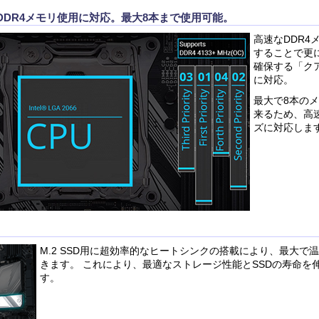
DDR4メモリ使用に対応。最大8本まで使用可能。
高速なDDR4
することで更
確保する「ク
に対応。
最大で8本の
来るため、高
ズに対応しま
M.2 SSD用に超効率的なヒートシンクの搭載により、最大で
きます。 これにより、最適なストレージ性能とSSDの寿命を
す。