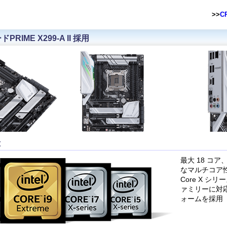
>>
C
RIME X299-A II 採用
応
最大 18 コア
なマルチコア
Core X シ
ァミリーに対応
ォームを採用