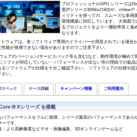
プロフェッショナルGPU シリーズはDisp
度(Pシリーズ4096x2160)や、nVi
ィリティを使っての、スムーズな多画
環境構築に対応しています。 大画面で
るプロジェクトをより一層効率良く進
なります。
ソフトウェアは、各ソフトウェア専用のドライバーが用意されている場合
な性能が発揮できない場合がありますのでご注意下さい。
ウェアのバージョン(サービスパック等も含む)など、動作環境が極めて
後にソフトが対応していない・パフォーマンスが出ない等の理由での返品
れるソフトウェアの仕様を十分ご確認下さい。 ソフトウェアの仕様や設
下さい。
準スペック
ケース詳細
キャンペーン情報
ご利用案内
ore i9 Xシリーズ を搭載
なパフォーマンスをフルに発揮、シリーズ最高のパフォーマンスであら
サーです。
途：より高解像度なビデオ・画像編集、3Dオンラインゲームなど