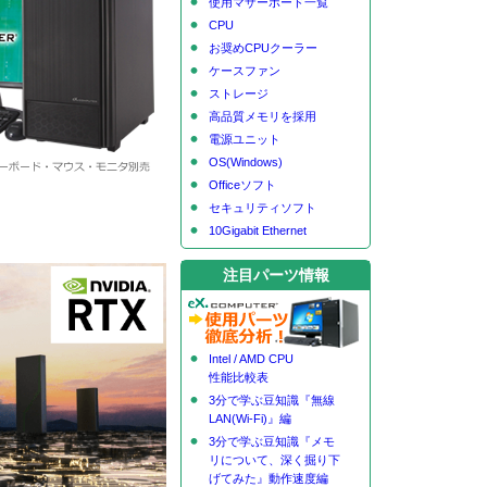
使用マザーボード一覧
CPU
お奨めCPUクーラー
ケースファン
ストレージ
高品質メモリを採用
電源ユニット
OS(Windows)
Officeソフト
セキュリティソフト
10Gigabit Ethernet
注目パーツ情報
Intel / AMD CPU
性能比較表
3分で学ぶ豆知識『無線
LAN(Wi-Fi)』編
3分で学ぶ豆知識『メモ
リについて、深く掘り下
げてみた』動作速度編