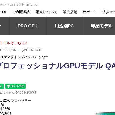
 ツクモがおすすめする評判のBTO PC
TOP
ご利用案内
配送について
販売店舗
サポート
法人の
PRO GPU
ン
用途別PC
即納モデル
モデルはこちら！
ルGPUモデル
QA9J-H200/XT
>
uter デスクトップパソコン タワー
／プロフェッショナルGPUモデル QA
Quadroモデル QA9J-H200/XT
-10920X プロセッサー
620
4-2666
VMe接続)