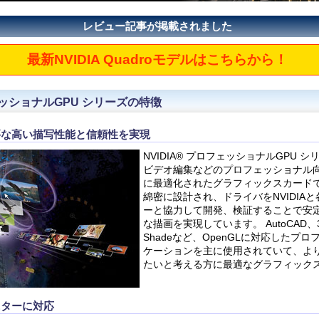
レビュー記事が掲載されました
最新NVIDIA Quadroモデルはこちらから！
フェッショナルGPU シリーズの特徴
要な高い描写性能と信頼性を実現
NVIDIA® プロフェッショナルGPU シ
ビデオ編集などのプロフェッショナル
に最適化されたグラフィックスカードで
綿密に設計され、ドライバをNVIDIA
ーと協力して開発、検証することで安
な描画を実現しています。 AutoCAD、3d
Shadeなど、OpenGLに対応したプ
ケーションを主に使用されていて、よ
たいと考える方に最適なグラフィック
ニターに対応