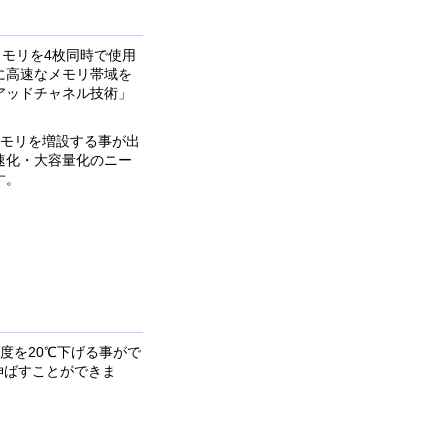
メモリを4枚同時で使用
に高速なメモリ帯域を
アッドチャネル技術」
メモリを増設する事が出
速化・大容量化のニー
す。
温度を20℃下げる事がで
伸ばすことができま