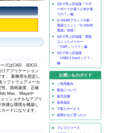
3分で学ぶ豆知識『マザ
ーボードが違うと何が違
うの？』編
G-GEARブランドの新・
電源ユニット『G-GEAR
電源』登場！
3分で学ぶ豆知識「電源
ユニットメーカー
『CWT』って？」編
3分で学ぶ豆知識
「USB3.2 Gen1って？」
編
リーズはCAD、3DCG、
向けアプリケーション
お買いものガイド
す。 業務用を想定し
と各ソフトウェアメーカ
ご利用案内
定性、描画速度、正確
配送について
s Max、Mayaや
販売店舗
ロフェッショナルなアプリ
延長保証
り快適な環境を構築し
下取りサービス
スカードになります。
故障かなと思ったら
プレスリリース