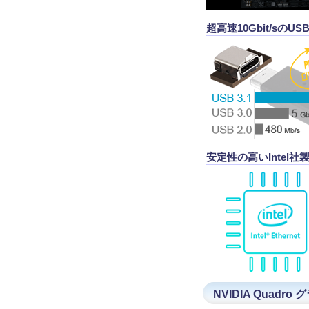
超高速10Gbit/sのUSB
安定性の高いIntel社
NVIDIA Quad