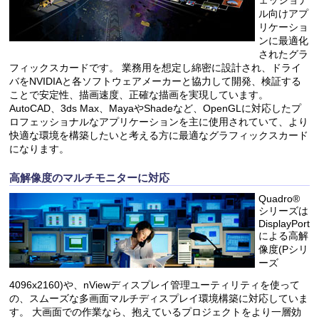
ェッショナ
ル向けアプ
リケーショ
ンに最適化
されたグラ
フィックスカードです。 業務用を想定し綿密に設計され、ドライ
バをNVIDIAと各ソフトウェアメーカーと協力して開発、検証する
ことで安定性、描画速度、正確な描画を実現しています。
AutoCAD、3ds Max、MayaやShadeなど、OpenGLに対応したプ
ロフェッショナルなアプリケーションを主に使用されていて、より
快適な環境を構築したいと考える方に最適なグラフィックスカード
になります。
高解像度のマルチモニターに対応
Quadro®
シリーズは
DisplayPort
による高解
像度(Pシリ
ーズ
4096x2160)や、nViewディスプレイ管理ユーティリティを使って
の、スムーズな多画面マルチディスプレイ環境構築に対応していま
す。 大画面での作業なら、抱えているプロジェクトをより一層効