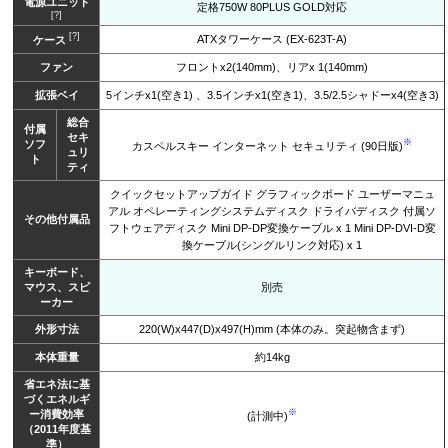
電源ユニット
定格750W 80PLUS GOLD対応
[?]
[?]
ATXタワーケース (EX-623T-A)
ケース
ファン
フロントx2(140mm)、リアx 1(140mm)
拡張ベイ
5インチx1(空き1) 、3.5インチx1(空き1)、3.5/2.5シャドーx4(空き3)
総合
付属
セキ
※
ソフ
カスペルスキー インターネット セキュリティ (90日版)
ュリ
ト
ティ
クイックセットアップガイド グラフィックボード ユーザーマニュ
アル オペレーティングシステムディスク ドライバディスク 付属ソ
その他付属品
フトウェアディスク Mini DP-DP変換ケーブル x 1 Mini DP-DVI-D変
換ケーブル(シングルリンク対応) x 1
キーボード、
マウス、スピ
別売
ーカー
外形寸法
220(W)x447(D)x497(H)mm (本体のみ。突起物含まず)
本体重量
約14kg
省エネ法に基
づくエネルギ
※
ー消費効率
(計測中)
（2011年度基
準）