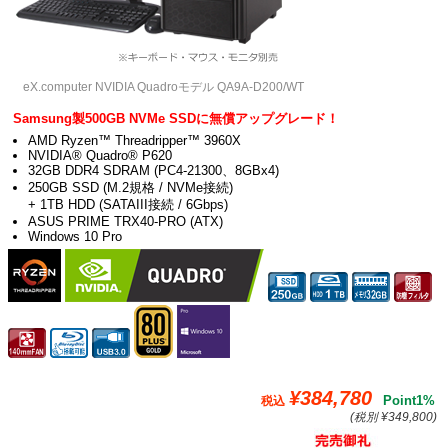
eX.computer NVIDIA Quadroモデル QA9A-D200/WT
Samsung製500GB NVMe SSDに無償アップグレード！
AMD Ryzen™ Threadripper™ 3960X
NVIDIA® Quadro® P620
32GB DDR4 SDRAM (PC4-21300、8GBx4)
250GB SSD (M.2規格 / NVMe接続)
+ 1TB HDD (SATAIII接続 / 6Gbps)
ASUS PRIME TRX40-PRO (ATX)
Windows 10 Pro
¥384,780
Point1%
税込
(税別 ¥349,800)