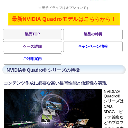
※光学ドライブはオプションです
最新NVIDIA Quadroモデルはこちらから！
製品TOP
製品の特長
ケース詳細
キャンペーン情報
ご利用案内
NVIDIA® Quadro® シリーズの特徴
コンテンツ作成に必要な高い描写性能と信頼性を実現
NVIDIA®
Quadro®
シリーズは
CAD、
3DCG、ビ
デオ編集な
どのプロフ