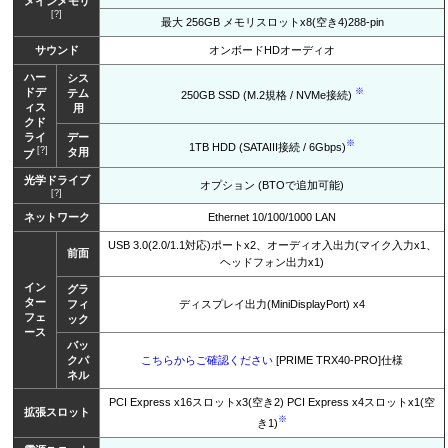
メインメモリ
[?]
最大 256GB メモリスロットx8(空き4)288-pin
サウンド
オンボードHDオーディオ
ハー
シス
ドデ
※
テム
250GB SSD (M.2規格 / NVMe接続)
ィス
用
クド
ライ
デー
※
1TB HDD (SATAIII接続 / 6Gbps)
[?]
タ用
ブ
光学ドライブ
オプション (BTOで追加可能)
[?]
ネットワーク
Ethernet 10/100/1000 LAN
USB 3.0(2.0/1.1対応)ポートx2、オーディオ入出力(マイク入力x1、
前面
ヘッドフォン出力x1)
イン
グラ
ター
フィ
ディスプレイ出力(MiniDisplayPort) x4
フェ
ック
ース
バッ
クパ
こちらからご確認ください
[PRIME TRX40-PRO]仕様
ネル
PCI Express x16スロットx3(空き2) PCI Express x4スロットx1(空
拡張スロット
※
き1)