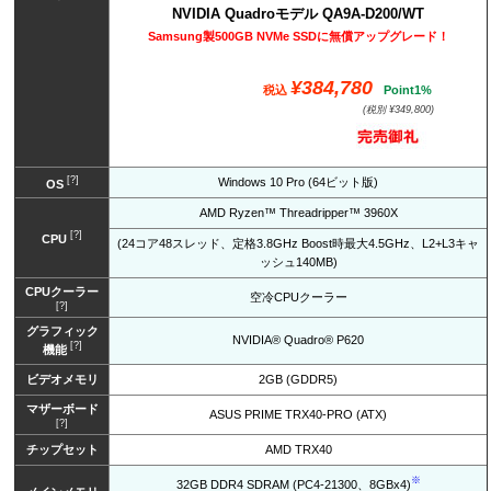
NVIDIA Quadroモデル QA9A-D200/WT
Samsung製500GB NVMe SSDに無償アップグレード！
¥384,780
税込
Point1%
(税別 ¥349,800)
[?]
Windows 10 Pro (64ビット版)
OS
AMD Ryzen™ Threadripper™ 3960X
[?]
CPU
(24コア48スレッド、定格3.8GHz Boost時最大4.5GHz、L2+L3キャ
ッシュ140MB)
CPUクーラー
空冷CPUクーラー
[?]
グラフィック
NVIDIA® Quadro® P620
[?]
機能
ビデオメモリ
2GB (GDDR5)
マザーボード
ASUS PRIME TRX40-PRO (ATX)
[?]
チップセット
AMD TRX40
※
32GB DDR4 SDRAM (PC4-21300、8GBx4)