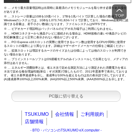
※ … メモリ最大容量増設時は出荷時に装着済のメモリモジュールを取り外す必要がある場合
があります。
※ … ストレージ容量は1GBを10億バイト、1TBを1兆バイトで計算した場合の数値です。
Windowsのシステムでは、1GBを1,073,741,824バイトで計算しており、Windows起動時に認
識できる容量は、若干小さい数値になります。ファイルシステムはNTFSです。
※ … ビデオカード増設時はバックパネルのビデオ出力端子はご利用になれません。
※ … HDMIコネクターから液晶テレビに接続される場合は、HDMI規格の違いや液晶テレビの
対応解像度により正常に表示されない場合がございます。
※ … PCI Express x16スロットの実際に使用できるレーン数は使用するCPUや同時に使用す
るスロットの場所により異なります。詳細はマザーボードメーカーの仕様をご確認ください
※ … 拡張スロットは増設するカードのサイズまたは仕様によっては他のスロットが利用でき
ない場合があります。
※ … プリインストールソフトはOS搭載モデルのみインストールして出荷となり、メディアの
添付はありません。
※ … エネルギー消費効率とは、省エネ法で定める測定方法により測定された消費電力を省エ
ネ法で定める複合理論性能(単位：ギガ演算)で除したもので、2011年度基準で表示しておりま
す。 省エネ基準達成率を示し、達成率が100%を超えるものは次の表示語で示しております。
(A)達成基準100%以上200%未満、(AA)200%以上500%未満、(AAA)500%以上を示します。
PC版に切り替える
TSUKUMO
会社情報
ご利用規約
店舗情報
- BTO・パソコンのTSUKUMO eX.computer -