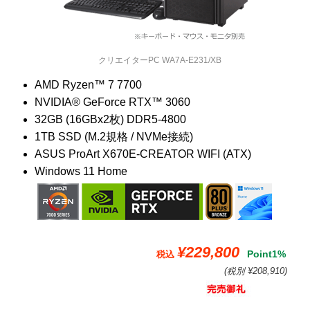
クリエイターPC WA7A-E231/XB
AMD Ryzen™ 7 7700
NVIDIA® GeForce RTX™ 3060
32GB (16GBx2枚) DDR5-4800
1TB SSD (M.2規格 / NVMe接続)
ASUS ProArt X670E-CREATOR WIFI (ATX)
Windows 11 Home
¥229,800
Point1%
税込
(税別 ¥208,910)