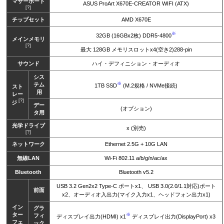
マザーボード
ASUS ProArt X670E-CREATOR WIFI (ATX)
[?]
チップセット
AMD X670E
※
32GB (16GBx2枚) DDR5-4800
メインメモリ
[?]
最大 128GB メモリスロットx4(空き2)288-pin
サウンド
ハイ・デフィニション・オーディオ
シス
※
テム
1TB SSD
(M.2規格 / NVMe接続)
スト
用
レー
[?]
ジ
デー
(オプション)
タ用
光学ドライブ
x (別売)
[?]
ネットワーク
Ethernet 2.5G + 10G LAN
無線LAN
Wi-Fi 802.11 a/b/g/n/ac/ax
Bluetooth
Bluetooth v5.2
USB 3.2 Gen2x2 Type-C ポートx1、 USB 3.0(2.0/1.1対応)ポート
前面
x2、オーディオ入出力(マイク入力x1、ヘッドフォン出力x1)
イン
グラ
ター
※
フィ
ディスプレイ出力(HDMI) x1
ディスプレイ出力(DisplayPort) x3
フェ
ック