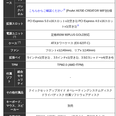
ース
バッ
※
クパ
こちらからご確認ください
[ProArt X670E-CREATOR WIFI]仕様
ネル
PCI Express 5.0 x16スロットx2(空き1) PCI Express 4.0 x16スロッ
拡張スロット
※
トx1(空き1)
電源ユニット
定格850W 80PLUS GOLD対応
[?]
[?]
ATXタワーケース (EX-623T-C)
ケース
ファン
フロントx1(140mm)、リアx 1(140mm)
拡張ベイ
5インチx1(空き1) 、3.5インチx1(空き1)、3.5/2.5シャドーx4(空き4)
TPM
TPM2.0 (AMD fTPM)
総合
付属
セキ
ソフ
-
ュリ
ト
ティ
クイックセットアップガイド オペレーティングシステムディスク
その他付属品
ドライバディスク 付属ソフトウェアディスク
キーボード、
マウス、スピ
別売
ーカー