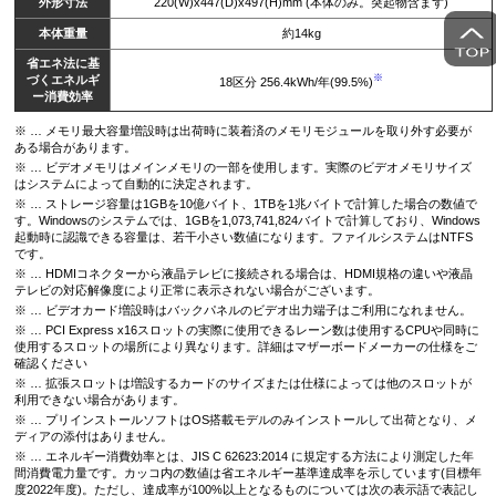
外形寸法
220(W)x447(D)x497(H)mm (本体のみ。突起物含まず)
本体重量
約14kg
省エネ法に基
※
づくエネルギ
18区分 256.4kWh/年(99.5%)
ー消費効率
※ … メモリ最大容量増設時は出荷時に装着済のメモリモジュールを取り外す必要が
ある場合があります。
※ … ビデオメモリはメインメモリの一部を使用します。実際のビデオメモリサイズ
はシステムによって自動的に決定されます。
※ … ストレージ容量は1GBを10億バイト、1TBを1兆バイトで計算した場合の数値で
す。Windowsのシステムでは、1GBを1,073,741,824バイトで計算しており、Windows
起動時に認識できる容量は、若干小さい数値になります。ファイルシステムはNTFS
です。
※ … HDMIコネクターから液晶テレビに接続される場合は、HDMI規格の違いや液晶
テレビの対応解像度により正常に表示されない場合がございます。
※ … ビデオカード増設時はバックパネルのビデオ出力端子はご利用になれません。
※ … PCI Express x16スロットの実際に使用できるレーン数は使用するCPUや同時に
使用するスロットの場所により異なります。詳細はマザーボードメーカーの仕様をご
確認ください
※ … 拡張スロットは増設するカードのサイズまたは仕様によっては他のスロットが
利用できない場合があります。
※ … プリインストールソフトはOS搭載モデルのみインストールして出荷となり、メ
ディアの添付はありません。
※ … エネルギー消費効率とは、JIS C 62623:2014 に規定する方法により測定した年
間消費電力量です。カッコ内の数値は省エネルギー基準達成率を示しています(目標年
度2022年度)。ただし、達成率が100%以上となるものについては次の表示語で表記し