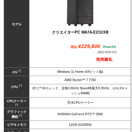
モデル
クリエイターPC WA7A-E231/XB
¥229,800
税込
Point1%
(税別 ¥208,910)
[?]
Windows 11 Home (64ビット版)
OS
AMD Ryzen™ 7 7700
[?]
CPU
(8コア16スレッド、定格3.8GHz Boost時最大5.3GHz、L2+L3キャ
ッシュ40MB)
CPUクーラー
空冷CPUクーラー
[?]
グラフィック
NVIDIA® GeForce RTX™ 3060
[?]
機能
ビデオメモリ
12GB (GDDR6)