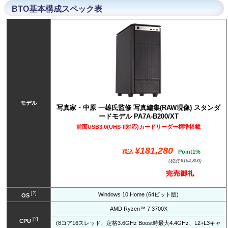
BTO基本構成スペック表
モデル
写真家・中原 一雄氏監修 写真編集(RAW現像) スタンダ
ードモデル PA7A-B200/XT
前面USB3.0(UHS-II対応)カードリーダー標準搭載
¥181,280
税込
Point1%
(税別 ¥164,800)
[?]
Windows 10 Home (64ビット版)
OS
AMD Ryzen™ 7 3700X
[?]
CPU
(8コア16スレッド、定格3.6GHz Boost時最大4.4GHz、L2+L3キャ