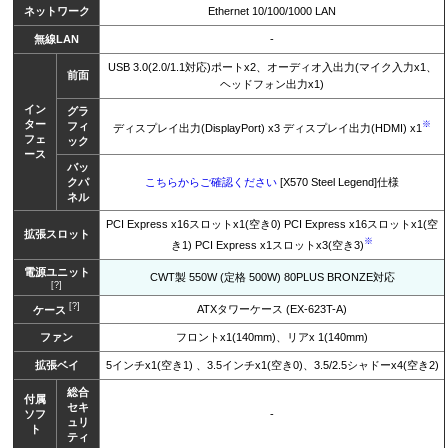
ネットワーク
Ethernet 10/100/1000 LAN
無線LAN
-
USB 3.0(2.0/1.1対応)ポートx2、オーディオ入出力(マイク入力x1、
前面
ヘッドフォン出力x1)
イン
グラ
ター
※
フィ
ディスプレイ出力(DisplayPort) x3 ディスプレイ出力(HDMI) x1
フェ
ック
ース
バッ
クパ
こちらからご確認ください
[X570 Steel Legend]仕様
ネル
PCI Express x16スロットx1(空き0) PCI Express x16スロットx1(空
拡張スロット
※
き1) PCI Express x1スロットx3(空き3)
電源ユニット
CWT製 550W (定格 500W) 80PLUS BRONZE対応
[?]
[?]
ATXタワーケース (EX-623T-A)
ケース
ファン
フロントx1(140mm)、リアx 1(140mm)
拡張ベイ
5インチx1(空き1) 、3.5インチx1(空き0)、3.5/2.5シャドーx4(空き2)
総合
付属
セキ
ソフ
-
ュリ
ト
ティ