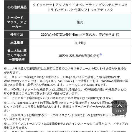
クイックセットアップガイド オペレーティングシステムディスク
その他付属品
ドライバディスク 付属ソフトウェアディスク
キーボード、
マウス、スピ
別売
ーカー
外形寸法
220(W)x447(D)x497(H)mm (本体のみ。突起物含まず)
本体重量
約14kg
省エネ法に基
※
づくエネルギ
18区分 225.8kWh/年(91.9%)
ー消費効率
※ … メモリ最大容量増設時は出荷時に装着済のメモリモジュールを取り外す必要がある場合
があります。
※ … ストレージ容量は1GBを10億バイト、1TBを1兆バイトで計算した場合の数値です。
Windowsのシステムでは、1GBを1,073,741,824バイトで計算しており、Windows起動時に認
識できる容量は、若干小さい数値になります。ファイルシステムはNTFSです。
※ … HDMIコネクターから液晶テレビに接続される場合は、HDMI規格の違いや液晶テレビの
対応解像度により正常に表示されない場合がございます。
※ … ビデオカード増設時はバックパネルのビデオ出力端子はご利用になれません。
※ … PCI Expressスロットの実際に使用できるレーン数は使用するCPUや同時に使用するス
ロットの場所により異なる場合があります。詳細はマザーボードメーカーの仕様をご確認くだ
さい
※ … 拡張スロットは増設するカードのサイズまたは仕様によっては他のスロットが利用でき
ない場合があります。
※ … プリインストールソフトはOS搭載モデルのみインストールして出荷となり、メディアの
添付はありません。