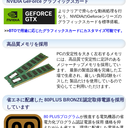
NVIDIA GeForce グラフィックスカード
よりクリアで滑らかな動画処理を行
なう、NVIDIAのGeforceシリーズの
グラフィックスカードを標準搭載。
>>
BTOで用途に応じたグラフィックスカードにカスタマイズ可能です。
高品質メモリを採用
PCの安定性を大きく左右するメモリ
には、高品質で安定性に定評のある
メジャーチップメモリを採用してい
ます。 最新の製造設備を完備した工
場で生産され、厳しい負荷試験をパ
スした 製品だけを使用しているので
安心してご利用いただけます。
省エネに配慮した 80PLUS BRONZE認定取得電源を採用
しています
80 PLUSプログラム
が推進する電気機器の省
電力化プログラム認証電源を採用 価格を抑
えながらも省エネ、環境に配慮した電源を選