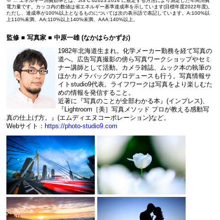
※ … エネルギー消費効率とは、JIS C 62623:2014 に規定する方法により測定した年間消費
電力量です。カッコ内の数値は省エネルギー基準達成率を示しています(目標年度2022年度)。
ただし、達成率が100%以上となるものについては次の表示語で表記しています。A:100%以
上110%未満、AA:110%以上140%未満、AAA:140%以上。
監修 ■ 写真家 ■ 中原一雄 (なかはらかずお)
1982年北海道生まれ。化学メーカー勤務を経て写真の
道へ。広告写真撮影の傍ら写真ワークショップやセミ
ナー講師として活動。カメラ雑誌、ムック本の執筆の
ほかカメラバッグのプロデュースも行う。写真情報サ
イトstudio9代表。ライフワークは写真をより楽しむた
めの情報を発信すること。
近著に『写真のことが全部わかる本』(インプレス)、
『Lightroom［美］写真メソッド プロが教える感動写
真の仕上げ方。』(エムディエヌコーポレーション)など。
Webサイト：
https://photo-studio9.com