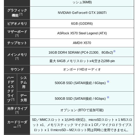
ッシュ36MB)
グラフィック
NVIDIA® GeForce® GTX 1660Ti
[?]
機能
ビデオメモリ
6GB (GDDR6)
マザーボード
ASRock X570 Steel Legend (ATX)
[?]
チップセット
AMD® X570
※
16GB DDR4 SDRAM (PC4-21300、8GBx2)
メインメモリ
[?]
最大 64GB メモリスロットx4(空き2)288-pin
サウンド
オンボードHDオーディオ
ハー
シス
ドデ
※
テム
500GB SSD (SATAIII接続 / 6Gbps)
ィス
用
クド
ライ
デー
※
500GB SSD (SATAIII接続 / 6Gbps)
[?]
タ用
ブ
光学ドライブ
オプション (BTOで追加可能)
[?]
SD／MMCスロット x 1(UHS-II対応)、microSDスロット x 1 MSスロ
カードリーダ
ット x1、メモリスティック マイクロ x 1 CF／マイクロドライブス
[?]
ー
ロット x 1 ※microSD⇔M2スロット間は同時に使用できません。