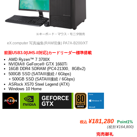
eX.computer 写真編集(RAW現像) PA7A-B200/XT
前面USB3.0(UHS-II対応)カードリーダー標準搭載
AMD Ryzen™ 7 3700X
NVIDIA® GeForce® GTX 1660Ti
16GB DDR4 SDRAM (PC4-21300、8GBx2)
500GB SSD (SATAIII接続 / 6Gbps)
+ 500GB SSD (SATAIII接続 / 6Gbps)
ASRock X570 Steel Legend (ATX)
Windows 10 Home
¥181,280
Point1%
税込
(税別 ¥164,800)