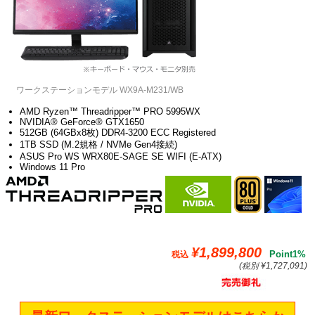
ワークステーションモデル WX9A-M231/WB
AMD Ryzen™ Threadripper™ PRO 5995WX
NVIDIA® GeForce® GTX1650
512GB (64GBx8枚) DDR4-3200 ECC Registered
1TB SSD (M.2規格 / NVMe Gen4接続)
ASUS Pro WS WRX80E-SAGE SE WIFI (E-ATX)
Windows 11 Pro
¥1,899,800
Point1%
税込
(税別 ¥1,727,091)