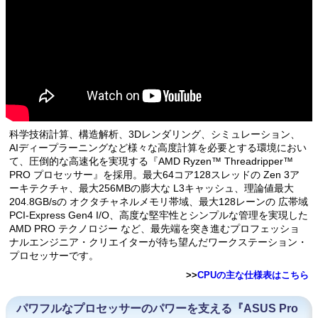
科学技術計算、構造解析、3Dレンダリング、シミュレーション、
AIディープラーニングなど様々な高度計算を必要とする環境におい
て、圧倒的な高速化を実現する『AMD Ryzen™ Threadripper™
PRO プロセッサー』を採用。最大64コア128スレッドの Zen 3ア
ーキテクチャ、最大256MBの膨大な L3キャッシュ、理論値最大
204.8GB/sの オクタチャネルメモリ帯域、最大128レーンの 広帯域
PCI-Express Gen4 I/O、高度な堅牢性とシンプルな管理を実現した
AMD PRO テクノロジー など、最先端を突き進むプロフェッショ
ナルエンジニア・クリエイターが待ち望んだワークステーション・
プロセッサーです。
>>
CPUの主な仕様表はこちら
パワフルなプロセッサーのパワーを支える『ASUS Pro