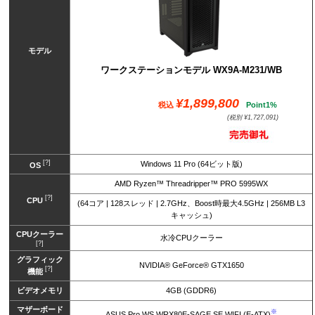
モデル
ワークステーションモデル WX9A-M231/WB
¥1,899,800
税込
Point1%
(税別 ¥1,727,091)
[?]
Windows 11 Pro (64ビット版)
OS
AMD Ryzen™ Threadripper™ PRO 5995WX
[?]
CPU
(64コア | 128スレッド | 2.7GHz、Boost時最大4.5GHz | 256MB L3
キャッシュ)
CPUクーラー
水冷CPUクーラー
[?]
グラフィック
NVIDIA® GeForce® GTX1650
[?]
機能
ビデオメモリ
4GB (GDDR6)
マザーボード
※
ASUS Pro WS WRX80E-SAGE SE WIFI (E-ATX)