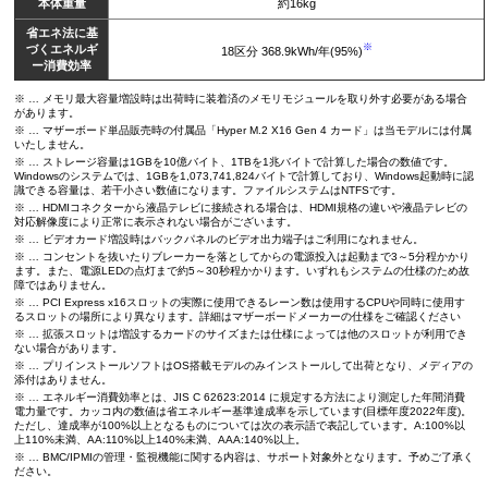
本体重量
約16kg
省エネ法に基
※
づくエネルギ
18区分 368.9kWh/年(95%)
ー消費効率
※ … メモリ最大容量増設時は出荷時に装着済のメモリモジュールを取り外す必要がある場合
があります。
※ … マザーボード単品販売時の付属品「Hyper M.2 X16 Gen 4 カード」は当モデルには付属
いたしません。
※ … ストレージ容量は1GBを10億バイト、1TBを1兆バイトで計算した場合の数値です。
Windowsのシステムでは、1GBを1,073,741,824バイトで計算しており、Windows起動時に認
識できる容量は、若干小さい数値になります。ファイルシステムはNTFSです。
※ … HDMIコネクターから液晶テレビに接続される場合は、HDMI規格の違いや液晶テレビの
対応解像度により正常に表示されない場合がございます。
※ … ビデオカード増設時はバックパネルのビデオ出力端子はご利用になれません。
※ … コンセントを抜いたりブレーカーを落としてからの電源投入は起動まで3～5分程かかり
ます。また、電源LEDの点灯まで約5～30秒程かかります。いずれもシステムの仕様のため故
障ではありません。
※ … PCI Express x16スロットの実際に使用できるレーン数は使用するCPUや同時に使用す
るスロットの場所により異なります。詳細はマザーボードメーカーの仕様をご確認ください
※ … 拡張スロットは増設するカードのサイズまたは仕様によっては他のスロットが利用でき
ない場合があります。
※ … プリインストールソフトはOS搭載モデルのみインストールして出荷となり、メディアの
添付はありません。
※ … エネルギー消費効率とは、JIS C 62623:2014 に規定する方法により測定した年間消費
電力量です。カッコ内の数値は省エネルギー基準達成率を示しています(目標年度2022年度)。
ただし、達成率が100%以上となるものについては次の表示語で表記しています。A:100%以
上110%未満、AA:110%以上140%未満、AAA:140%以上。
※ … BMC/IPMIの管理・監視機能に関する内容は、サポート対象外となります。予めご了承く
ださい。