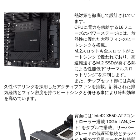
熱対策も徹底して設計されてい
ます。
CPUに電力を供給する16フェ
ーズのパワーステージには、放
熱性に優れた大型フィンのヒー
トシンクを搭載。
M.2スロットも全スロットがヒ
ートシンクで覆われており、高
速転送するM.2 SSDが発する熱
による性能低下“サーマルスロ
ットリング”を抑制します。
また、チップセット部には高耐
久性ベアリングを採用したアクティブファンを搭載。計算された排
気経路とフィン密度を持つヒートシンクと併せる事により冷却効率
を高めています。
背面には“Intel® X550-AT2コン
トローラー搭載 10Gb LANポー
ト” をダブルで搭載。サーバー
グレードの低遅延接続とテラバ
イト級の大容量データの短時間