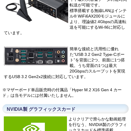
転送が可能です。
標準搭載する無線LANはインテ
ル® WiFi6AX200モジュールに
より、理論値2.4Gbpsの高速転
送を可能にするWi-fi6に対応し
ています。
簡単な接続と汎用性に優れ
た“USB 3.2 Gen2 Type-Cポー
ト”を背面に2つ、前面に1つ搭
載。うち背面の1つは最大
20Gbpsのスループットを実現
するUSB 3.2 Gen2x2接続に対応しています。
※マザーボード単品販売時の付属品「Hyper M.2 X16 Gen 4 カー
ド」は当モデルには付属いたしません。
NVIDIA製 グラフィックスカード
よりクリアで滑らかな動画処理
を行なう、NVIDIA製のグラフィ
ックスカードを標準搭載。