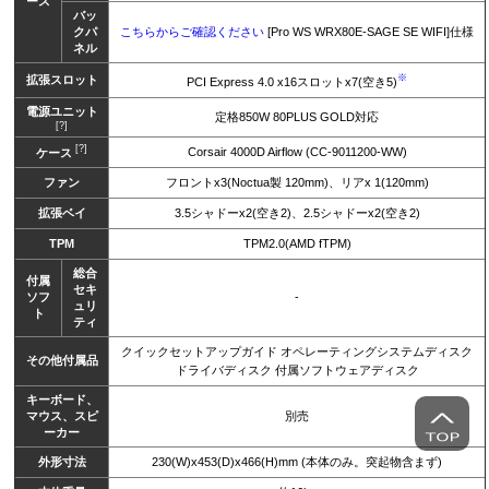
ース
バッ
クパ
こちらからご確認ください
[Pro WS WRX80E-SAGE SE WIFI]仕様
ネル
※
拡張スロット
PCI Express 4.0 x16スロットx7(空き5)
電源ユニット
定格850W 80PLUS GOLD対応
[?]
[?]
Corsair 4000D Airflow (CC-9011200-WW)
ケース
ファン
フロントx3(Noctua製 120mm)、リアx 1(120mm)
拡張ベイ
3.5シャドーx2(空き2)、2.5シャドーx2(空き2)
TPM
TPM2.0(AMD fTPM)
総合
付属
セキ
ソフ
-
ュリ
ト
ティ
クイックセットアップガイド オペレーティングシステムディスク
その他付属品
ドライバディスク 付属ソフトウェアディスク
キーボード、
マウス、スピ
別売
ーカー
外形寸法
230(W)x453(D)x466(H)mm (本体のみ。突起物含まず)