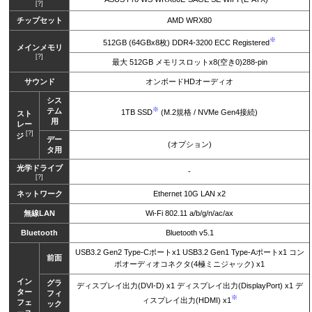
[?]
チップセット
AMD WRX80
※
512GB (64GBx8枚) DDR4-3200 ECC Registered
メインメモリ
[?]
最大 512GB メモリスロットx8(空き0)288-pin
サウンド
オンボードHDオーディオ
シス
※
テム
1TB SSD
(M.2規格 / NVMe Gen4接続)
スト
用
レー
[?]
ジ
デー
(オプション)
タ用
光学ドライブ
-
[?]
ネットワーク
Ethernet 10G LAN x2
無線LAN
Wi-Fi 802.11 a/b/g/n/ac/ax
Bluetooth
Bluetooth v5.1
USB3.2 Gen2 Type-Cポートx1 USB3.2 Gen1 Type-Aポートx1 コン
前面
ボオーディオコネクタ(4極ミニジャック) x1
イン
グラ
ディスプレイ出力(DVI-D) x1 ディスプレイ出力(DisplayPort) x1 デ
ター
フィ
※
ィスプレイ出力(HDMI) x1
フェ
ック