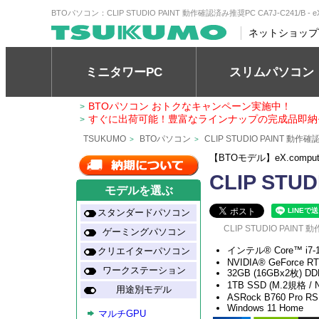
BTOパソコン：CLIP STUDIO PAINT 動作確認済み推奨PC CA7J-C241/B -
ネットショップ
ミニタワーPC
スリムパソコン
BTOパソコン おトクなキャンペーン実施中！
>
すぐに出荷可能！豊富なラインナップの完成品即納
>
TSUKUMO
BTOパソコン
CLIP STUDIO PAINT 動
>
>
【BTOモデル】eX.comp
CLIP STU
モデルを選ぶ
スタンダードパソコン
CLIP STUDIO PAINT
ゲーミングパソコン
インテル® Core™ i7
クリエイターパソコン
NVIDIA® GeForce R
ワークステーション
32GB (16GBx2枚) DD
1TB SSD (M.2規格 /
用途別モデル
ASRock B760 Pro RS
Windows 11 Home
マルチGPU