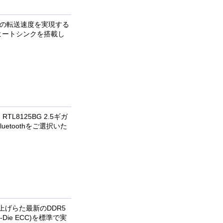
Gb/sの転送速度を実現する
用ヒートシンクを搭載し
TL8125BG 2.5ギガ
etoothをご選択いた
上げらた最新のDDR5
ie ECC)を標準で実