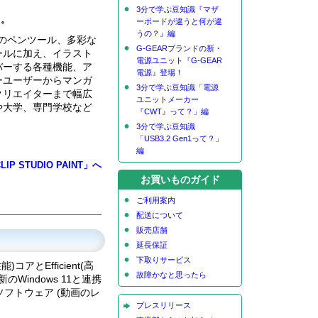
3分で学ぶ豆知識『マザ
ド。
ーボードが違うと何が違
うの？』編
ッチのペンツール、多彩な
G-GEARブランドの新・
ールに加え、イラスト
電源ユニット『G-GEAR
バーする各種機能、ア
電源』登場！
ーユーザーからマンガ
3分で学ぶ豆知識「電源
クリエイターまで幅広
ユニットメーカー
や大学、専門学校など
『CWT』って？」編
3分で学ぶ豆知識
「USB3.2 Gen1って？」
編
IP STUDIO PAINT」へ
お買いものガイド
ご利用案内
配送について
販売店舗
延長保証
下取りサービス
アとEfficient(高
故障かなと思ったら
indows 11と連携
フトウェア (動画のレ
プレスリリース