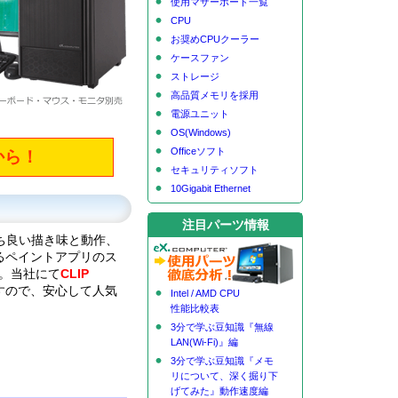
使用マザーボード一覧
CPU
お奨めCPUクーラー
ケースファン
ストレージ
高品質メモリを採用
電源ユニット
OS(Windows)
Officeソフト
から！
セキュリティソフト
10Gigabit Ethernet
注目パーツ情報
持ち良い描き味と動作、
るペイントアプリのス
す。当社にて
CLIP
すので、安心して人気
Intel / AMD CPU
性能比較表
3分で学ぶ豆知識『無線
LAN(Wi-Fi)』編
3分で学ぶ豆知識『メモ
リについて、深く掘り下
げてみた』動作速度編