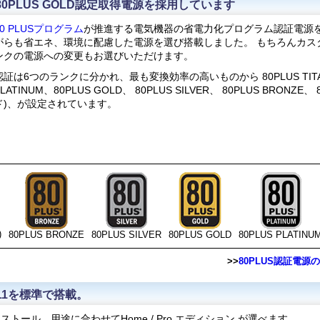
0PLUS GOLD認定取得電源を採用しています
80 PLUSプログラム
が推進する電気機器の省電力化プログラム認証電源を
がらも省エネ、環境に配慮した電源を選び搭載しました。 もちろんカス
ンクの電源への変更もお選びいただけます。
認証は6つのランクに分かれ、最も変換効率の高いものから 80PLUS TITAN
PLATINUM、80PLUS GOLD、 80PLUS SILVER、 80PLUS BRONZE
ド)、が設定されています。
)
80PLUS BRONZE
80PLUS SILVER
80PLUS GOLD
80PLUS PLATINU
>>
80PLUS認証電
s 11を標準で搭載。
準インストール。用途に合わせてHome / Pro エディション が選べます。