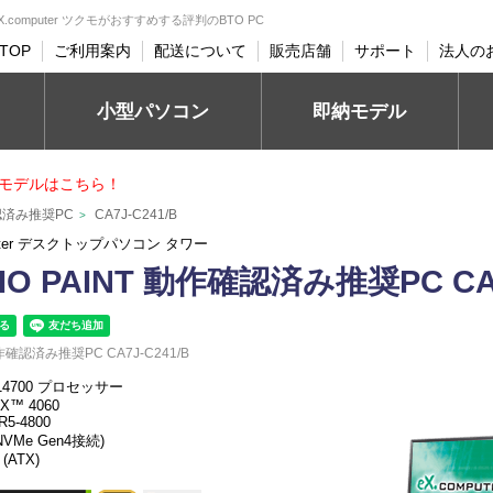
 eX.computer ツクモがおすすめする評判のBTO PC
TOP
ご利用案内
配送について
販売店舗
サポート
法人の
小型パソコン
即納モデル
モデルはこちら！
作確認済み推奨PC
CA7J-C241/B
>
uter デスクトップパソコン タワー
DIO PAINT 動作確認済み推奨PC CA7
 動作確認済み推奨PC CA7J-C241/B
-14700 プロセッサー
TX™ 4060
R5-4800
 NVMe Gen4接続)
 (ATX)