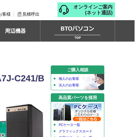
オンラインご案内
(ネット通話)
お客様
見積呼出
周辺機器
ご購入相談
J-C241/B
個人のお客様
法人のお客様
高品質パーツを採用
PCケース一覧
グラフィックスカード