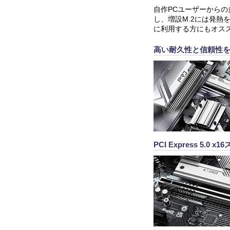
自作PCユーザーからの多
し、増設M.2には発
に利用する方にもオス
高い耐久性と信頼性
PCI Express 5.0