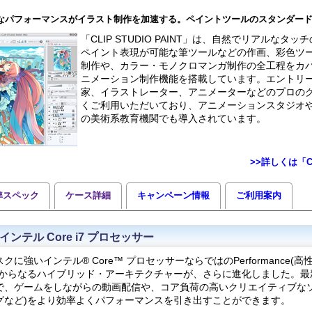
なパフォーマンスがイラスト制作を加速する。ペイントツールのスタンダー
「CLIP STUDIO PAINT」は、自然でリアルなタ
ペイント表現が可能な筆ツールなどの作画、彩色ツ
制作や、カラー・モノクロマンガ制作の全工程をカ
ニメーション制作機能を搭載しています。エントリ
家、イラストレーター、アニメーターなどのプロの
くご利用いただいており、アニメーションスタジオ
の美術系教育機関でも導入されています。
>>詳しくは「CL
準スペック
ケース詳細
キャンペーン情報
ご利用案内
インテル Core i7 プロセッサー
に強いインテル® Core™ プロセッサーならではのPerformance(高性能)コ
からなるハイブリッド・アーキテクチャーが、さらに進化しました。最新のW
で、ゲームをしながらの動画配信や、コア負荷の高いクリエイティブなソ
グなど)をより効率よくパフォーマンスを引き出すことができます。