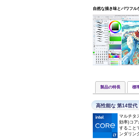
自然な描き味とパワフル
製品の特長
標
高性能な 第14世代 
マルチタスク
効率)コア
すること
ンダリン