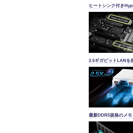
ヒートシンク付きHype
2.5ギガビットLANを
最新DDR5規格のメ