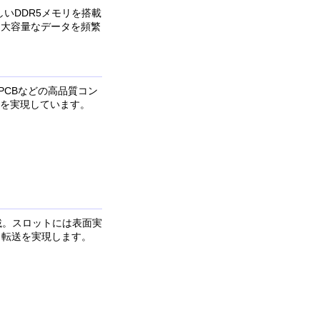
新しいDDR5メモリを搭載
る大容量なデータを頻繁
銅製PCBなどの高品質コン
を実現しています。
を搭載。スロットには表面実
タ転送を実現します。