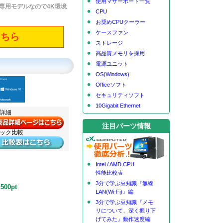
使用マザーボード一覧
た専用モデルなので4K環境
CPU
お奨めCPUクーラー
ケースファン
こちら
ストレージ
高品質メモリを採用
電源ユニット
OS(Windows)
Officeソフト
セキュリティソフト
10Gigabit Ethernet
品詳細
注目パーツ情報
ペック比較
Intel / AMD CPU
性能比較表
3分で学ぶ豆知識『無線
,500pt
LAN(Wi-Fi)』編
3分で学ぶ豆知識『メモ
リについて、深く掘り下
げてみた』動作速度編