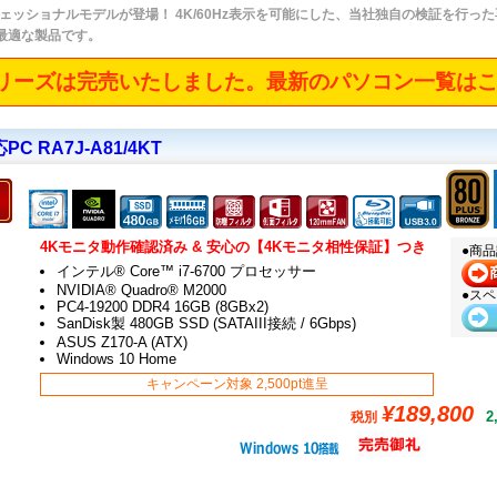
ェッショナルモデルが登場！ 4K/60Hz表示を可能にした、当社独自の検証を行っ
最適な製品です。
リーズは完売いたしました。最新のパソコン一覧は
C RA7J-A81/4KT
4Kモニタ動作確認済み & 安心の【4Kモニタ相性保証】つき
●商
インテル® Core™ i7-6700 プロセッサー
NVIDIA® Quadro® M2000
●ス
PC4-19200 DDR4 16GB (8GBx2)
SanDisk製 480GB SSD (SATAIII接続 / 6Gbps)
ASUS Z170-A (ATX)
Windows 10 Home
キャンペーン対象 2,500pt進呈
¥189,800
2
税別