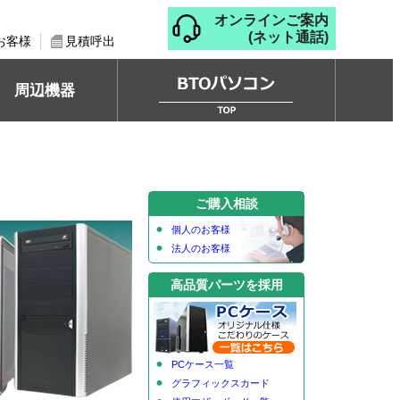
オンラインご案内
(ネット通話)
お客様
見積呼出
周辺機器
ご購入相談
個人のお客様
法人のお客様
高品質パーツを採用
PCケース一覧
グラフィックスカード