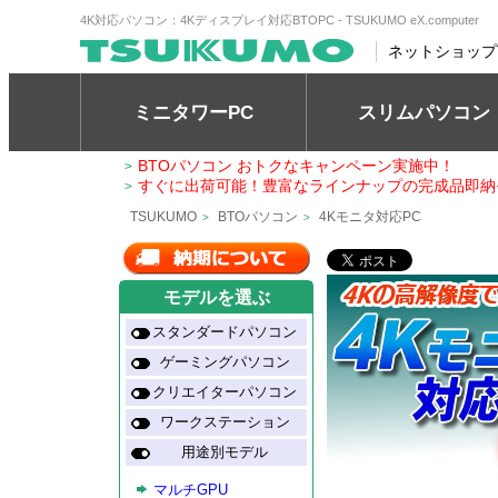
4K対応パソコン：4Kディスプレイ対応BTOPC - TSUKUMO eX.computer
ネットショップ
ミニタワーPC
スリムパソコン
BTOパソコン おトクなキャンペーン実施中！
>
すぐに出荷可能！豊富なラインナップの完成品即納
>
TSUKUMO
BTOパソコン
4Kモニタ対応PC
>
>
モデルを選ぶ
スタンダードパソコン
ゲーミングパソコン
クリエイターパソコン
ワークステーション
用途別モデル
マルチGPU