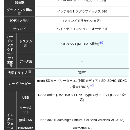
発色数
グラフィック機能
インテル® HD グラフィックス 610
[?]
ビデオメモリ
(メインメモリからシェア)
サウンド
ハイ・デフィニション・オーディオ
ハー
ドデ
システム
※2
64GB SSD (M.2 SATA接続)
ィス
用
クド
ライ
ブ /
データ用
-
SSD
[?]
[?]
(別売)
光学ドライブ
micro SDカードリーダー x1 (対応メディア：SD, SDHC, SDXC
カードリーダー
※3
/ 最大128GB)
USB3.0ポート x2 USB 3.1 Gen1 Type-Cポート x1 (USB PD対
USB
応)
イーサネ
-
ット
イン
ター
無線LAN
IEEE 802.11 ac/a/b/g/n (Intel® Dual Band Wireless-AC 3165)
フェ
ース
Bluetooth
Bluetooth® 4.2