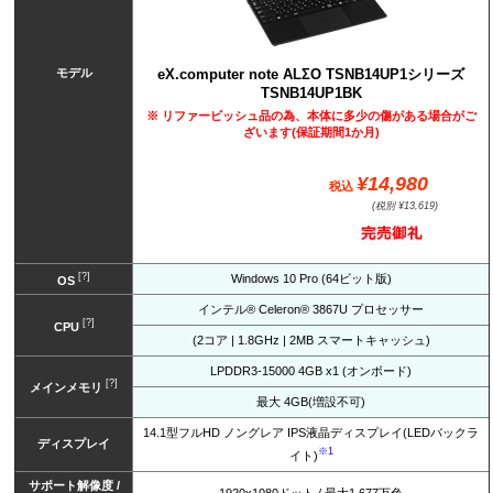
モデル
eX.computer note ALΣO TSNB14UP1シリーズ
TSNB14UP1BK
※ リファービッシュ品の為、本体に多少の傷がある場合がご
ざいます(保証期間1か月)
¥14,980
税込
(税別 ¥13,619)
[?]
Windows 10 Pro (64ビット版)
OS
インテル® Celeron® 3867U プロセッサー
[?]
CPU
(2コア | 1.8GHz | 2MB スマートキャッシュ)
LPDDR3-15000 4GB x1 (オンボード)
[?]
メインメモリ
最大 4GB(増設不可)
14.1型フルHD ノングレア IPS液晶ディスプレイ(LEDバックラ
ディスプレイ
※1
イト)
サポート解像度 /
1920x1080ドット / 最大1,677万色