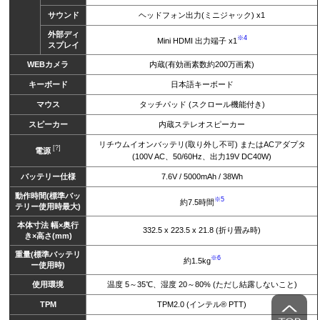
サウンド
ヘッドフォン出力(ミニジャック) x1
外部ディ
※4
Mini HDMI 出力端子 x1
スプレイ
WEBカメラ
内蔵(有効画素数約200万画素)
キーボード
日本語キーボード
マウス
タッチパッド (スクロール機能付き)
スピーカー
内蔵ステレオスピーカー
リチウムイオンバッテリ(取り外し不可) またはACアダプタ
[?]
電源
(100V AC、50/60Hz、出力19V DC40W)
バッテリー仕様
7.6V / 5000mAh / 38Wh
動作時間(標準バッ
※5
約7.5時間
テリー使用時最大)
本体寸法 幅×奥行
332.5 x 223.5 x 21.8 (折り畳み時)
き×高さ(mm)
重量(標準バッテリ
※6
約1.5kg
ー使用時)
使用環境
温度 5～35℃、湿度 20～80% (ただし結露しないこと)
TPM
TPM2.0 (インテル® PTT)