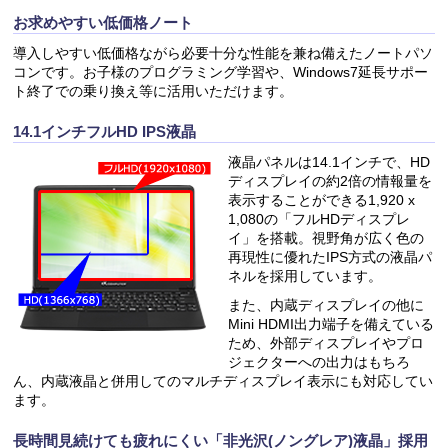
お求めやすい低価格ノート
導入しやすい低価格ながら必要十分な性能を兼ね備えたノートパソ
コンです。お子様のプログラミング学習や、Windows7延長サポー
ト終了での乗り換え等に活用いただけます。
14.1インチフルHD IPS液晶
液晶パネルは14.1インチで、HD
ディスプレイの約2倍の情報量を
表示することができる1,920 x
1,080の「フルHDディスプレ
イ」を搭載。視野角が広く色の
再現性に優れたIPS方式の液晶パ
ネルを採用しています。
また、内蔵ディスプレイの他に
Mini HDMI出力端子を備えている
ため、外部ディスプレイやプロ
ジェクターへの出力はもちろ
ん、内蔵液晶と併用してのマルチディスプレイ表示にも対応してい
ます。
長時間見続けても疲れにくい「非光沢(ノングレア)液晶」採用