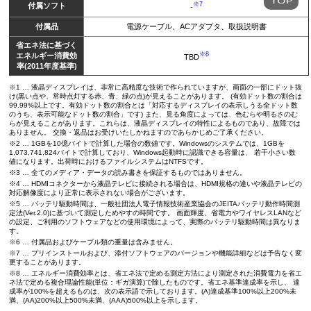
※7
付属ソフト
-
付属品
電源ケーブル、ACアダプタ、取扱説明書
省エネ法に基づく
※8
エネルギー消費効
TBD
率(2011年度基準)
※1 … 液晶ディスプレイは、非常に高精度な技術で作られていますが、画面の一部にドット抜
け(黒い点や、常時点灯する赤、青、緑の点)が見えることがあります。 (有効ドット数の割合は
99.99%以上です。有効ドット数の割合とは「対応するディスプレイの表示しうる全ドット数
のうち、表示可能なドット数の割合」です) また、見る角度によっては、色むらや明るさのむ
らが見えることがあります。これらは、液晶ディスプレイの特性によるものであり、故障では
ありません。 交換・返品はお受けいたしかねますのであらかじめご了承ください。
※2 … 1GBを10億バイトで計算した場合の数値です。Windowsのシステムでは、1GBを
1,073,741,824バイトで計算しており、Windows起動時に認識できる容量は、 若干小さい数
値になります。出荷時におけるファイルシステムはNTFSです。
※3 … 全てのメディア・データの読み書きを保証するものではありません。
※4 … HDMIコネクターから液晶テレビに接続される場合は、HDMI規格の違いや液晶テレビの
対応解像度により正常に表示されない場合がございます。
※5 … バッテリ駆動時間は、一般社団法人電子情報技術産業協会のJEITAバッテリ動作時間測
定法(Ver.2.0)に基づいて測定しためやすの時間です。 画面輝度、省電力やワイヤレスLANなど
の設定、ご利用のソフトウェアなどの使用環境によって、実際のバッテリ駆動時間は異なりま
す。
※6 … 付属品およびケーブル類の重量は含みません。
※7 … プリインストールおよび、添付ソフトウェアのバージョンや機能詳細などは予告なく変
更することがあります。
※8 … エネルギー消費効率とは、省エネ法で定める測定方法により測定された消費電力を省エ
ネ法で定める複合理論性能(単位：ギガ演算)で除したものです。省エネ基準達成率を示し、 達
成率が100%を超えるものは、次の表示語で示しております。(A)達成基準100%以上200%未
満、(AA)200%以上500%未満、(AAA)500%以上を示します。