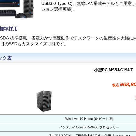
USB3.0 Type-C)、
無線LAN搭載モデルもご用意し
ション選択可能)。
を標準採用
SSDを標準搭載、省電力かつ高速動作でデスクワークの生産性を大幅に
台目のSSDもカスタマイズ可能です。
ック表
小型PC MS5J-C194/T
¥68,8
税込
Windows 10 Home (64ビット版)
インテル® Core™ i5-9400 プロセッサー
(6コア | 2.9GHz、TB時最大4.1GHz | 9MB キャッシュ)