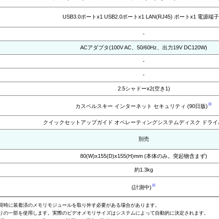
USB3.0ポートx1 USB2.0ポートx1 LAN(RJ45) ポートx1 電源端子
-
ACアダプタ(100V AC、50/60Hz、出力19V DC120W)
-
-
2.5シャドーx2(空き1)
※
カスペルスキー インターネット セキュリティ (90日版)
クイックセットアップガイド オペレーティングシステムディスク ドライ
別売
80(W)x155(D)x155(H)mm (本体のみ。突起物含まず)
約1.3kg
※
(計測中)
出荷時に装着済のメモリモジュールを取り外す必要がある場合があります。
モリの一部を使用します。実際のビデオメモリサイズはシステムによって自動的に決定されます。