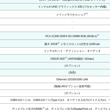
インテル® UHD グラフィックス 630 (プロセッサー内蔵)
※
メインメモリからシェア
-
-
※
PC4-21300 DDR4 SO-DIMM 8GB (8GBx1)
※
最大 32GB
メモリスロットx2(空き1)260-pin
インテル® ハイ・デフィニション・オーディオ
※
240GB SSD
(SATAIII接続 / 6Gbps)
(オプション)
(別売)
Ethernet 10/100/1000 LAN
(無線LANオプション追加可能)
(オプション)
USB3.0ポートx1、USB3.0ポート(Type-C)x1、オーディオ入出力(マイク入力x1
※
ディスプレイ出力(HDMI)
x1、ディスプレイ出力(DisplayPort) x1、ディスプレイ出