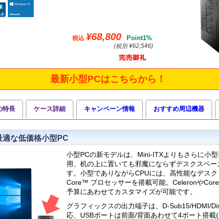
¥68,800
Point1%
税込
(税別 ¥62,546)
最新小型PCはこちらから！
の特長
ケース詳細
キャンペーン情報
おすすめ周辺機器
最適な低価格小型PC
小型PCの新モデルは、Mini-ITXよりもさらに小型な
用、机の上に置いても邪魔にならずデスクスペー
す。小型でありながらCPUには、高性能なデスク
Core™ プロセッサーを搭載可能。CeleronやCor
予算にあわせてカスタマイズが可能です。
グラフィックスの出力端子は、D-Sub15/HDMI/Dis
応、USBポートは前面/背面あわせて4ポート搭載