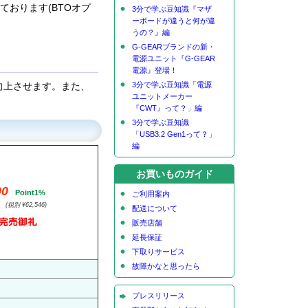
ております(BTOオプ
3分で学ぶ豆知識『マザ
ーボードが違うと何が違
うの？』編
G-GEARブランドの新・
電源ユニット『G-GEAR
電源』登場！
向上させます。また、
3分で学ぶ豆知識「電源
ユニットメーカー
『CWT』って？」編
3分で学ぶ豆知識
「USB3.2 Gen1って？」
編
お買いものガイド
00
Point1%
ご利用案内
(税別 ¥62,546)
配送について
販売店舗
延長保証
下取りサービス
故障かなと思ったら
プレスリリース