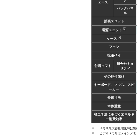
ク
ェース
バックパネ
ル
拡張スロット
[?]
電源ユニット
[?]
ケース
ファン
拡張ベイ
総合セキュ
付属ソフト
リティ
その他付属品
キーボード、マウス、スピ
ーカー
外形寸法
本体重量
省エネ法に基づくエネルギ
ー消費効率
※ … メモリ最大容量増設時は
※ … ビデオメモリはメインメ