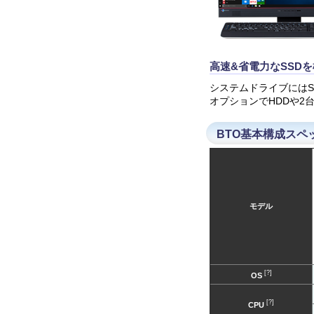
高速&省電力なSSD
システムドライブには
オプションでHDDや2
BTO基本構成スペ
モデル
[?]
OS
[?]
CPU