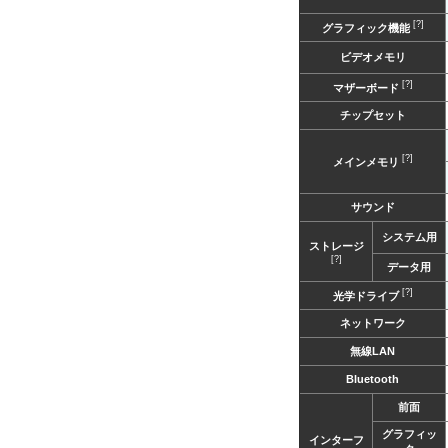
[?]
グラフィック機能
ビデオメモリ
[?]
マザーボード
チップセット
[?]
メインメモリ
サウンド
システム用
ストレージ
[?]
データ用
[?]
光学ドライブ
ネットワーク
無線LAN
Bluetooth
前面
グラフィッ
インターフ