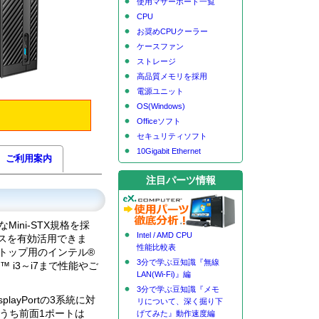
使用マザーボード一覧
CPU
お奨めCPUクーラー
ケースファン
ストレージ
高品質メモリを採用
電源ユニット
OS(Windows)
Officeソフト
セキュリティソフト
10Gigabit Ethernet
ご利用案内
注目パーツ情報
Mini-STX規格を採
Intel / AMD CPU
スを有効活用できま
性能比較表
トップ用のインテル®
3分で学ぶ豆知識『無線
e™ i3～i7まで性能やご
LAN(Wi-Fi)』編
3分で学ぶ豆知識『メモ
playPortの3系統に対
リについて、深く掘り下
(うち前面1ポートは
げてみた』動作速度編