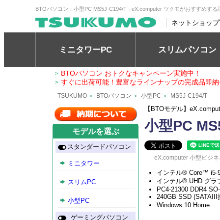
BTOパソコン：小型PC MS5J-C194/T - eX.computer ツクモがおすすめする
ネットショップ
ミニタワーPC
スリムパソコン
BTOパソコン おトクなキャンペーン実施中！
>
すぐに出荷可能！豊富なラインナップの完成品即納
>
TSUKUMO
BTOパソコン
小型PC
MS5J-C194/T
>
>
>
【BTOモデル】eX.comp
小型PC MS5
モデルを選ぶ
スタンダードパソコン
eX.computer 小型ビジネ
ミニタワー
インテル® Core™ i5
インテル® UHD グラ
スリムPC
PC4-21300 DDR4 SO
240GB SSD (SATAIII
小型PC
Windows 10 Home
ゲーミングパソコン