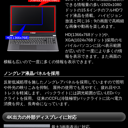
できる情報量の多い1920x1080
ドットの15.6インチのフルHDワ
イド液晶を搭載。 ハイビジョン
放送と同じ16：9の画面で高精細
な画像や動画を楽しめます。
HD(1366x768ドット)や、
XGA(1024x768ドット)採用のモ
バイルパソコンに比べ表示範囲
が広いので 一度により多くの情
報を表示できます。また画面の
横幅も広いので一度に多くの情報を表示できます。
ノングレア液晶パネルを採用
反射低減処理を施したノングレアパネルを採用していますので照明
や外光の映りこみを抑制。 屋外の使用でも見やすく、疲れ目やス
トレスを軽減します。 バックライトには調光範囲が広いLEDバッ
クライトを採用。 従来のCCFL(冷陰極管)バックライトに比べ電力
消費を抑え、長寿命になっています。
4K出力の外部ディスプレイに対応
最大3画面表示に対応。