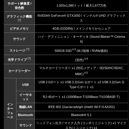
サポート解像度 /
1,920x1,080ドット / 最大1,677万色
発色数
NVIDIA® GeForce® GTX1650 / インテル® UHD グラフィック
グラフィック機能
[?]
ス
ビデオメモリ
4GB (GDDR6) / メインメモリからシェア
ハイ・デフィニション・オーディオ (Sound Blaster™ Cinema
サウンド
6)
[?]
※3
ストレージ
500GB SSD
(M.2規格 / NVMe接続)
[?]
※4
光学ドライブ
(別売)
マルチカードリーダー x1 (対応メディア：SD/SDHC/SDXC,
カードリーダー
※5
MMC)
USB 2.0ポート x1 USB 3.2(Gen 1)ポート x2 USB 3.2(Gen 2)
USB
Type-Cポート x1
イーサネ
RJ-45ポート x1 (1000Base-T/100Base-TX/10BASE-T)
ット
イン
無線LAN
IEEE 802.11ax/ac/a/b/g/n (Intel® Wi-Fi 6 AX201)
ター
フェ
Bluetooth
Bluetooth® 5.1
ース
ヘッドフォン出力 / マイク入力 (コンボミニジャック) x1 マイク
サウンド
入力(ミニジャック) x1