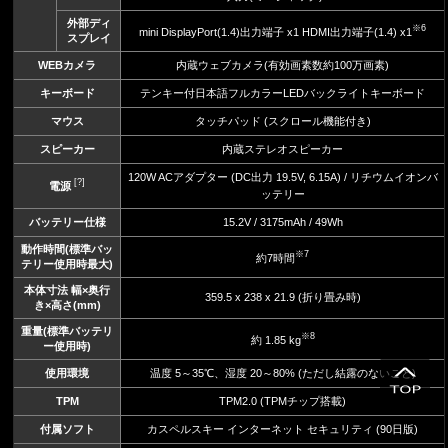
外部ディ
※6
mini DisplayPort(1.4)出力端子 x1 HDMI出力端子(1.4) x1
スプレイ
WEBカメラ
内蔵ウェブカメラ(有効画素数約100万画素)
キーボード
テンキー付日本語フルカラーLEDバックライトキーボード
マウス
タッチパッド (スクロール機能付き)
スピーカー
内蔵ステレオスピーカー
120W ACアダプター (DC出力 19.5V, 6.15A) / リチウムイオンバ
[?]
電源
ッテリー
バッテリー仕様
15.2V / 3175mAh / 49Wh
動作時間(標準バッ
※7
約7時間
テリー使用時最大)
本体寸法 幅×奥行
359.5 x 238 x 21.9 (折り畳み時)
き×高さ(mm)
重量(標準バッテリ
※8
約 1.85 kg
ー使用時)
使用環境
温度 5～35℃、湿度 20～80% (ただし結露のないこと)
TPM
TPM2.0 (TPMチップ搭載)
付属ソフト
カスペルスキー インターネット セキュリティ (90日版)