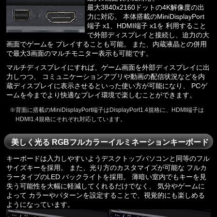
最大3840x2160ドットの4K解像度の出
力に対応。 本体搭載のMiniDisplayPort
端子 x1、HDMI端子 x1を 利用すること
で外部ディスプレイと接続し、迫力の大
画面でゲームを プレイすることも可能。 また、内蔵液晶との併用
で最大3画面のマルチモニター表示も可能です。
マルチディスプレイにすれば、ゲーム画面を外部ディスプレイに出
力しつつ、 コミュニケーションアプリや動画の配信状況などを内
蔵ディスプレイに表示させるといった使い方が可能になり、 PCゲ
ームを今までより快適なプレイ環境で楽しむことができます。
背面に搭載のMiniDisplayPort端子はDisplayPort1.4規格に、HDMI端子は
HDMI1.4規格にそれぞれ対応しています。
美しく光る RGBフルカラーイルミネーションキーボード
キーボードは入力しやすいようデスクトップパソコンと同等のフル
サイズキーを採用。 また、光り方のカスタマイズが可能な フルカ
ラータイプのLED バックライトを採用。 薄暗い室内でもキーを見
失う可能性を大幅に軽減してくれるだけでなく、 気分やゲームに
よって カラーやパターンを設定することで、視覚的にも楽しめる
ようになっています。