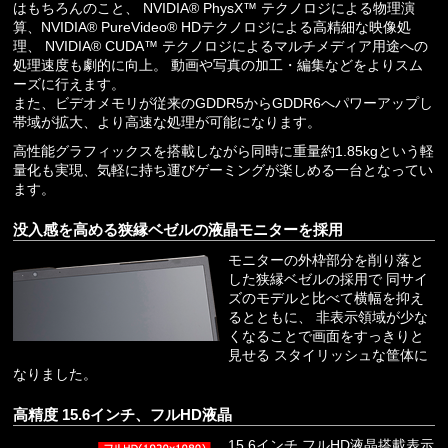
はもちろんのこと、 NVIDIA® PhysX™ テクノロジによる物理演
算、NVIDIA® PureVideo® HDテクノロジによる高精細な映像処
理、 NVIDIA® CUDA™ テクノロジによるマルチメディア用途への
処理速度も劇的に向上。 動画や写真の加工・編集などをよりスム
ーズに行えます。
また、ビデオメモリが従来のGDDR5からGDDR6へパワーアップし
帯域が拡大、より高速な処理が可能になります。
高性能グラフィックスを搭載しながら同時に重量約1.85kgという軽
量化も実現、気軽に持ち運びゲーミングが楽しめる一台となってい
ます。
没入感を高める狭縁ベゼルの液晶モニターを採用
モニターの外枠部分を削り落と
した狭縁ベゼルの採用で 同サイ
ズのモデルと比べて横幅を抑え
るとともに、 非表示領域が少な
くなることで画面をすっきりと
見せる スタイリッシュな筐体に
なりました。
高精度 15.6インチ、フルHD液晶
15.6インチ フルHD液晶搭載表示