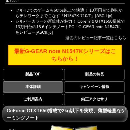
ました
フルHDでのゲームも60fps以上で快適！ 13万円台で趣味か
らテレワークまでこなす「N1547K-710/T」
[ASCII.jp]
シルバーカラーの新筐体が魅力！ Core i7＆GTX1650搭載で
13万円台の15.6インチノートPC「G-GEAR note N1547K」
をレビュー
[ASCII.jp]
過去のレビュー記事一覧はこちら
最新G-GEAR note N1547Kシリーズはこ
ちらから！
製品TOP
製品の特長
本体詳細
キャンペーン情報
ご利用案内
純正アクセサリ
GeForce GTX 1650搭載で2kg以下を実現、薄型軽量なゲ
ーミングノート