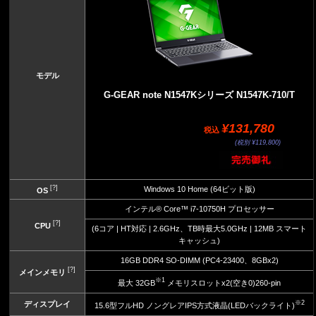
モデル
G-GEAR note N1547Kシリーズ N1547K-710/T
¥131,780
税込
(税別 ¥119,800)
[?]
Windows 10 Home (64ビット版)
OS
インテル® Core™ i7-10750H プロセッサー
[?]
CPU
(6コア | HT対応 | 2.6GHz、TB時最大5.0GHz | 12MB スマート
キャッシュ)
16GB DDR4 SO-DIMM (PC4-23400、8GBx2)
[?]
メインメモリ
※1
最大 32GB
メモリスロットx2(空き0)260-pin
※2
ディスプレイ
15.6型フルHD ノングレアIPS方式液晶(LEDバックライト)