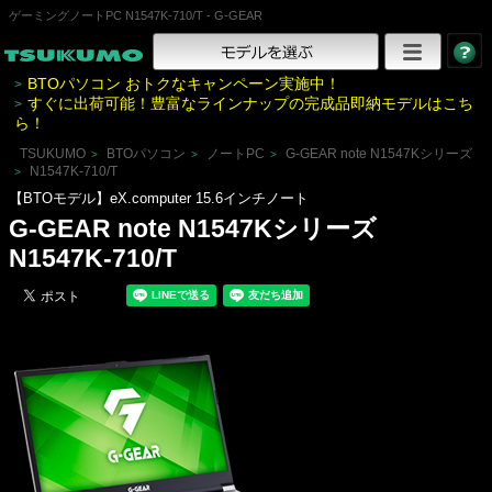
ゲーミングノートPC N1547K-710/T - G-GEAR
BTOパソコン おトクなキャンペーン実施中！
>
すぐに出荷可能！豊富なラインナップの完成品即納モデルはこち
>
ら！
TSUKUMO
BTOパソコン
ノートPC
G-GEAR note N1547Kシリーズ
>
>
>
N1547K-710/T
>
【BTOモデル】eX.computer 15.6インチノート
G-GEAR note N1547Kシリーズ
N1547K-710/T