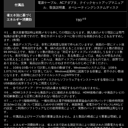
電源ケーブル、ACアダプタ、クイックセットアップマニュア
付属品
ル、取扱説明書、オペレーティングシステムディスク
省エネ法に基づく
※9
エネルギー消費効
TBD
率
※1 … 最大容量増設時は初期メモリを外しての増設になります。購入後のメモリ増設には専門
知識が必要な作業ですので、弊社サポートセンターに取り付けを依頼されることをおすすめし
ます。(有償)
※2 … 液晶ディスプレイは、非常に高精度な技術で作られていますが、画面の一部にドット抜
け(黒い点や、常時点灯する赤、青、緑の点)が見えることがあります。(有効ドット数の割合は
99.99%以上です。有効ドット数の割合とは「対応するディスプレイの表示しうる全ドット数
のうち、表示可能なドット数の割合」です)また、見る角度によっては、色むらや明るさのむ
らが見えることがあります。これらは、液晶ディスプレイの特性によるものであり、故障では
ありません。交換・返品はお受けいたしかねますのであらかじめご了承ください。
※3 … 1GBを10億バイトで計算した場合の数値です。Windowsのシステムでは、1GBを
1,073,741,824バイトで計算しており、Windows起動時に認識できる容量は、若干小さい数値
になります。出荷時におけるファイルシステムはNTFSです。
※4 … OSの再インストールやディスクからソフトウェアをインストールする場合には、別途
USB接続の光学ドライブをご用意ください。
※5 … 全てのメディア・データの読み書きを保証するものではありません。
※6 … HDMIコネクターから液晶テレビに接続される場合は、HDMI規格の違いや液晶テレビの
対応解像度により正常に表示されない場合がございます。
※7 … バッテリ駆動時間は、一般社団法人電子情報技術産業協会のJEITAバッテリ動作時間測
定法(Ver.2.0)に基づいて測定しためやすの時間です。画面輝度、省電力やワイヤレスLANなど
の設定、ご利用のソフトウェアなどの使用環境によって、実際のバッテリ駆動時間は異なりま
す。
※8 … 付属品およびケーブル類の重量は含みません。また製品の構成により重量は増減しま
す。
※9 … エネルギー消費効率とは、省エネ法で定める測定方法により測定された消費電力を省エ