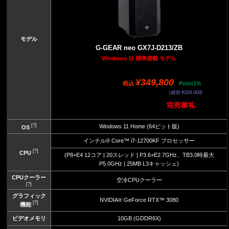
モデル
G-GEAR neo GX7J-D213/ZB
Windows 11 標準搭載 モデル
¥349,800
税込
Point1%
(税別 ¥318,000)
[?]
Windows 11 Home (64ビット版)
OS
インテル® Core™ i7-12700KF プロセッサー
[?]
CPU
(P8+E4 12コア | 20スレッド | P3.6+E2.7GHz、TB3.0時最大
P5.0GHz | 25MB L3キャッシュ)
CPUクーラー
空冷CPUクーラー
[?]
グラフィック
NVIDIA® GeForce RTX™ 3080
[?]
機能
ビデオメモリ
10GB (GDDR6X)