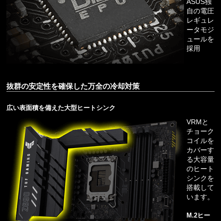
ASUS独
自の電圧
レギュレ
ータモジ
ュールを
採用
抜群の安定性を確保した万全の冷却対策
広い表面積を備えた大型ヒートシンク
VRMと
チョーク
コイルを
カバーす
る大容量
のヒート
シンクを
搭載して
います。
M.2ヒー