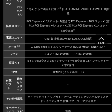
ック
ース
バッ
※
こちらからご確認ください
[TUF GAMING Z690-PLUS WIFI D4]仕
クパ
様
ネル
PCI Express x16スロットx1(空き0) PCI Express x16スロットx1(空
き1) PCI Express x4スロットx1(空き1) PCI Express x1スロット
拡張スロット
※
x2(空き2)
電源ユニット
CWT製 定格750W 80PLUS GOLD対応
[?]
[?]
G-GEAR neo ミドルタワーケース (MCM-M500P-KN5N-SJP)
ケース
ファン
フロント x2(140mm)、リア x1(140mm)
5インチx2(空き2) 3.5インチシャドーx4(空き4) 2.5インチシャドー
拡張ベイ
x2(空き2)
TPM
TPM2.0 (インテル® PTT)
総合
付属
セキ
ソフ
-
ュリ
ト
ティ
クイックセットアップガイド オペレーティングシステムディスク
その他付属品
ドライバディスク 付属ソフトウェアディスク
キーボード、
マウス、スピ
別売