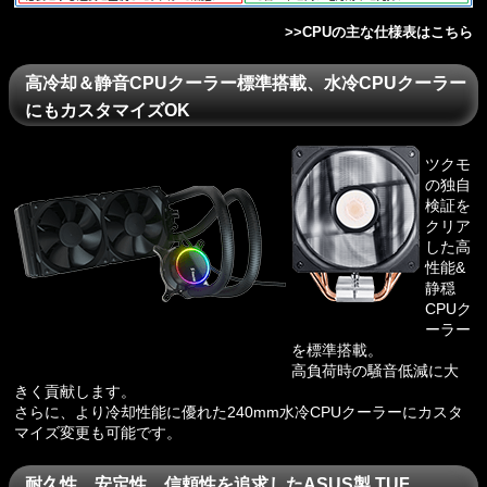
>>
CPUの主な仕様表はこちら
高冷却＆静音CPUクーラー標準搭載、水冷CPUクーラー
にもカスタマイズOK
ツクモ
の独自
検証を
クリア
した高
性能&
静穏
CPUク
ーラー
を標準搭載。
高負荷時の騒音低減に大
きく貢献します。
さらに、より冷却性能に優れた240mm水冷CPUクーラーにカスタ
マイズ変更も可能です。
耐久性、安定性、信頼性を追求したASUS製 TUF