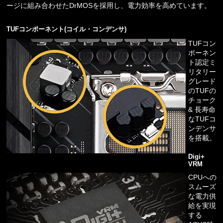
ージに組み合わせたDrMOSを採用し、電力効率を高めています。
TUFコンポーネント(コイル・コンデンサ)
TUFコン
ポーネン
ト認定ミ
リタリー
グレード
のTUFの
チョーク
& 長寿命
なTUFコ
ンデンサ
を搭載。
Digi+
VRM
CPUへの
スムーズ
な電力供
給を実現
する