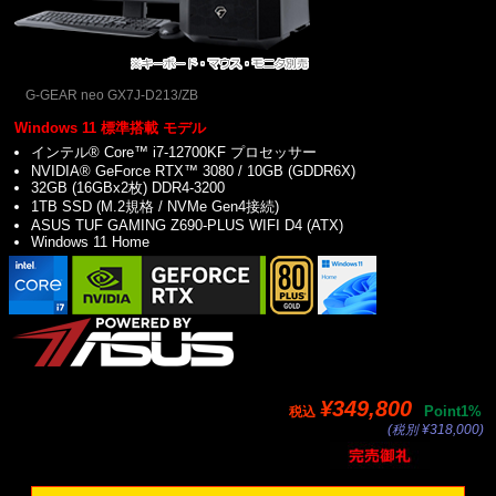
G-GEAR neo GX7J-D213/ZB
Windows 11 標準搭載 モデル
インテル® Core™ i7-12700KF プロセッサー
NVIDIA® GeForce RTX™ 3080 / 10GB (GDDR6X)
32GB (16GBx2枚) DDR4-3200
1TB SSD (M.2規格 / NVMe Gen4接続)
ASUS TUF GAMING Z690-PLUS WIFI D4 (ATX)
Windows 11 Home
¥349,800
Point1%
税込
(税別 ¥318,000)