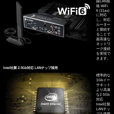
線LAN規
格 WiFi
6 (11ax)
に対応
し、対応
ルーター
と接続す
ることで
超高速な
ネットワ
ーク接続
を実現で
きます。
Intel社製 2.5Gb対応 LANチップ採用
標準的な
1Gbイー
サネット
より高速
な2.5Gb
対応
Intel社製
LANチッ
プを搭載