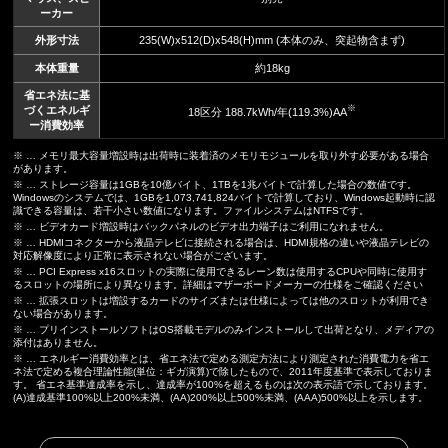
ーカー
外形寸法
235(W)x512(D)x548(H)mm (本体のみ、突起物含まず)
本体重量
約18kg
省エネ法に基
※
づくエネルギ
18区分 188.7kWh/年(119.3%)AA
ー消費効率
※ … メモリ最大容量増設時は出荷時に装着済のメモリモジュールを取り外す必要がある場合
があります。
※ … ストレージ容量は1GBを10億バイト、1TBを1兆バイトで計算した場合の数値です。
Windowsのシステムでは、1GBを1,073,741,824バイトで計算しており、Windows起動時に認
識できる容量は、若干小さい数値になります。ファイルシステムはNTFSです。
※ … ビデオカード増設時はバックパネルのビデオ出力端子はご利用になれません。
※ … HDMIコネクターから液晶テレビに接続される場合は、HDMI規格の違いや液晶テレビの
対応解像度により正常に表示されない場合がございます。
※ … PCI Express x16スロットの実際に使用できるレーン数は使用するCPUや同時に使用す
るスロットの場所により異なります。詳細はマザーボードメーカーの仕様をご確認ください
※ … 拡張スロットは増設するカードのサイズまたは仕様によっては他のスロットが利用でき
ない場合があります。
※ … プリインストールソフトはOS搭載モデルのみインストールして出荷となり、メディアの
添付はありません。
※ … エネルギー消費効率とは、省エネ法で定める測定方法により測定された消費電力を省エ
ネ法で定める複合理論性能(単位：ギガ演算)で除したもので、2011年度基準で表示しておりま
す。 省エネ基準達成率を示し、達成率が100%を超えるものは次の表示語で示しております。
(A)達成基準100%以上200%未満、(AA)200%以上500%未満、(AAA)500%以上を示します。