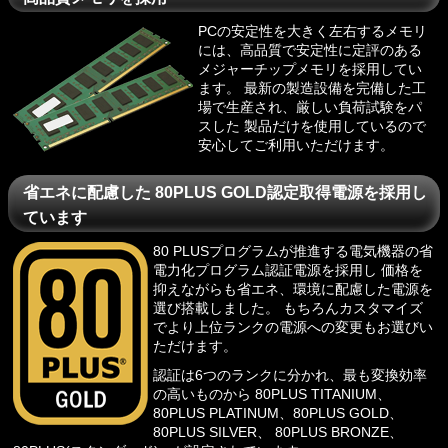
PCの安定性を大きく左右するメモリ
には、高品質で安定性に定評のある
メジャーチップメモリを採用してい
ます。 最新の製造設備を完備した工
場で生産され、厳しい負荷試験をパ
スした 製品だけを使用しているので
安心してご利用いただけます。
省エネに配慮した 80PLUS GOLD認定取得電源を採用し
ています
80 PLUSプログラム
が推進する電気機器の省
電力化プログラム認証電源を採用し 価格を
抑えながらも省エネ、環境に配慮した電源を
選び搭載しました。 もちろんカスタマイズ
でより上位ランクの電源への変更もお選びい
ただけます。
認証は6つのランクに分かれ、最も変換効率
の高いものから 80PLUS TITANIUM、
80PLUS PLATINUM、80PLUS GOLD、
80PLUS SILVER、 80PLUS BRONZE、