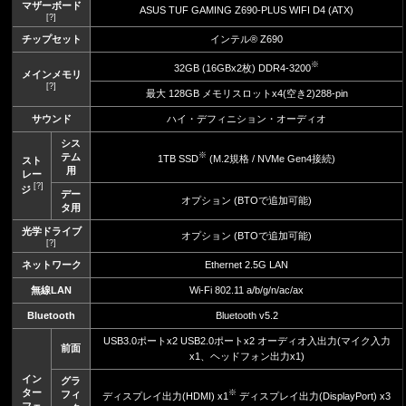
マザーボード
ASUS TUF GAMING Z690-PLUS WIFI D4 (ATX)
[?]
チップセット
インテル® Z690
※
32GB (16GBx2枚) DDR4-3200
メインメモリ
[?]
最大 128GB メモリスロットx4(空き2)288-pin
サウンド
ハイ・デフィニション・オーディオ
シス
※
テム
1TB SSD
(M.2規格 / NVMe Gen4接続)
スト
用
レー
[?]
ジ
デー
オプション (BTOで追加可能)
タ用
光学ドライブ
オプション (BTOで追加可能)
[?]
ネットワーク
Ethernet 2.5G LAN
無線LAN
Wi-Fi 802.11 a/b/g/n/ac/ax
Bluetooth
Bluetooth v5.2
USB3.0ポートx2 USB2.0ポートx2 オーディオ入出力(マイク入力
前面
x1、ヘッドフォン出力x1)
イン
グラ
ター
※
フィ
ディスプレイ出力(HDMI) x1
ディスプレイ出力(DisplayPort) x3
フェ