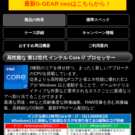
最新G-GEAR neoはこちらから！
製品の特長
標準スペック
ケース詳細
キャンペーン情報
おすすめ周辺機器
ご利用案内
高性能な 第12世代 インテル Core i7 プロセッサー
2種類のコアを併せ持つ、まったく新しいアプローチ
のCPUを搭載しています。
従来よりも高性能なPコアと省エネ性能に優れたEコ
アが Windows 11と連動することで、ゲームやクリエ
イティブな作業など要求されるタスクごとに最適なコ
アへ割り当てることができます。
最適な用途：4Kなど高解像度な映像編集、RAW現像を含む画像編
集、高精細なCG制作、最新FPSゲーム配信など