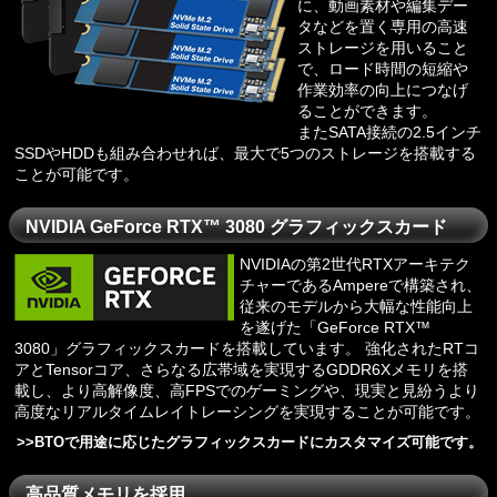
に、動画素材や編集デー
タなどを置く専用の高速
ストレージを用いること
で、ロード時間の短縮や
作業効率の向上につなげ
ることができます。
またSATA接続の2.5インチ
SSDやHDDも組み合わせれば、最大で5つのストレージを搭載する
ことが可能です。
NVIDIA GeForce RTX™ 3080 グラフィックスカード
NVIDIAの第2世代RTXアーキテク
チャーであるAmpereで構築され、
従来のモデルから大幅な性能向上
を遂げた「GeForce RTX™
3080」グラフィックスカードを搭載しています。 強化されたRTコ
アとTensorコア、さらなる広帯域を実現するGDDR6Xメモリを搭
載し、より高解像度、高FPSでのゲーミングや、現実と見紛うより
高度なリアルタイムレイトレーシングを実現することが可能です。
>>
BTOで用途に応じたグラフィックスカードにカスタマイズ可能です。
高品質メモリを採用