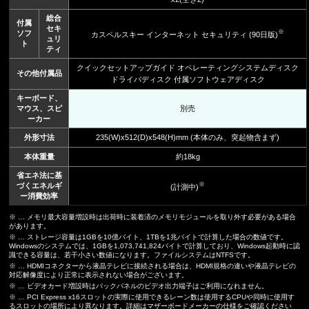
総合
付属
セキ
※
ソフ
カスペルスキー インターネット セキュリティ (90日版)
ュリ
ト
ティ
クイックセットアップガイド オペレーティングシステムディスク
その他付属品
ドライバディスク 付属ソフトウェアディスク
キーボード、
マウス、スピ
別売
ーカー
外形寸法
235(W)x512(D)x548(H)mm (本体のみ、突起物含まず)
本体重量
約18kg
省エネ法に基
※
づくエネルギ
(計測中)
ー消費効率
※ … メモリ最大容量増設時は出荷時に装着済のメモリモジュールを取り外す必要がある場合
があります。
※ … ストレージ容量は1GBを10億バイト、1TBを1兆バイトで計算した場合の数値です。
Windowsのシステムでは、1GBを1,073,741,824バイトで計算しており、Windows起動時に認
識できる容量は、若干小さい数値になります。ファイルシステムはNTFSです。
※ … HDMIコネクターから液晶テレビに接続される場合は、HDMI規格の違いや液晶テレビの
対応解像度により正常に表示されない場合がございます。
※ … ビデオカード増設時はバックパネルのビデオ出力端子はご利用になれません。
※ … PCI Express x16スロットの実際に使用できるレーン数は使用するCPUや同時に使用す
るスロットの場所により異なります。詳細はマザーボードメーカーの仕様をご確認ください