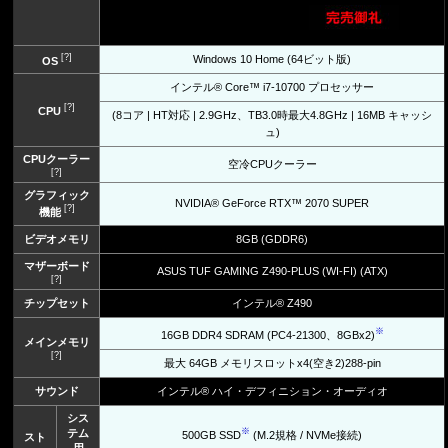
[?]
Windows 10 Home (64ビット版)
OS
インテル® Core™ i7-10700 プロセッサー
[?]
CPU
(8コア | HT対応 | 2.9GHz、TB3.0時最大4.8GHz | 16MB キャッシ
ュ)
CPUクーラー
空冷CPUクーラー
[?]
グラフィック
NVIDIA® GeForce RTX™ 2070 SUPER
[?]
機能
ビデオメモリ
8GB (GDDR6)
マザーボード
ASUS TUF GAMING Z490-PLUS (WI-FI) (ATX)
[?]
チップセット
インテル® Z490
※
16GB DDR4 SDRAM (PC4-21300、8GBx2)
メインメモリ
[?]
最大 64GB メモリスロットx4(空き2)288-pin
サウンド
インテル® ハイ・デフィニション・オーディオ
シス
※
テム
500GB SSD
(M.2規格 / NVMe接続)
スト