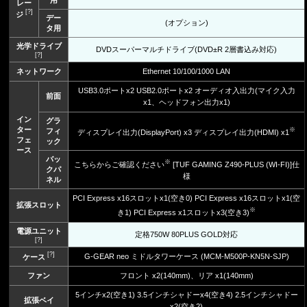
用
レー
[?]
ジ
デー
(オプション)
タ用
光学ドライブ
DVDスーパーマルチドライブ(DVD±R 2層書込み対応)
[?]
ネットワーク
Ethernet 10/100/1000 LAN
USB3.0ポートx2 USB2.0ポートx2 オーディオ入出力(マイク入力
前面
x1、ヘッドフォン出力x1)
イン
グラ
ター
※
フィ
ディスプレイ出力(DisplayPort) x3 ディスプレイ出力(HDMI) x1
フェ
ック
ース
バッ
※
こちらからご確認ください
[TUF GAMING Z490-PLUS (WI-FI)]仕
クパ
様
ネル
PCI Express x16スロットx1(空き0) PCI Express x16スロットx1(空
拡張スロット
※
き1) PCI Express x1スロットx3(空き3)
電源ユニット
定格750W 80PLUS GOLD対応
[?]
[?]
G-GEAR neo ミドルタワーケース (MCM-M500P-KN5N-SJP)
ケース
ファン
フロント x2(140mm)、リア x1(140mm)
5インチx2(空き1) 3.5インチシャドーx4(空き4) 2.5インチシャドー
拡張ベイ
x2(空き2)