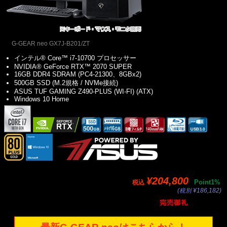
G-GEAR neo GX7J-B201/ZT
インテル® Core™ i7-10700 プロセッサー
NVIDIA® GeForce RTX™ 2070 SUPER
16GB DDR4 SDRAM (PC4-21300、8GBx2)
500GB SSD (M.2規格 / NVMe接続)
ASUS TUF GAMING Z490-PLUS (WI-FI) (ATX)
Windows 10 Home
¥204,800
Point1%
税込
(税別 ¥186,182)