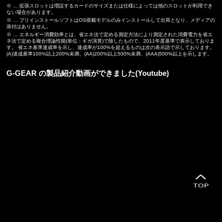
※ … 拡張スロットは増設するカードのサイズまたは仕様によっては他のスロットが利用でき
ない場合があります。
※ … プリインストールソフトはOS搭載モデルのみインストールして出荷となり、メディアの
添付はありません。
※ … エネルギー消費効率とは、省エネ法で定める測定方法により測定された消費電力を省エ
ネ法で定める複合理論性能(単位：ギガ演算)で除したもので、2011年度基準で表示しておりま
す。 省エネ基準達成率を示し、達成率が100%を超えるものは次の表示語で示しております。
(A)達成基準100%以上200%未満、(AA)200%以上500%未満、(AAA)500%以上を示します。
G-GEAR の製品紹介動画ができました(Youtube)