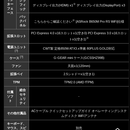
グラ
ター
※
フィ
ディスプレイ出力(HDMI) x1
ディスプレイ出力(DisplayPort) x3
フェ
ック
ース
バッ
※
クパ
こちらからご確認ください
[ASRock B650M Pro RS WiFi]仕様
ネル
PCI Express 4.0 x16スロットx1(空き0) PCI Express 3.0 x16スロッ
拡張スロット
※
トx1(空き1)
電源ユニット
CWT製 定格850W ATX3.x準拠 80PLUS GOLD対応
[?]
[?]
G-GEAR mini ケース(GCSSHZ99B)
ケース
ファン
天面x1(120mm)
拡張ベイ
2.5シャドーx1(空き1)
TPM
TPM2.0 (AMD fTPM)
総合
付属
セキ
ソフ
-
ュリ
ト
ティ
ACケーブル クイックセットアップガイド オペレーティングシステ
その他付属品
ムディスク WiFiアンテナ
キーボード、
マウス、スピ
別売