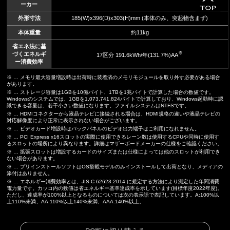
ーカー
外形寸法
185(W)x396(D)x303(H)mm (本体のみ、突起物含まず)
本体重量
約11kg
省エネ法に基
※
づくエネルギ
17区分 191.6kWh/年(131.7%)AA
ー消費効率
※ … メモリ最大容量増設時は出荷時に装着済のメモリモジュールを取り外す必要がある場合
があります。
※ … ストレージ容量は1GBを10億バイト、1TBを1兆バイトで計算した場合の数値です。
Windowsのシステムでは、1GBを1,073,741,824バイトで計算しており、Windows起動時に認
識できる容量は、若干小さい数値になります。ファイルシステムはNTFSです。
※ … HDMIコネクターから液晶テレビに接続される場合は、HDMI規格の違いや液晶テレビの
対応解像度により正常に表示されない場合がございます。
※ … ビデオカード増設時はバックパネルのビデオ出力端子はご利用になれません。
※ … PCI Express x16スロットの実際に使用できるレーン数は使用するCPUや同時に使用す
るスロットの場所により異なります。詳細はマザーボードメーカーの仕様をご確認ください。
※ … 拡張スロットは増設するカードのサイズまたは仕様によっては他のスロットが利用でき
ない場合があります。
※ … プリインストールソフトはOS搭載モデルのみインストールして出荷となり、メディアの
添付はありません。
※ … エネルギー消費効率とは、JIS C 62623:2014 に規定する方法により測定した年間消費
電力量です。カッコ内の数値は省エネルギー基準達成率を示しています(目標年度2022年度)。
ただし、達成率が100%以上となるものについては次の表示語で表記しています。A:100%以
上110%未満、AA:110%以上140%未満、AAA:140%以上。