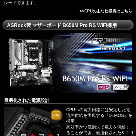
レードできます。
>>
CPUの主な仕様表はこちら
ASRock製 マザーボード B650M Pro RS WiFi採用
最適化された電源設計
CPUへの電力回路には安定した電
流の供給を実現する『Dr.MOS』を
採用。
高効率かつ低損失で電力を供給す
ることができ、最適化された8+2+1