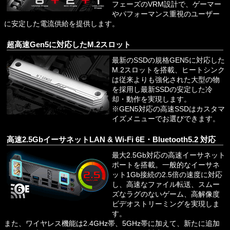
フェーズのVRM設計で、ゲーマー
やパフォーマンス重視のユーザー
に安定した電流供給を提供します。
超高速Gen5に対応したM.2スロット
最新のSSDの規格GEN5に対応した
M.2スロットを搭載、ヒートシンク
は従来よりも強化された大型の物
を採用し最新SSDの安定した冷
却・動作を実現します。
※GEN5対応の高速SSDはカスタマ
イズメニューでお選びできます。
高速2.5GbイーサネットLAN & Wi-Fi 6E・Bluetooth5.2 対応
最大2.5Gb対応の高速イーサネット
ポートを搭載。一般的なイーサネ
ット1Gb接続の2.5倍の速度に対応
し、高速なファイル転送、スムー
ズなラグのないゲーム、高解像度
ビデオストリーミングを実現しま
す。
また、ワイヤレス機能は2.4GHz帯、5GHz帯に加えて、新たに追加