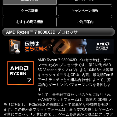
ケース詳細
キャンペーン情報
おすすめ周辺機器
ご利用案内
AMD Ryzen™ 7 9800X3D プロセッサ
AMD Ryzen 7 9800X3D プロセッサは、ゲー
マーのためのプロセッサです。第2世代 AMD
3D V-cache テクノロジにより104MBの大容量
キャッシュメモリをCPUに内蔵。最先端Zen 5
アーキテクチャとの組み合わせによって、驚
異的なゲーミングパフォーマンスを発揮しま
す。
そして、最先端プロセッサのために設計され
たAM5プラットフォームは、高速の DDR5 メ
モリに対応し、PCIe®5.0 の搭載によって驚異的な帯域幅を実現し
ます。この長寿命プラットフォームは、最も要求の厳しいゲームや
次世代プロセッサと共に進化し、ゲームを迅速かつ簡単にアップグ