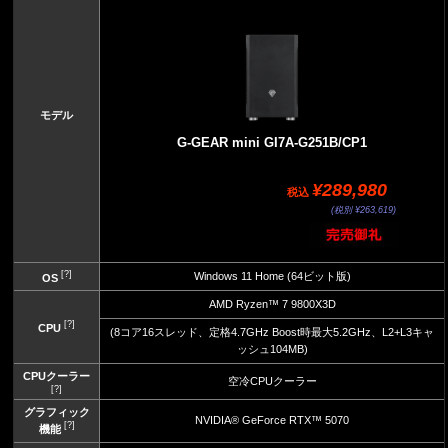
モデル
G-GEAR mini GI7A-G251B/CP1
¥289,980
税込
(税別 ¥263,619)
[?]
Windows 11 Home (64ビット版)
OS
AMD Ryzen™ 7 9800X3D
[?]
CPU
(8コア16スレッド、定格4.7GHz Boost時最大5.2GHz、L2+L3キャ
ッシュ104MB)
CPUクーラー
空冷CPUクーラー
[?]
グラフィック
NVIDIA® GeForce RTX™ 5070
[?]
機能