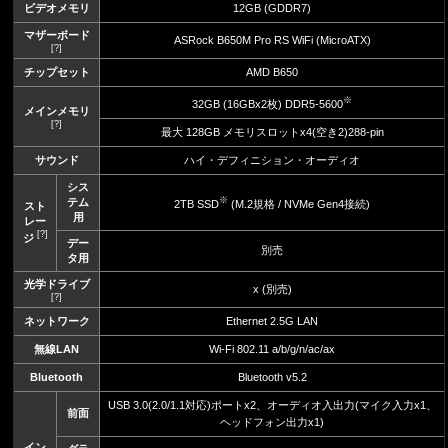
ビデオメモリ
12GB (GDDR7)
マザーボード
ASRock B650M Pro RS WiFi (MicroATX)
[?]
チップセット
AMD B650
※
32GB (16GBx2枚) DDR5-5600
メインメモリ
[?]
最大 128GB メモリスロットx4(空き2)288-pin
サウンド
ハイ・デフィニション・オーディオ
シス
※
テム
2TB SSD
(M.2規格 / NVMe Gen4接続)
スト
用
レー
[?]
ジ
デー
別売
タ用
光学ドライブ
x (別売)
[?]
ネットワーク
Ethernet 2.5G LAN
無線LAN
Wi-Fi 802.11 a/b/g/n/ac/ax
Bluetooth
Bluetooth v5.2
USB 3.0(2.0/1.1対応)ポートx2、オーディオ入出力(マイク入力x1、
前面
ヘッドフォン出力x1)
イン