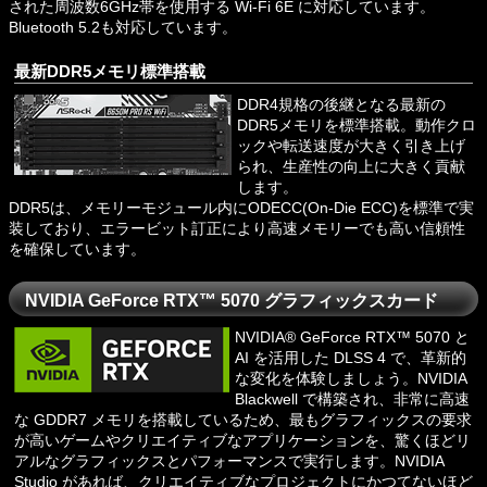
された周波数6GHz帯を使用する Wi-Fi 6E に対応しています。
Bluetooth 5.2も対応しています。
最新DDR5メモリ標準搭載
DDR4規格の後継となる最新の
DDR5メモリを標準搭載。動作クロ
ックや転送速度が大きく引き上げ
られ、生産性の向上に大きく貢献
します。
DDR5は、メモリーモジュール内にODECC(On-Die ECC)を標準で実
装しており、エラービット訂正により高速メモリーでも高い信頼性
を確保しています。
NVIDIA GeForce RTX™ 5070 グラフィックスカード
NVIDIA® GeForce RTX™ 5070 と
AI を活用した DLSS 4 で、革新的
な変化を体験しましょう。NVIDIA
Blackwell で構築され、非常に高速
な GDDR7 メモリを搭載しているため、最もグラフィックスの要求
が高いゲームやクリエイティブなアプリケーションを、驚くほどリ
アルなグラフィックスとパフォーマンスで実行します。NVIDIA
Studio があれば、クリエイティブなプロジェクトにかつてないほど