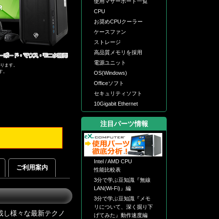
使用マザーボード一覧
CPU
お奨めCPUクーラー
ケースファン
ストレージ
高品質メモリを採用
電源ユニット
なります。
す。
OS(Windows)
Officeソフト
セキュリティソフト
10Gigabit Ethernet
注目パーツ情報
Intel / AMD CPU
ご利用案内
性能比較表
3分で学ぶ豆知識『無線
LAN(Wi-Fi)』編
3分で学ぶ豆知識『メモ
リについて、深く掘り下
搭載し様々な最新テクノ
げてみた』動作速度編