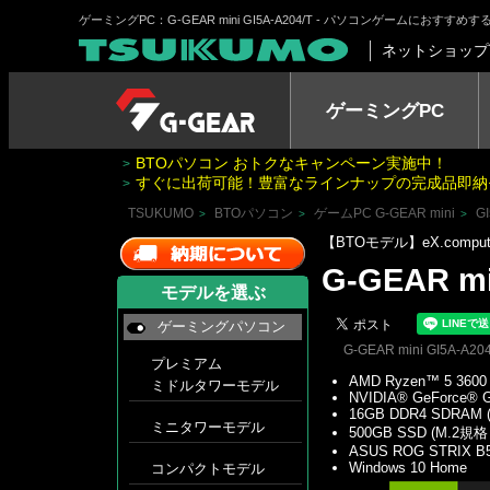
ゲーミングPC：G-GEAR mini GI5A-A204/T - パソコンゲームにおす
ネットショップ
ゲーミングPC
BTOパソコン おトクなキャンペーン実施中！
>
すぐに出荷可能！豊富なラインナップの完成品即納
>
TSUKUMO
BTOパソコン
ゲームPC G-GEAR mini
GI
>
>
>
【BTOモデル】eX.comp
G-GEAR mi
モデルを選ぶ
ゲーミングパソコン
G-GEAR mini GI5A-A204
プレミアム
AMD Ryzen™ 5 3600
ミドルタワーモデル
NVIDIA® GeForce® 
16GB DDR4 SDRAM 
ミニタワーモデル
500GB SSD (M.2規格
ASUS ROG STRIX B55
Windows 10 Home
コンパクトモデル