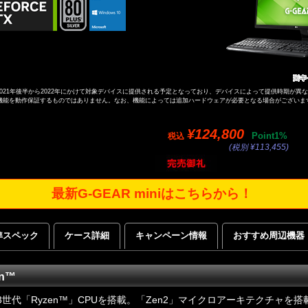
ドは、2021年後半から2022年にかけて対象デバイスに提供される予定となっており、デバイスによって提供時期が異
機能を動作保証するものではありません。なお、機能によっては追加ハードウェアが必要となる場合がございま
¥124,800
Point1%
税込
(税別 ¥113,455)
最新G-GEAR miniはこちらから！
準スペック
ケース詳細
キャンペーン情報
おすすめ周辺機器
n™
3世代「Ryzen™」CPUを搭載。「Zen2」マイクロアーキテクチャを