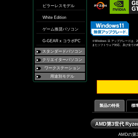
ピラーレスモデル
White Edition
ゲーム推奨パソコン
G-GEAR x コラボPC
※Windows 11 アップグレー
またソフトウェア対応、及び全ての
スタンダードパソコン
クリエイターパソコン
ワークステーション
用途別モデル
製品の特長
標
AMD第3世代 Ryze
AMDの第