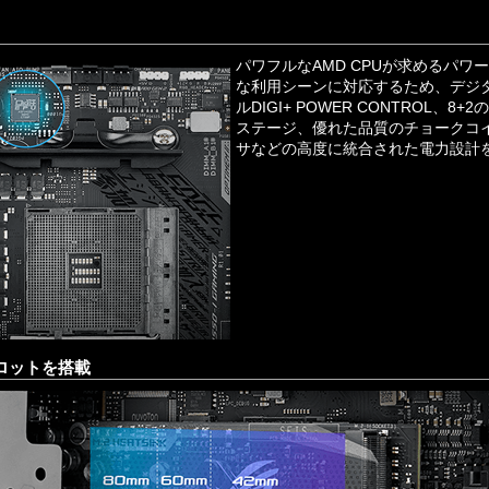
用
パワフルなAMD CPUが求めるパワ
な利用シーンに対応するため、デジ
ルDIGI+ POWER CONTROL、
ステージ、優れた品質のチョークコ
サなどの高度に統合された電力設計
2スロットを搭載