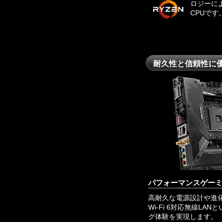
ロジーに
CPUです
耐久性と信頼性に優れた
パフォーマンスゲー
高耐久な電源設計や進化
Wi-Fi 6対応無線
グ体験を実現します。