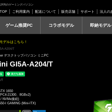
すめする評判のゲーミングパソコン
TOP
ご利用案内
配送について
販売店舗
サポート
法人の
ゲーム推奨PC
コラボモデル
即納モデル
モデルはこちら！
5A-A204/T
uter デスクトップパソコン ミニPC
ni GI5A-A204/T
/T
GTX 1650
(PC4-21300、8GBx2)
 / NVMe接続)
0-I GAMING (Mini-ITX)