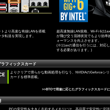
ットより高速な有線LANを搭載
超高速無線LAN規格、Wi-Fi 6(1
ータ転送を実現します。
が飛び交う混雑状況でもより効率
ォーマンスを向上させます。
(※11axの通信を行うには、対応
する必要があります。)
ce グラフィックスカード
よりクリアで滑らかな動画処理を行なう、NVIDIAのGeforce
カードを標準搭載。
>>
BTOで用途に応じたグラフィックスカード
用
PCの安定性を大きく左右するメモリには、高品質で安定性に定評