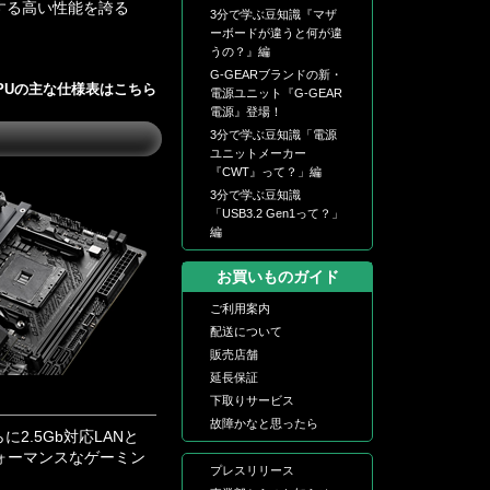
する高い性能を誇る
3分で学ぶ豆知識『マザ
ーボードが違うと何が違
うの？』編
G-GEARブランドの新・
PUの主な仕様表はこちら
電源ユニット『G-GEAR
電源』登場！
3分で学ぶ豆知識「電源
ユニットメーカー
『CWT』って？」編
3分で学ぶ豆知識
「USB3.2 Gen1って？」
編
お買いものガイド
ご利用案内
配送について
販売店舗
延長保証
下取りサービス
故障かなと思ったら
.5Gb対応LANと
フォーマンスなゲーミン
プレスリリース