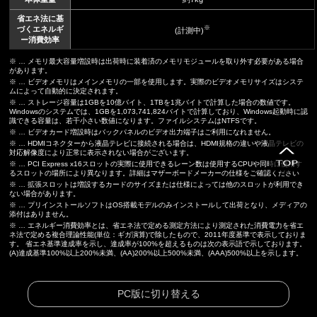
省エネ法に基
※
づくエネルギ
(計測中)
ー消費効率
※ … メモリ最大容量増設時は出荷時に装着済のメモリモジュールを取り外す必要がある場合
があります。
※ … ビデオメモリはメインメモリの一部を使用します。実際のビデオメモリサイズはシステ
ムによって自動的に決定されます。
※ … ストレージ容量は1GBを10億バイト、1TBを1兆バイトで計算した場合の数値です。
Windowsのシステムでは、1GBを1,073,741,824バイトで計算しており、Windows起動時に認
識できる容量は、若干小さい数値になります。ファイルシステムはNTFSです。
※ … ビデオカード増設時はバックパネルのビデオ出力端子はご利用になれません。
※ … HDMIコネクターから液晶テレビに接続される場合は、HDMI規格の違いや液晶テレビの
対応解像度により正常に表示されない場合がございます。
※ … PCI Express x16スロットの実際に使用できるレーン数は使用するCPUや同時に使用す
るスロットの場所により異なります。詳細はマザーボードメーカーの仕様をご確認ください
※ … 拡張スロットは増設するカードのサイズまたは仕様によっては他のスロットが利用でき
ない場合があります。
※ … プリインストールソフトはOS搭載モデルのみインストールして出荷となり、メディアの
添付はありません。
※ … エネルギー消費効率とは、省エネ法で定める測定方法により測定された消費電力を省エ
ネ法で定める複合理論性能(単位：ギガ演算)で除したもので、2011年度基準で表示しておりま
す。 省エネ基準達成率を示し、達成率が100%を超えるものは次の表示語で示しております。
(A)達成基準100%以上200%未満、(AA)200%以上500%未満、(AAA)500%以上を示します。
PC版に切り替える