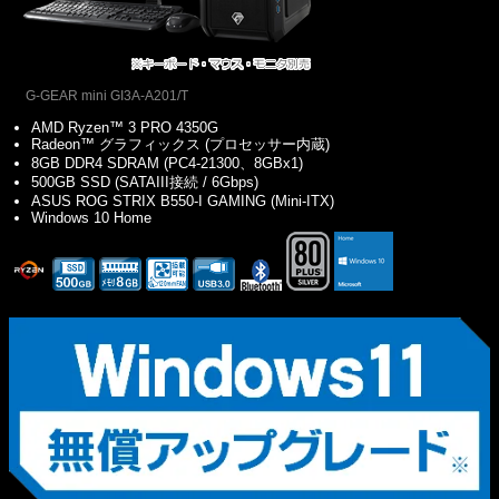
G-GEAR mini GI3A-A201/T
AMD Ryzen™ 3 PRO 4350G
Radeon™ グラフィックス (プロセッサー内蔵)
8GB DDR4 SDRAM (PC4-21300、8GBx1)
500GB SSD (SATAIII接続 / 6Gbps)
ASUS ROG STRIX B550-I GAMING (Mini-ITX)
Windows 10 Home