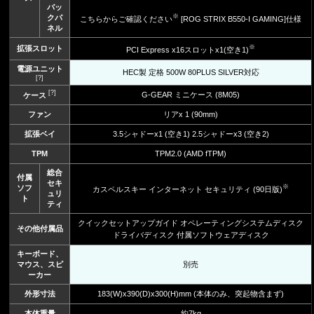
バッ
※
クパ
こちらからご確認ください
[ROG STRIX B550-I GAMING]仕様
ネル
※
拡張スロット
PCI Express x16スロットx1(空き1)
電源ユニット
HEC製 定格 500W 80PLUS SILVER対応
[?]
[?]
G-GEAR ミニケース (8M05)
ケース
ファン
リアx 1 (90mm)
拡張ベイ
3.5シャドーx1 (空き1) 2.5シャドーx3 (空き2)
TPM
TPM2.0 (AMD fTPM)
総合
付属
セキ
※
ソフ
カスペルスキー インターネット セキュリティ (90日版)
ュリ
ト
ティ
クイックセットアップガイド オペレーティングシステムディスク
その他付属品
ドライバディスク 付属ソフトウェアディスク
キーボード、
マウス、スピ
別売
ーカー
外形寸法
183(W)x390(D)x300(H)mm (本体のみ、突起物含まず)
本体重量
約7kg