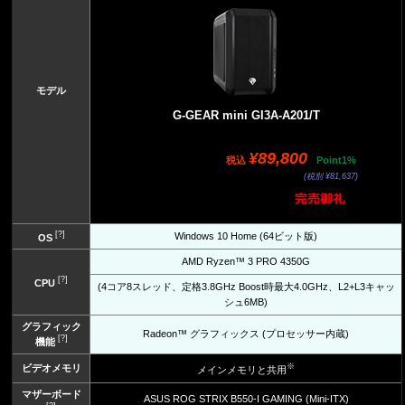
モデル
G-GEAR mini GI3A-A201/T
¥89,800
税込
Point1%
(税別 ¥81,637)
[?]
Windows 10 Home (64ビット版)
OS
AMD Ryzen™ 3 PRO 4350G
[?]
CPU
(4コア8スレッド、定格3.8GHz Boost時最大4.0GHz、L2+L3キャッ
シュ6MB)
グラフィック
Radeon™ グラフィックス (プロセッサー内蔵)
[?]
機能
※
ビデオメモリ
メインメモリと共用
マザーボード
ASUS ROG STRIX B550-I GAMING (Mini-ITX)