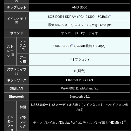
[?]
チップセット
AMD B550
※
8GB DDR4 SDRAM (PC4-21300、8GBx1)
メインメモリ
[?]
最大 64GB メモリスロットx2(空き1)288-pin
サウンド
オンボードHDオーディオ
シス
※
テム
500GB SSD
(SATAIII接続 / 6Gbps)
スト
用
レー
[?]
ジ
デー
(オプション)
タ用
光学ドライブ
x (別売)
[?]
ネットワーク
Ethernet 2.5G LAN
無線LAN
Wi-Fi 802.11 a/b/g/n/ac/ax
Bluetooth
Bluetooth v5.1
USB3.0ポートx2 オーディオ入出力(マイク入力x1、ヘッドフォン出
前面
力x1)
イン
グラ
ター
※
フィ
ディスプレイ出力(DisplayPort) x1 ディスプレイ出力(HDMI) x1
フェ
ック
ース