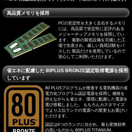
高品質メモリを採用
PCの安定性を大きく左右するメモリ
には、高品質で安定性に定評のある
メジャーチップメモリを採用してい
ます。 最新の製造設備を完備した工
場で生産され、厳しい負荷試験をパ
スした 製品だけを使用しているので
安心してご利用いただけます。
省エネに配慮した 80PLUS BRONZE認定取得電源を採用
しています
80 PLUSプログラム
が推進する電気機器の省
電力化プログラム認証電源を採用し 価格を
抑えながらも省エネ、環境に配慮した電源を
選び搭載しました。 もちろんカスタマイズ
でより上位ランクの電源への変更もお選びい
ただけます。
認証は6つのランクに分かれ、最も変換効率
の高いものから 80PLUS TITANIUM、