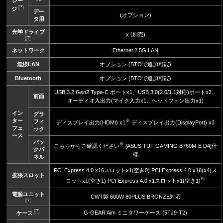
レー
[?]
ジ
デー
(オプション)
タ用
光学ドライブ
x (別売)
[?]
ネットワーク
Ethernet 2.5G LAN
無線LAN
オプション (BTOで追加可能)
Bluetooth
オプション (BTOで追加可能)
USB 3.2 Gen2 Type-C ポートx1、USB 3.0(2.0/1.1対応)ポートx2、
前面
オーディオ入出力(マイク入力x1、ヘッドフォン出力x1)
イン
グラ
ター
※
フィ
ディスプレイ出力(HDMI) x1
ディスプレイ出力(DisplayPort) x3
フェ
ック
ース
バッ
※
こちらからご確認ください
[ASUS TUF GAMING B760M-E D4]仕
クパ
様
ネル
PCI Express 4.0 x16スロットx1(空き0) PCI Express 4.0 x16(x4)ス
拡張スロット
※
ロットx1(空き1) PCI Express 4.0 x1スロットx1(空き1)
電源ユニット
CWT製 600W 80PLUS BRONZE対応
[?]
[?]
G-GEAR Aim ミニタワーケース (5TJ9-T2)
ケース