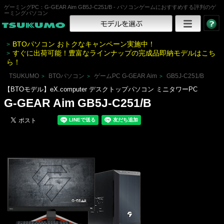
ゲーミングPC：G-GEAR Aim GB5J-C251/B - パソコンゲームにおすすめする評判のゲ
ーミングパソコン
BTOパソコン おトクなキャンペーン実施中！
>
すぐに出荷可能！豊富なラインナップの完成品即納モデルはこち
>
ら！
TSUKUMO
BTOパソコン
ゲームPC G-GEAR Aim
GB5J-C251/B
>
>
>
【BTOモデル】eX.computer デスクトップパソコン ミニタワーPC
G-GEAR Aim GB5J-C251/B