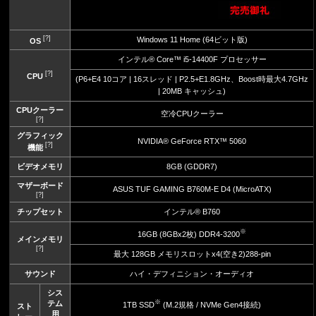
[?]
Windows 11 Home (64ビット版)
OS
インテル® Core™ i5-14400F プロセッサー
[?]
CPU
(P6+E4 10コア | 16スレッド | P2.5+E1.8GHz、Boost時最大4.7GHz
| 20MB キャッシュ)
CPUクーラー
空冷CPUクーラー
[?]
グラフィック
NVIDIA® GeForce RTX™ 5060
[?]
機能
ビデオメモリ
8GB (GDDR7)
マザーボード
ASUS TUF GAMING B760M-E D4 (MicroATX)
[?]
チップセット
インテル® B760
※
16GB (8GBx2枚) DDR4-3200
メインメモリ
[?]
最大 128GB メモリスロットx4(空き2)288-pin
サウンド
ハイ・デフィニション・オーディオ
シス
※
テム
1TB SSD
(M.2規格 / NVMe Gen4接続)
スト
用