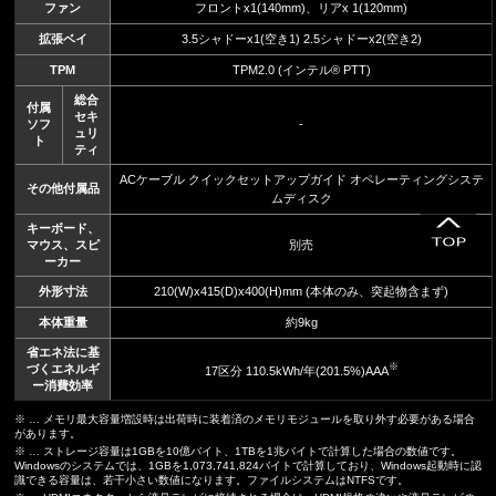
ファン
フロントx1(140mm)、リアx 1(120mm)
拡張ベイ
3.5シャドーx1(空き1) 2.5シャドーx2(空き2)
TPM
TPM2.0 (インテル® PTT)
総合
付属
セキ
ソフ
-
ュリ
ト
ティ
ACケーブル クイックセットアップガイド オペレーティングシステ
その他付属品
ムディスク
キーボード、
マウス、スピ
別売
ーカー
外形寸法
210(W)x415(D)x400(H)mm (本体のみ、突起物含まず)
本体重量
約9kg
省エネ法に基
※
づくエネルギ
17区分 110.5kWh/年(201.5%)AAA
ー消費効率
※ … メモリ最大容量増設時は出荷時に装着済のメモリモジュールを取り外す必要がある場合
があります。
※ … ストレージ容量は1GBを10億バイト、1TBを1兆バイトで計算した場合の数値です。
Windowsのシステムでは、1GBを1,073,741,824バイトで計算しており、Windows起動時に認
識できる容量は、若干小さい数値になります。ファイルシステムはNTFSです。