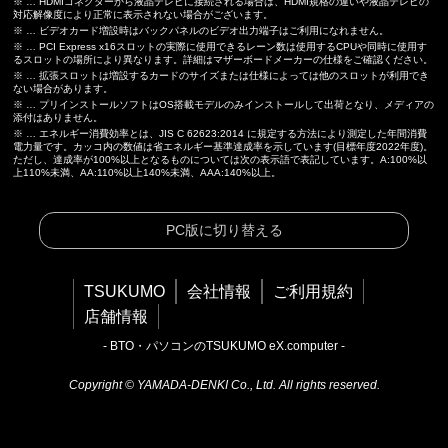
※ … HDMIコネクターから液晶テレビに接続される場合は、HDMI規格の違いや液晶テレビの
対応解像度により正常に表示されない場合がございます。
※ … ビデオカード増設時はバックパネルのビデオ出力端子はご利用になれません。
※ … PCI Express x16スロットの実際に使用できるレーン数は使用するCPUや同時に使用す
るスロットの場所により異なります。詳細はマザーボードメーカーの仕様をご確認ください。
※ … 拡張スロットは増設するカードのサイズまたは仕様によっては他のスロットが利用でき
ない場合があります。
※ … プリインストールソフトはOS搭載モデルのみインストールして出荷となり、メディアの
添付はありません。
※ … エネルギー消費効率とは、JIS C 62623:2014 に規定する方法により測定した年間消費
電力量です。カッコ内の数値は省エネルギー基準達成率を示しています(目標年度2022年度)。
ただし、達成率が100%以上となるものについては次の表示語で表記しています。A:100%以
上110%未満、AA:110%以上140%未満、AAA:140%以上。
PC版に切り替える
TSUKUMO
会社情報
ご利用規約
店舗情報
- BTO・パソコンのTSUKUMO eX.computer -
Copyright © YAMADA-DENKI Co., Ltd. All rights reserved.