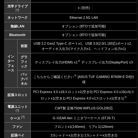
光学ドライブ
x (別売)
[?]
ネットワーク
Ethernet 2.5G LAN
無線LAN
オプション (BTOで追加可能)
Bluetooth
オプション (BTOで追加可能)
USB 3.2 Gen2 Type-C ポートx1、USB 3.0(2.0/1.1対応)ポートx2、
前面
オーディオ入出力(マイク入力x1、ヘッドフォン出力x1)
イン
グラ
ター
※
フィ
ディスプレイ出力(HDMI) x1
ディスプレイ出力(DisplayPort) x3
フェ
ック
ース
バッ
※
こちらからご確認ください
[ASUS TUF GAMING B760M-E D4]仕
クパ
様
ネル
PCI Express 4.0 x16スロットx1(空き0) PCI Express 4.0 x16(x4)ス
拡張スロット
※
ロットx1(空き1) PCI Express 4.0 x1スロットx1(空き1)
電源ユニット
CWT製 定格750W 80PLUS GOLD対応
[?]
[?]
G-GEAR Aim ミニタワーケース (5TJ9-T)
ケース
ファン
フロントx1(140mm)、リアx 1(120mm)
拡張ベイ
3.5シャドーx1(空き1) 2.5シャドーx2(空き2)