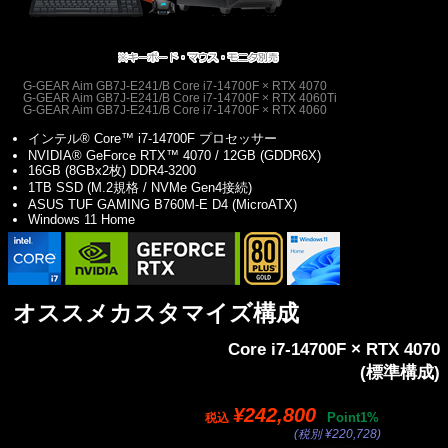
G-GEAR Aim GB7J-E241/B Core i7-14700F × RTX 4070
G-GEAR Aim GB7J-E241/B Core i7-14700F × RTX 4060Ti
G-GEAR Aim GB7J-E241/B Core i7-14700F × RTX 4060
インテル® Core™ i7-14700F プロセッサー
NVIDIA® GeForce RTX™ 4070 / 12GB (GDDR6X)
16GB (8GBx2枚) DDR4-3200
1TB SSD (M.2規格 / NVMe Gen4接続)
ASUS TUF GAMING B760M-E D4 (MicroATX)
Windows 11 Home
オススメカスタマイズ構成
Core i7-14700F × RTX 4070
(標準構成)
¥242,800
Point1%
税込
(税別 ¥220,728)