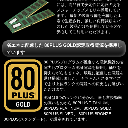
には、高品質で安定性に定評のある
メジャーチップメモリを採用してい
ます。 最新の製造設備を完備した工
場で生産され、厳しい負荷試験をパ
スした 製品だけを使用しているので
安心してご利用いただけます。
省エネに配慮した 80PLUS GOLD認定取得電源を採用し
ています
80 PLUSプログラム
が推進する電気機器の省
電力化プログラム認証電源を採用し 価格を
抑えながらも省エネ、環境に配慮した電源を
選び搭載しました。 もちろんカスタマイズ
でより上位ランクの電源への変更もお選びい
ただけます。
認証は6つのランクに分かれ、最も変換効率
の高いものから 80PLUS TITANIUM、
80PLUS PLATINUM、80PLUS GOLD、
80PLUS SILVER、 80PLUS BRONZE、
80PLUS(スタンダード)、が設定されています。