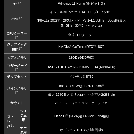
[?]
Windows 11 Home (64ビット版)
OS
インテル® Core™ i7-14700F プロセッサー
[?]
CPU
(P8+E12 20コア | 28スレッド | P2.1+E1.8GHz、Boost時最大
5.4GHz | 33MB キャッシュ)
CPUクーラー
空冷CPUクーラー
[?]
グラフィック
NVIDIA® GeForce RTX™ 4070
[?]
機能
ビデオメモリ
12GB (GDDR6X)
マザーボード
ASUS TUF GAMING B760M-E D4 (MicroATX)
[?]
チップセット
インテル® B760
※
16GB (8GBx2枚) DDR4-3200
メインメモリ
[?]
最大 128GB メモリスロットx4(空き2)288-pin
サウンド
ハイ・デフィニション・オーディオ
シス
※
テム
1TB SSD
(M.2規格 / NVMe Gen4接続)
スト
用
レー
[?]
ジ
デー
オプション (BTOで追加可能)
タ用