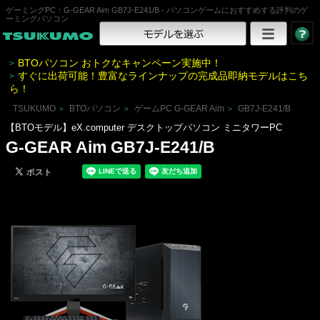
ゲーミングPC：G-GEAR Aim GB7J-E241/B - パソコンゲームにおすすめする評判のゲ
ーミングパソコン
BTOパソコン おトクなキャンペーン実施中！
>
すぐに出荷可能！豊富なラインナップの完成品即納モデルはこち
>
ら！
TSUKUMO
BTOパソコン
ゲームPC G-GEAR Aim
GB7J-E241/B
>
>
>
【BTOモデル】eX.computer デスクトップパソコン ミニタワーPC
G-GEAR Aim GB7J-E241/B