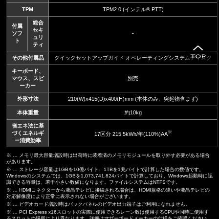
TPM
TPM2.0 (インテル® PTT)
総合
付属
セキ
ソフ
-
ュリ
ト
ティ
その他付属品
クイックセットアップガイド オペレーティングシステムディスク
キーボード、
マウス、スピ
別売
ーカー
外形寸法
210(W)x415(D)x400(H)mm (本体のみ、突起物含まず)
本体重量
約10kg
省エネ法に基
※
づくエネルギ
17区分 215.5kWh/年(110%)AA
ー消費効率
※ … メモリ最大容量増設時は出荷時に装着済のメモリモジュールを取り外す必要がある場合
があります。
※ … ストレージ容量は1GBを10億バイト、1TBを1兆バイトで計算した場合の数値です。
Windowsのシステムでは、1GBを1,073,741,824バイトで計算しており、Windows起動時に認
識できる容量は、若干小さい数値になります。ファイルシステムはNTFSです。
※ … HDMIコネクターから液晶テレビに接続される場合は、HDMI規格の違いや液晶テレビの
対応解像度により正常に表示されない場合がございます。
※ … ビデオカード増設時はバックパネルのビデオ出力端子はご利用になれません。
※ … PCI Express x16スロットの実際に使用できるレーン数は使用するCPUや同時に使用す
るスロットの場所により異なります。詳細はマザーボードメーカーの仕様をご確認ください。