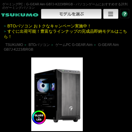
ゲーミングPC：G-GEAR Aim GB7J-K223/BRGB - パソコンゲームにおすすめする評判
のゲーミングパソコン
BTOパソコン おトクなキャンペーン実施中！
>
すぐに出荷可能！豊富なラインナップの完成品即納モデルはこち
>
ら！
TSUKUMO
BTOパソコン
ゲームPC G-GEAR Aim
G-GEAR Aim
>
>
>
GB7J-K223/BRGB