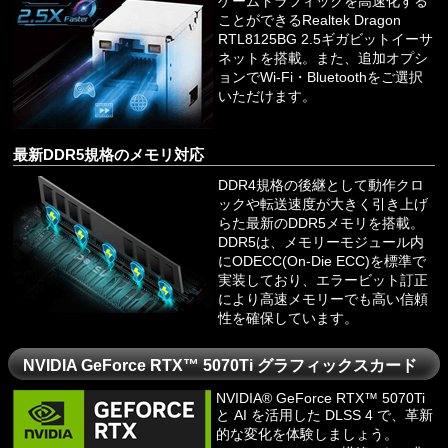
ゲームトラフィックを高速化する
ことができるRealtek Dragon
RTL8125BG 2.5ギガビットイーサ
ネットを搭載。また、追加オプシ
ョンでWi-Fi・Bluetoothをご選択
いただけます。
最新DDR5規格のメモリ対応
DDR4規格の後継として動作クロ
ックや転送速度が大きく引き上げ
らた最新のDDR5メモリを搭載。
DDR5は、メモリーモジュール内
にODECC(On-Die ECC)を標準で
実装しており、エラービット訂正
により高速メモリーでも高い信頼
性を確保しています。
NVIDIA GeForce RTX™ 5070Ti グラフィックスカード
NVIDIA® GeForce RTX™ 5070Ti
と AI を活用した DLSS 4 で、革新
的な変化を体験しましょう。