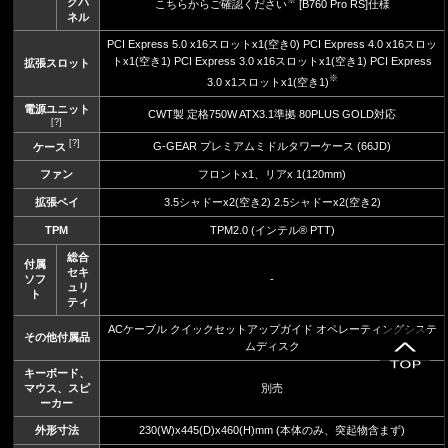
※
クパ
こちらからご確認ください
[B760 Pro RS]仕様
ネル
PCI Express 5.0 x16スロットx1(空き0) PCI Express 4.0 x16スロッ
トx1(空き1) PCI Express 3.0 x16スロットx1(空き1) PCI Express
拡張スロット
※
3.0 x1スロットx1(空き1)
電源ユニット
CWT製 定格750W ATX3.1準拠 80PLUS GOLD対応
[?]
[?]
G-GEAR プレミアムミドルタワーケース (66JD)
ケース
ファン
フロントx1、リアx 1(120mm)
拡張ベイ
3.5シャドーx2(空き2) 2.5シャドーx2(空き2)
TPM
TPM2.0 (インテル® PTT)
総合
付属
セキ
ソフ
-
ュリ
ト
ティ
ACケーブル クイックセットアップガイド オペレーティングシステ
その他付属品
ムディスク
キーボード、
マウス、スピ
別売
ーカー
外形寸法
230(W)x445(D)x460(H)mm (本体のみ、突起物含まず)