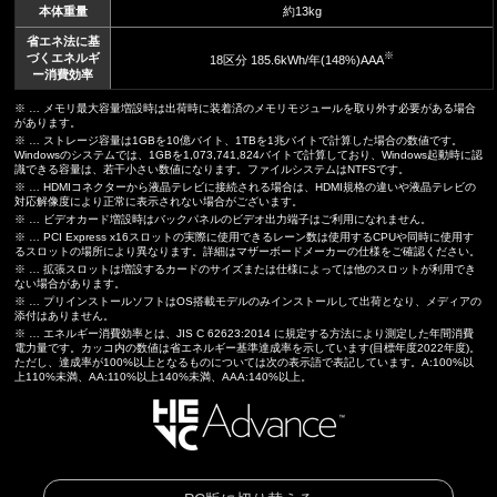
本体重量
約13kg
省エネ法に基
※
づくエネルギ
18区分 185.6kWh/年(148%)AAA
ー消費効率
※ … メモリ最大容量増設時は出荷時に装着済のメモリモジュールを取り外す必要がある場合
があります。
※ … ストレージ容量は1GBを10億バイト、1TBを1兆バイトで計算した場合の数値です。
Windowsのシステムでは、1GBを1,073,741,824バイトで計算しており、Windows起動時に認
識できる容量は、若干小さい数値になります。ファイルシステムはNTFSです。
※ … HDMIコネクターから液晶テレビに接続される場合は、HDMI規格の違いや液晶テレビの
対応解像度により正常に表示されない場合がございます。
※ … ビデオカード増設時はバックパネルのビデオ出力端子はご利用になれません。
※ … PCI Express x16スロットの実際に使用できるレーン数は使用するCPUや同時に使用す
るスロットの場所により異なります。詳細はマザーボードメーカーの仕様をご確認ください。
※ … 拡張スロットは増設するカードのサイズまたは仕様によっては他のスロットが利用でき
ない場合があります。
※ … プリインストールソフトはOS搭載モデルのみインストールして出荷となり、メディアの
添付はありません。
※ … エネルギー消費効率とは、JIS C 62623:2014 に規定する方法により測定した年間消費
電力量です。カッコ内の数値は省エネルギー基準達成率を示しています(目標年度2022年度)。
ただし、達成率が100%以上となるものについては次の表示語で表記しています。A:100%以
上110%未満、AA:110%以上140%未満、AAA:140%以上。