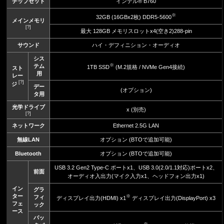
チップセット
インテル® B760
※
32GB (16GBx2枚) DDR5-5600
メインメモリ
[?]
最大 128GB メモリスロットx4(空き2)288-pin
サウンド
ハイ・デフィニション・オーディオ
シス
※
テム
1TB SSD
(M.2規格 / NVMe Gen4接続)
スト
用
レー
[?]
ジ
デー
(オプション)
タ用
光学ドライブ
x (別売)
[?]
ネットワーク
Ethernet 2.5G LAN
無線LAN
オプション (BTOで追加可能)
Bluetooth
オプション (BTOで追加可能)
USB 3.2 Gen2 Type-C ポートx1、USB 3.0(2.0/1.1対応)ポートx2、
前面
オーディオ入出力(マイク入力x1、ヘッドフォン出力x1)
イン
グラ
ター
※
フィ
ディスプレイ出力(HDMI) x1
ディスプレイ出力(DisplayPort) x3
フェ
ック
ース
バッ