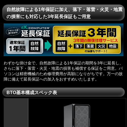
自然故障による1年保証に加え、落下・落雷・火災・地震
の損害にも対応した3年延長保証もご用意
わずかな掛け金で、自然故障による1年保証の期間を3年に延長し、
さらに落下・落雷・火災・地震の損害も補償する保証をご用意。パ
ソコンは精密機械のため修理費用が高額になりがちです。万一の故
障に備えて延長保証への加入をおすすめいたします。
BTO基本構成スペック表