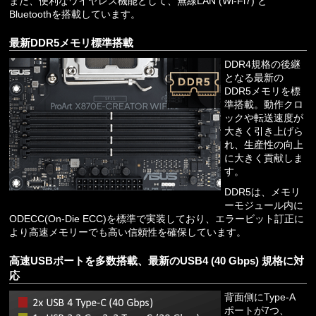
また、便利なワイヤレス機能として、無線LAN (Wi-Fi7) と
Bluetoothを搭載しています。
最新DDR5メモリ標準搭載
DDR4規格の後継
となる最新の
DDR5メモリを標
準搭載。動作クロ
ックや転送速度が
大きく引き上げら
れ、生産性の向上
に大きく貢献しま
す。
DDR5は、メモリ
ーモジュール内に
ODECC(On-Die ECC)を標準で実装しており、エラービット訂正に
より高速メモリーでも高い信頼性を確保しています。
高速USBポートを多数搭載、最新のUSB4 (40 Gbps) 規格に対
応
背面側にType-A
ポートが7つ、