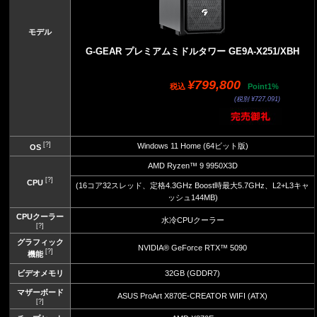
モデル
G-GEAR プレミアムミドルタワー GE9A-X251/XBH
¥799,800
税込
Point1%
(税別 ¥727,091)
[?]
Windows 11 Home (64ビット版)
OS
AMD Ryzen™ 9 9950X3D
[?]
CPU
(16コア32スレッド、定格4.3GHz Boost時最大5.7GHz、L2+L3キャ
ッシュ144MB)
CPUクーラー
水冷CPUクーラー
[?]
グラフィック
NVIDIA® GeForce RTX™ 5090
[?]
機能
ビデオメモリ
32GB (GDDR7)
マザーボード
ASUS ProArt X870E-CREATOR WIFI (ATX)
[?]