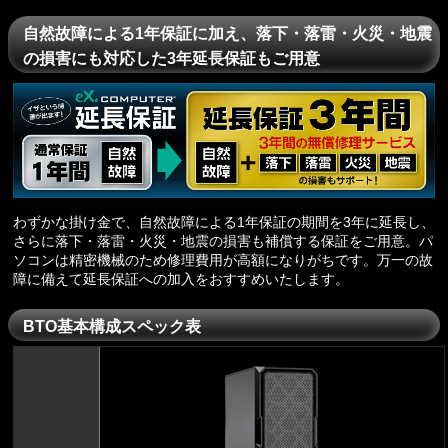
自然故障による1年保証に加え、落下・落雷・火災・地震
の損害にも対応した3年延長保証もご用意
わずかな掛け金で、自然故障による1年保証の期間を3年に延長し、
さらに落下・落雷・火災・地震の損害も補償する保証をご用意。パ
ソコンは精密機械のため修理費用が高額になりがちです。万一の故
障に備えて延長保証への加入をおすすめいたします。
BTO基本構成スペック表