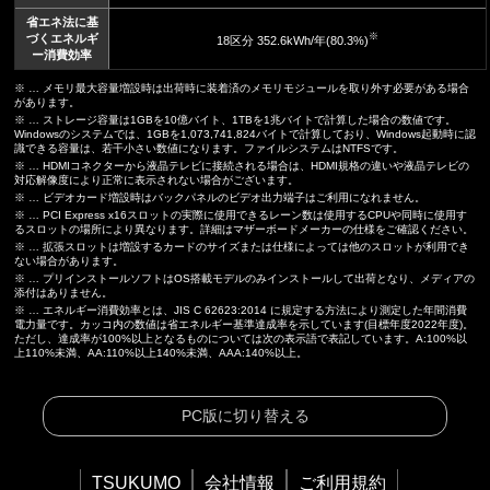
省エネ法に基
※
づくエネルギ
18区分 352.6kWh/年(80.3%)
ー消費効率
※ … メモリ最大容量増設時は出荷時に装着済のメモリモジュールを取り外す必要がある場合
があります。
※ … ストレージ容量は1GBを10億バイト、1TBを1兆バイトで計算した場合の数値です。
Windowsのシステムでは、1GBを1,073,741,824バイトで計算しており、Windows起動時に認
識できる容量は、若干小さい数値になります。ファイルシステムはNTFSです。
※ … HDMIコネクターから液晶テレビに接続される場合は、HDMI規格の違いや液晶テレビの
対応解像度により正常に表示されない場合がございます。
※ … ビデオカード増設時はバックパネルのビデオ出力端子はご利用になれません。
※ … PCI Express x16スロットの実際に使用できるレーン数は使用するCPUや同時に使用す
るスロットの場所により異なります。詳細はマザーボードメーカーの仕様をご確認ください。
※ … 拡張スロットは増設するカードのサイズまたは仕様によっては他のスロットが利用でき
ない場合があります。
※ … プリインストールソフトはOS搭載モデルのみインストールして出荷となり、メディアの
添付はありません。
※ … エネルギー消費効率とは、JIS C 62623:2014 に規定する方法により測定した年間消費
電力量です。カッコ内の数値は省エネルギー基準達成率を示しています(目標年度2022年度)。
ただし、達成率が100%以上となるものについては次の表示語で表記しています。A:100%以
上110%未満、AA:110%以上140%未満、AAA:140%以上。
PC版に切り替える
TSUKUMO
会社情報
ご利用規約