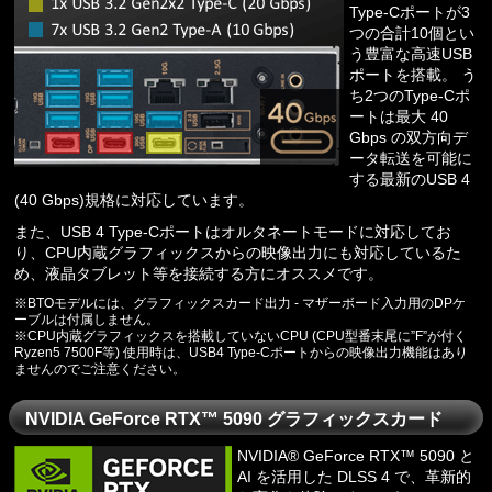
Type-Cポートが3
つの合計10個とい
う豊富な高速USB
ポートを搭載。 う
ち2つのType-Cポ
ートは最大 40
Gbps の双方向デ
ータ転送を可能に
する最新のUSB 4
(40 Gbps)規格に対応しています。
また、USB 4 Type-Cポートはオルタネートモードに対応してお
り、CPU内蔵グラフィックスからの映像出力にも対応しているた
め、液晶タブレット等を接続する方にオススメです。
※BTOモデルには、グラフィックスカード出力 - マザーボード入力用のDPケ
ーブルは付属しません。
※CPU内蔵グラフィックスを搭載していないCPU (CPU型番末尾に”F”が付く
Ryzen5 7500F等) 使用時は、USB4 Type-Cポートからの映像出力機能はあり
ませんのでご注意ください。
NVIDIA GeForce RTX™ 5090 グラフィックスカード
NVIDIA® GeForce RTX™ 5090 と
AI を活用した DLSS 4 で、革新的