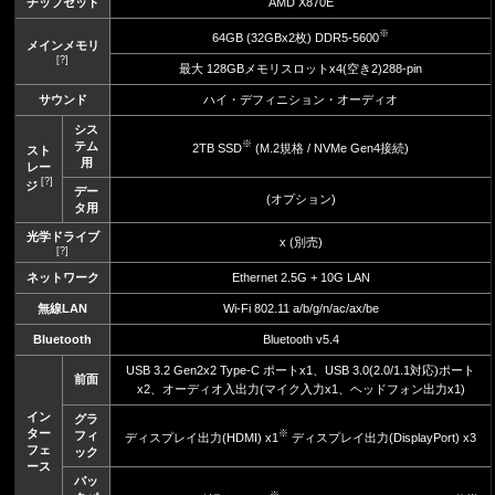
チップセット
AMD X870E
※
64GB (32GBx2枚) DDR5-5600
メインメモリ
[?]
最大 128GBメモリスロットx4(空き2)288-pin
サウンド
ハイ・デフィニション・オーディオ
シス
※
テム
2TB SSD
(M.2規格 / NVMe Gen4接続)
スト
用
レー
[?]
ジ
デー
(オプション)
タ用
光学ドライブ
x (別売)
[?]
ネットワーク
Ethernet 2.5G + 10G LAN
無線LAN
Wi-Fi 802.11 a/b/g/n/ac/ax/be
Bluetooth
Bluetooth v5.4
USB 3.2 Gen2x2 Type-C ポートx1、USB 3.0(2.0/1.1対応)ポート
前面
x2、オーディオ入出力(マイク入力x1、ヘッドフォン出力x1)
イン
グラ
ター
※
フィ
ディスプレイ出力(HDMI) x1
ディスプレイ出力(DisplayPort) x3
フェ
ック
ース
バッ