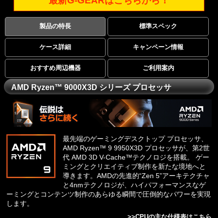
最新G-GEARはこちらから！
製品の特長
標準スペック
ケース詳細
キャンペーン情報
おすすめ周辺機器
ご利用案内
AMD Ryzen™ 9000X3D シリーズ プロセッサ
最先端のゲーミングデスクトップ プロセッサ、
AMD Ryzen™ 9 9950X3D プロセッサが、第2世
代 AMD 3D V-Cache™テクノロジを搭載。 ゲー
ミングとクリエイティブ制作を新たな境地へと
導きます。AMDの先進的“Zen 5”アーキテクチャ
と4nmテクノロジが、ハイパフォーマンスなゲ
ーミングとコンテンツ制作のあらゆる瞬間で圧倒的なパワーを実現
します。
>>
CPUの主な仕様表はこちら