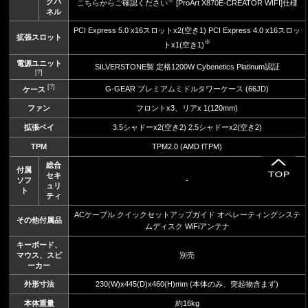
※
クパ
こちらからご確認ください
[ProArt X870E-CREATOR WIFI]仕様
ネル
PCI Express 5.0 x16スロットx2(空き1) PCI Express 4.0 x16スロッ
拡張スロット
※
トx1(空き1)
電源ユニット
SILVERSTONE製 定格1200W Cybenetics Platinum認証
[?]
[?]
G-GEAR プレミアムミドルタワーケース (66JD)
ケース
ファン
フロントx3、リアx 1(120mm)
拡張ベイ
3.5シャドーx2(空き2) 2.5シャドーx2(空き2)
TPM
TPM2.0 (AMD fTPM)
総合
付属
セキ
ソフ
-
ュリ
ト
ティ
ACケーブル クイックセットアップガイド オペレーティングシステ
その他付属品
ムディスク WiFiアンテナ
キーボード、
マウス、スピ
別売
ーカー
外形寸法
230(W)x445(D)x460(H)mm (本体のみ、突起物含まず)
本体重量
約16kg