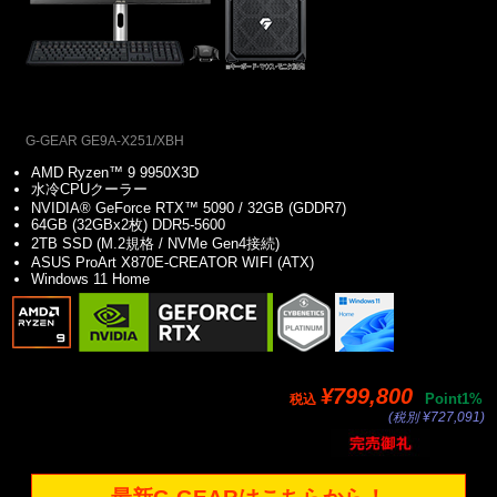
G-GEAR GE9A-X251/XBH
AMD Ryzen™ 9 9950X3D
水冷CPUクーラー
NVIDIA® GeForce RTX™ 5090 / 32GB (GDDR7)
64GB (32GBx2枚) DDR5-5600
2TB SSD (M.2規格 / NVMe Gen4接続)
ASUS ProArt X870E-CREATOR WIFI (ATX)
Windows 11 Home
¥799,800
Point1%
税込
(税別 ¥727,091)