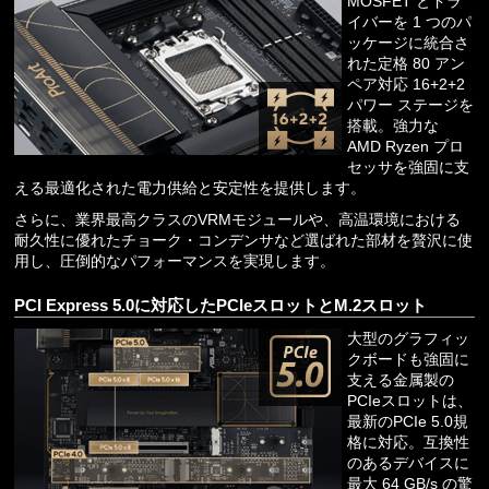
MOSFET とドラ
イバーを 1 つのパ
ッケージに統合さ
れた定格 80 アン
ペア対応 16+2+2
パワー ステージを
搭載。強力な
AMD Ryzen プロ
セッサを強固に支
える最適化された電力供給と安定性を提供します。
さらに、業界最高クラスのVRMモジュールや、高温環境における
耐久性に優れたチョーク・コンデンサなど選ばれた部材を贅沢に使
用し、圧倒的なパフォーマンスを実現します。
PCI Express 5.0に対応したPCIeスロットとM.2スロット
大型のグラフィッ
クボードも強固に
支える金属製の
PCIeスロットは、
最新のPCIe 5.0規
格に対応。互換性
のあるデバイスに
最大 64 GB/s の驚