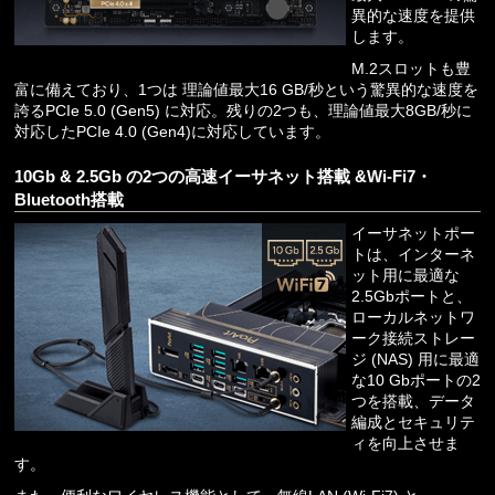
異的な速度を提供
します。
M.2スロットも豊
富に備えており、1つは 理論値最大16 GB/秒という驚異的な速度を
誇るPCIe 5.0 (Gen5) に対応。残りの2つも、理論値最大8GB/秒に
対応したPCIe 4.0 (Gen4)に対応しています。
10Gb & 2.5Gb の2つの高速イーサネット搭載 &Wi-Fi7・
Bluetooth搭載
イーサネットポー
トは、インターネ
ット用に最適な
2.5Gbポートと、
ローカルネットワ
ーク接続ストレー
ジ (NAS) 用に最適
な10 Gbポートの2
つを搭載、データ
編成とセキュリテ
ィを向上させま
す。