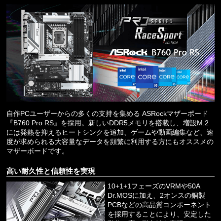
自作PCユーザーからの多くの支持を集める ASRockマザーポード
『B760 Pro RS』を採用。新しいDDR5メモリを搭載し、増設M.2
には発熱を抑えるヒートシンクを追加、ゲームや動画編集など、速
度が求められる大容量なデータを頻繁に利用する方にもオススメの
マザーボードです。
高い耐久性と信頼性を実現
10+1+1フェーズのVRMや50A
Dr.MOSに加え、2オンスの銅製
PCBなどの高品質コンポーネント
を採用することにより、安定した