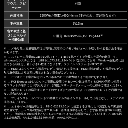
マウス、スピ
別売
ーカー
外形寸法
230(W)x445(D)x460(H)mm (本体のみ、突起物含まず)
本体重量
約12kg
省エネ法に基
※
づくエネルギ
18区分 160.8kWh/年(151.1%)AAA
ー消費効率
※ … メモリ最大容量増設時は出荷時に装着済のメモリモジュールを取り外す必要がある場合
があります。
※ … ストレージ容量は1GBを10億バイト、1TBを1兆バイトで計算した場合の数値です。
Windowsのシステムでは、1GBを1,073,741,824バイトで計算しており、Windows起動時に認
識できる容量は、若干小さい数値になります。ファイルシステムはNTFSです。
※ … HDMIコネクターから液晶テレビに接続される場合は、HDMI規格の違いや液晶テレビの
対応解像度により正常に表示されない場合がございます。
※ … ビデオカード増設時はバックパネルのビデオ出力端子はご利用になれません。
※ … PCI Express x16スロットの実際に使用できるレーン数は使用するCPUや同時に使用す
るスロットの場所により異なります。詳細はマザーボードメーカーの仕様をご確認ください。
※ … 拡張スロットは増設するカードのサイズまたは仕様によっては他のスロットが利用でき
ない場合があります。
※ … プリインストールソフトはOS搭載モデルのみインストールして出荷となり、メディアの
添付はありません。
※ … エネルギー消費効率とは、JIS C 62623:2014 に規定する方法により測定した年間消費
電力量です。カッコ内の数値は省エネルギー基準達成率を示しています(目標年度2022年度)。
ただし、達成率が100%以上となるものについては次の表示語で表記しています。A:100%以
上110%未満、AA:110%以上140%未満、AAA:140%以上。