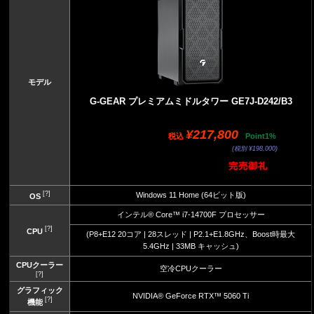
モデル
G-GEAR プレミアムミドルタワー GE7J-D242/B3
¥217,800
税込
Point1%
(税別 ¥198,000)
[?]
Windows 11 Home (64ビット版)
OS
インテル® Core™ i7-14700F プロセッサー
[?]
CPU
(P8+E12 20コア | 28スレッド | P2.1+E1.8GHz、Boost時最大
5.4GHz | 33MB キャッシュ)
CPUクーラー
空冷CPUクーラー
[?]
グラフィック
NVIDIA® GeForce RTX™ 5060 Ti
[?]
機能