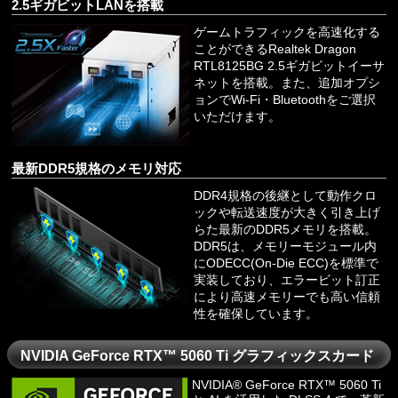
2.5ギガビットLANを搭載
ゲームトラフィックを高速化する
ことができるRealtek Dragon
RTL8125BG 2.5ギガビットイーサ
ネットを搭載。また、追加オプシ
ョンでWi-Fi・Bluetoothをご選択
いただけます。
最新DDR5規格のメモリ対応
DDR4規格の後継として動作クロ
ックや転送速度が大きく引き上げ
らた最新のDDR5メモリを搭載。
DDR5は、メモリーモジュール内
にODECC(On-Die ECC)を標準で
実装しており、エラービット訂正
により高速メモリーでも高い信頼
性を確保しています。
NVIDIA GeForce RTX™ 5060 Ti グラフィックスカード
NVIDIA® GeForce RTX™ 5060 Ti