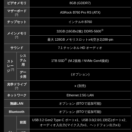
ビデオメモリ
8GB (GDDR7)
マザーボード
ASRock B760 Pro RS (ATX)
[?]
チップセット
インテル® B760
※
32GB (16GBx2枚) DDR5-5600
メインメモリ
[?]
最大 128GB メモリスロットx4(空き2)288-pin
サウンド
7.1 チャンネル HD オーディオ
シス
※
テム
1TB SSD
(M.2規格 / NVMe Gen4接続)
スト
用
レー
[?]
ジ
デー
(オプション)
タ用
光学ドライブ
x (別売)
[?]
ネットワーク
Ethernet 2.5G LAN
無線LAN
オプション (BTOで追加可能)
Bluetooth
オプション (BTOで追加可能)
USB 3.2 Gen2 Type-C ポートx1、USB 3.0(2.0/1.1対応)ポートx2、
前面
オーディオ入出力(マイク入力x1、ヘッドフォン出力x1)