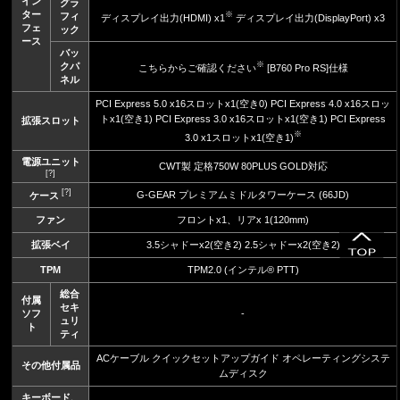
イン
グラ
ター
※
フィ
ディスプレイ出力(HDMI) x1
ディスプレイ出力(DisplayPort) x3
フェ
ック
ース
バッ
※
クパ
こちらからご確認ください
[B760 Pro RS]仕様
ネル
PCI Express 5.0 x16スロットx1(空き0) PCI Express 4.0 x16スロッ
トx1(空き1) PCI Express 3.0 x16スロットx1(空き1) PCI Express
拡張スロット
※
3.0 x1スロットx1(空き1)
電源ユニット
CWT製 定格750W 80PLUS GOLD対応
[?]
[?]
G-GEAR プレミアムミドルタワーケース (66JD)
ケース
ファン
フロントx1、リアx 1(120mm)
拡張ベイ
3.5シャドーx2(空き2) 2.5シャドーx2(空き2)
TPM
TPM2.0 (インテル® PTT)
総合
付属
セキ
ソフ
-
ュリ
ト
ティ
ACケーブル クイックセットアップガイド オペレーティングシステ
その他付属品
ムディスク
キーボード、