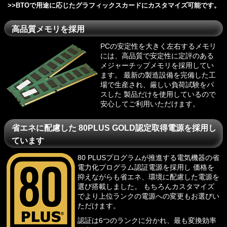
>>
BTOで用途に応じたグラフィックスカードにカスタマイズ可能です。
高品質メモリを採用
PCの安定性を大きく左右するメモリ
には、高品質で安定性に定評のある
メジャーチップメモリを採用してい
ます。 最新の製造設備を完備した工
場で生産され、厳しい負荷試験をパ
スした 製品だけを使用しているので
安心してご利用いただけます。
省エネに配慮した 80PLUS GOLD認定取得電源を採用し
ています
80 PLUSプログラム
が推進する電気機器の省
電力化プログラム認証電源を採用し 価格を
抑えながらも省エネ、環境に配慮した電源を
選び搭載しました。 もちろんカスタマイズ
でより上位ランクの電源への変更もお選びい
ただけます。
認証は6つのランクに分かれ、最も変換効率