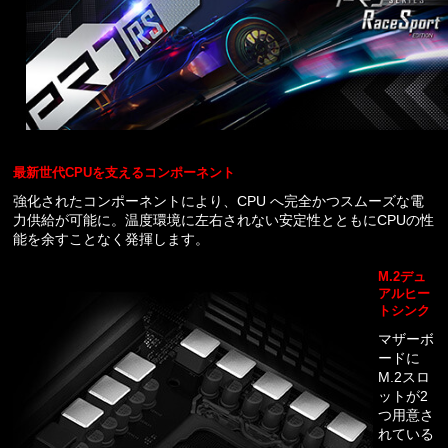
最新世代CPUを支えるコンポーネント
強化されたコンポーネントにより、CPU へ完全かつスムーズな電
力供給が可能に。温度環境に左右されない安定性とともにCPUの性
能を余すことなく発揮します。
M.2デュ
アルヒー
トシンク
マザーボ
ードに
M.2スロ
ットが2
つ用意さ
れている