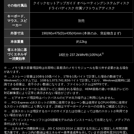
クイックセットアップガイド オペレーティングシステムディスク
その他付属品
ドライバディスク 付属ソフトウェアディスク
キーボード、
マウス、スピ
別売
ーカー
外形寸法
190(W)x475(D)x435(H)mm (本体のみ、突起物含まず)
本体重量
約12kg
省エネ法に基
※
づくエネルギ
18区分 237.2kWh/年(105%)A
ー消費効率
※ … メモリ最大容量増設時は出荷時に装着済のメモリモジュールを取り外す必要がある場合
があります。
※ … ストレージ容量は1GBを10億バイト、1TBを1兆バイトで計算した場合の数値です。
Windowsのシステムでは、1GBを1,073,741,824バイトで計算しており、Windows起動時に認
識できる容量は、若干小さい数値になります。ファイルシステムはNTFSです。
※ … HDMIコネクターから液晶テレビに接続される場合は、HDMI規格の違いや液晶テレビの
対応解像度により正常に表示されない場合がございます。
※ … ビデオカード増設時はバックパネルのビデオ出力端子はご利用になれません。
※ … PCI Express x16スロットの実際に使用できるレーン数は使用するCPUや同時に使用す
るスロットの場所により異なります。詳細はマザーボードメーカーの仕様をご確認ください。
※ … 拡張スロットは増設するカードのサイズまたは仕様によっては他のスロットが利用でき
ない場合があります。
※ … プリインストールソフトはOS搭載モデルのみインストールして出荷となり、メディアの
添付はありません。
※ … エネルギー消費効率とは、JIS C 62623:2014 に規定する方法により測定した年間消費
電力量です。カッコ内の数値は省エネルギー基準達成率を示しています(目標年度2022年度)。