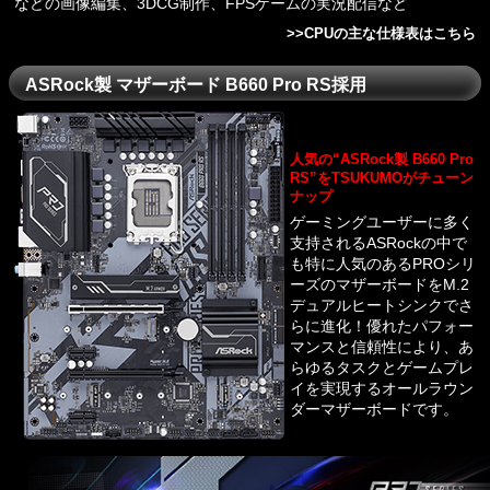
などの画像編集、3DCG制作、FPSゲームの実況配信など
>>
CPUの主な仕様表はこちら
ASRock製 マザーボード B660 Pro RS採用
人気の“ASRock製 B660 Pro
RS”をTSUKUMOがチューン
ナップ
ゲーミングユーザーに多く
支持されるASRockの中で
も特に人気のあるPROシリ
ーズのマザーボードをM.2
デュアルヒートシンクでさ
らに進化！優れたパフォー
マンスと信頼性により、あ
らゆるタスクとゲームプレ
イを実現するオールラウン
ダーマザーボードです。