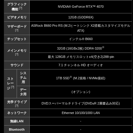
グラフィック
NVIDIA® GeForce RTX™ 4070
[?]
機能
ビデオメモリ
12GB (GDDR6X)
ASRock B660 Pro RS (M.2ヒートシンク X2搭載カスタマイズモデル
マザーボード
[?]
ATX)
チップセット
インテル® B660
※
32GB (16GBx2枚) DDR4-3200
メインメモリ
[?]
最大 128GB メモリスロットx4(空き2)288-pin
サウンド
7.1 チャンネル HD オーディオ
シス
※
テム
1TB SSD
(M.2規格 / NVMe接続)
スト
用
レー
[?]
ジ
デー
(オプション)
タ用
光学ドライブ
DVDスーパーマルチドライブ(DVD±R 2層書込み対応)
[?]
ネットワーク
Ethernet 10/100/1000 LAN
無線LAN
-
Bluetooth
-