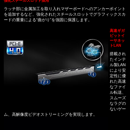
強化スチールスロット採用
ラッチ部に金属加工を取り入れマザーボードへのアンカーポイント
を追加するなど、強化されたスチールスロットでグラフィックスカ
ードの重量による“曲がり”を強固に保護します。
高速ギガ
ビットイ
ーサネッ
トLAN
搭載され
たインテ
ル製LAN
により安
定性に優
れた高速
なファイ
ル転送、
スムーズ
なラグの
ないゲー
ム、高解像度ビデオストリーミングを実現します。