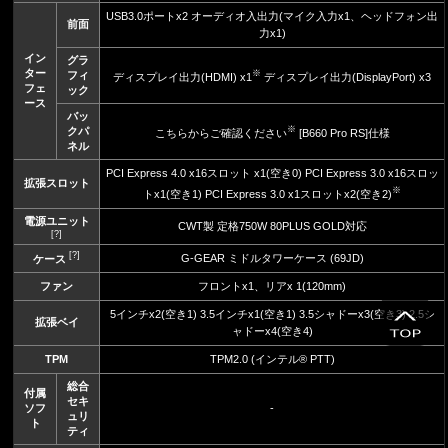
USB3.0ポートx2 オーディオ入出力(マイク入力x1、ヘッドフォン出
前面
力x1)
イン
グラ
ター
※
フィ
ディスプレイ出力(HDMI) x1
ディスプレイ出力(DisplayPort) x3
フェ
ック
ース
バッ
※
クパ
こちらからご確認ください
[B660 Pro RS]仕様
ネル
PCI Express 4.0 x16スロット x1(空き0) PCI Express 3.0 x16スロッ
拡張スロット
※
トx1(空き1) PCI Express 3.0 x1スロットx2(空き2)
電源ユニット
CWT製 定格750W 80PLUS GOLD対応
[?]
[?]
G-GEAR ミドルタワーケース (69JD)
ケース
ファン
フロントx1、リアx 1(120mm)
5インチx2(空き1) 3.5インチx1(空き1) 3.5シャドーx3(空き3) 2.5シ
拡張ベイ
ャドーx4(空き4)
TPM
TPM2.0 (インテル® PTT)
総合
付属
セキ
ソフ
-
ュリ
ト
ティ