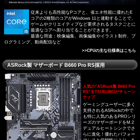
従来よりも高性能なPコアと、省エネ性能に優れたE
コアの2種類のコアがWindows 11と連動することで、
ゲームやクリエイティブなど要求されるタスクごとに
最適なコアへ割り当てることができます。
最適な用途：映像編集、画像編集やイラスト制作、プ
ログラミング、動画配信など
>>
CPUの主な仕様表はこちら
ASRock製 マザーボード B660 Pro RS採用
人気の“ASRock製 B660 Pro
RS”をTSUKUMOがチューン
ナップ
ゲーミングユーザーに多く
支持されるASRockの中で
も特に人気のあるPROシリ
ーズのマザーボードをM.2
デュアルヒートシンクでさ
らに進化！優れたパフォー