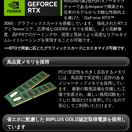
NVIDIAの第2世代RTXアーキテク
チャーであるAmpereで構築され、
従来のモデルから大幅な性能向上
を遂げた「GeForce RTX™
3060」グラフィックスカードを搭載しています。 強化されたRTコ
アとTensorコア、広帯域なGDDR6メモリを搭載し、より高解像
度、高FPSでのゲーミングや、現実と見紛うより高度なリアルタイ
ムレイトレーシングを実現することが可能です。
>>
BTOで用途に応じたグラフィックスカードにカスタマイズ可能です。
高品質メモリを採用
PCの安定性を大きく左右するメモリ
には、高品質で安定性に定評のある
メジャーチップメモリを採用してい
ます。 最新の製造設備を完備した工
場で生産され、厳しい負荷試験をパ
スした 製品だけを使用しているので
安心してご利用いただけます。
省エネに配慮した 80PLUS GOLD認定取得電源を採用し
ています