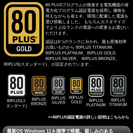
80 PLUSプログラム
が推進する電気機器の省
電力化プログラム認証電源を採用し 価格を
抑えながらも省エネ、環境に配慮した電源を
選び搭載しました。 もちろんカスタマイズ
でより上位ランクの電源への変更もお選びい
ただけます。
認証は6つのランクに分かれ、最も変換効率
の高いものから 80PLUS TITANIUM、
80PLUS PLATINUM、80PLUS GOLD、
80PLUS SILVER、 80PLUS BRONZE、
80PLUS(スタンダード)、が設定されています。
80PLUS
80PLUS
80PLUS
80PLUS
80PLUS
80PLUS(ス
GOLD
SILVER
BRONZE
TITANIUM
PLATINUM
タンダード)
>>
80PLUS認証電源の詳しい説明はこちらから
最新OS Windows 11を標準で搭載。親しみのある