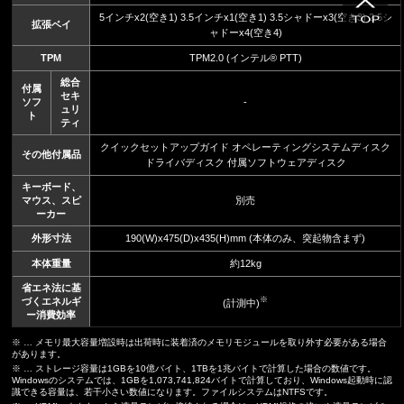
5インチx2(空き1) 3.5インチx1(空き1) 3.5シャドーx3(空き3) 2.5シ
拡張ベイ
ャドーx4(空き4)
TPM
TPM2.0 (インテル® PTT)
総合
付属
セキ
ソフ
-
ュリ
ト
ティ
クイックセットアップガイド オペレーティングシステムディスク
その他付属品
ドライバディスク 付属ソフトウェアディスク
キーボード、
マウス、スピ
別売
ーカー
外形寸法
190(W)x475(D)x435(H)mm (本体のみ、突起物含まず)
本体重量
約12kg
省エネ法に基
※
づくエネルギ
(計測中)
ー消費効率
※ … メモリ最大容量増設時は出荷時に装着済のメモリモジュールを取り外す必要がある場合
があります。
※ … ストレージ容量は1GBを10億バイト、1TBを1兆バイトで計算した場合の数値です。
Windowsのシステムでは、1GBを1,073,741,824バイトで計算しており、Windows起動時に認
識できる容量は、若干小さい数値になります。ファイルシステムはNTFSです。