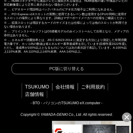
※ … HDMIコネクターから液晶テレビに接続される場合は、HDMI規格の違いや液晶テレビの
対応解像度により正常に表示されない場合がございます。
※ … ビデオカード増設時はバックパネルのビデオ出力端子はご利用になれません。
※ … PCI Express x16スロットの実際に使用できるレーン数は使用するCPUや同時に使用す
るスロットの場所により異なります。詳細はマザーボードメーカーの仕様をご確認ください
※ … 拡張スロットは増設するカードのサイズまたは仕様によっては他のスロットが利用でき
ない場合があります。
※ … プリインストールソフトはOS搭載モデルのみインストールして出荷となり、メディアの
添付はありません。
※ … エネルギー消費効率とは、JIS C 62623:2014 に規定する方法により測定した年間消費
電力量です。カッコ内の数値は省エネルギー基準達成率を示しています(目標年度2022年度)。
ただし、達成率が100%以上となるものについては次の表示語で表記しています。A:100%以
上110%未満、AA:110%以上140%未満、AAA:140%以上。
PC版に切り替える
TSUKUMO
会社情報
ご利用規約
店舗情報
- BTO・パソコンのTSUKUMO eX.computer -
Copyright © YAMADA-DENKI Co., Ltd. All rights reserved.