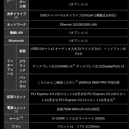
ジ
デー
(オプション)
タ用
光学ドライブ
DVDスーパーマルチドライブ(DVD±R 2層書込み対応)
[?]
ネットワーク
Ethernet 10/100/1000 LAN
無線LAN
(オプション)
Bluetooth
(オプション)
USB3.0ポートx2 オーディオ入出力(マイク入力x1、ヘッドフォン出
前面
力x1)
イン
グラ
ター
※
フィ
ディスプレイ出力(HDMI) x1
ディスプレイ出力(DisplayPort) x3
フェ
ック
ース
バッ
※
クパ
こちらからご確認ください
[ASRock B660 PRO RS]仕様
ネル
PCI Express 4.0 x16スロットx1(空き0) PCI Express 3.0 x16スロッ
拡張スロット
※
トx1(空き1) PCI Express 3.0 x1スロットx2(空き2)
電源ユニット
定格750W 80PLUS GOLD対応
[?]
[?]
G-GEAR ミドルタワーケース (69JD)
ケース
ファン
フロントx1、リアx 1(120mm)