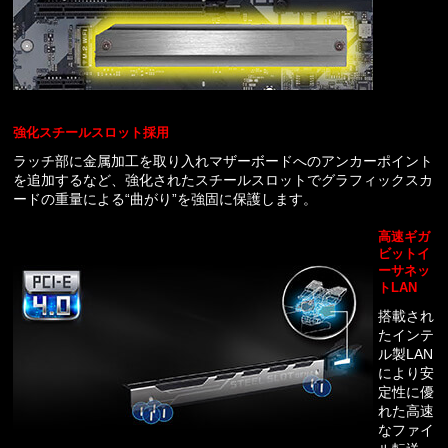
強化スチールスロット採用
ラッチ部に金属加工を取り入れマザーボードへのアンカーポイント
を追加するなど、強化されたスチールスロットでグラフィックスカ
ードの重量による“曲がり”を強固に保護します。
高速ギガ
ビットイ
ーサネッ
トLAN
搭載され
たインテ
ル製LAN
により安
定性に優
れた高速
なファイ