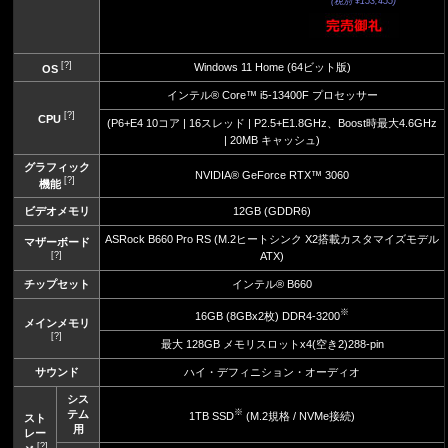
(税別 ¥153,455)
[?]
Windows 11 Home (64ビット版)
OS
インテル® Core™ i5-13400F プロセッサー
[?]
CPU
(P6+E4 10コア | 16スレッド | P2.5+E1.8GHz、Boost時最大4.6GHz
| 20MB キャッシュ)
グラフィック
NVIDIA® GeForce RTX™ 3060
[?]
機能
ビデオメモリ
12GB (GDDR6)
ASRock B660 Pro RS (M.2ヒートシンク X2搭載カスタマイズモデル
マザーボード
[?]
ATX)
チップセット
インテル® B660
※
16GB (8GBx2枚) DDR4-3200
メインメモリ
[?]
最大 128GB メモリスロットx4(空き2)288-pin
サウンド
ハイ・デフィニション・オーディオ
シス
※
テム
1TB SSD
(M.2規格 / NVMe接続)
スト
用
レー
[?]