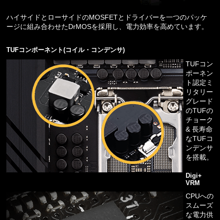
ハイサイドとローサイドのMOSFETとドライバーを一つのパッケ
ージに組み合わせたDrMOSを採用し、電力効率を高めています。
TUFコンポーネント(コイル・コンデンサ)
TUFコン
ポーネン
ト認定ミ
リタリー
グレード
のTUFの
チョーク
& 長寿命
なTUFコ
ンデンサ
を搭載。
Digi+
VRM
CPUへの
スムーズ
な電力供