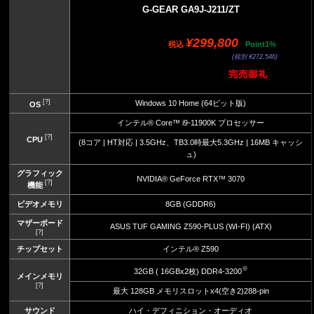
G-GEAR GA9J-J211/ZT
¥299,800
税込
Point1%
(税別 ¥272,546)
[?]
Windows 10 Home (64ビット版)
OS
インテル® Core™ i9-11900K プロセッサー
[?]
CPU
(8コア | HT対応 | 3.5GHz、TB3.0時最大5.3GHz | 16MB キャッシ
ュ)
グラフィック
NVIDIA® GeForce RTX™ 3070
[?]
機能
ビデオメモリ
8GB (GDDR6)
マザーボード
ASUS TUF GAMING Z590-PLUS (WI-FI) (ATX)
[?]
チップセット
インテル® Z590
※
32GB ( 16GBx2枚) DDR4-3200
メインメモリ
[?]
最大 128GB メモリスロットx4(空き2)288-pin
サウンド
ハイ・デフィニション・オーディオ