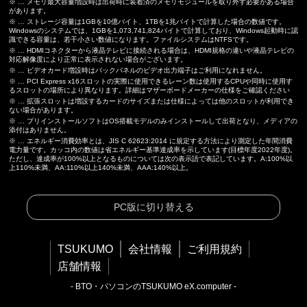
※ … メモリ最大容量増設時は出荷時に装着済のメモリモジュールを取り外す必要がある場合
があります。
※ … ストレージ容量は1GBを10億バイト、1TBを1兆バイトで計算した場合の数値です。
Windowsのシステムでは、1GBを1,073,741,824バイトで計算しており、Windows起動時に認
識できる容量は、若干小さい数値になります。ファイルシステムはNTFSです。
※ … HDMIコネクターから液晶テレビに接続される場合は、HDMI規格の違いや液晶テレビの
対応解像度により正常に表示されない場合がございます。
※ … ビデオカード増設時はバックパネルのビデオ出力端子はご利用になれません。
※ … PCI Express x16スロットの実際に使用できるレーン数は使用するCPUや同時に使用す
るスロットの場所により異なります。詳細はマザーボードメーカーの仕様をご確認ください
※ … 拡張スロットは増設するカードのサイズまたは仕様によっては他のスロットが利用でき
ない場合があります。
※ … プリインストールソフトはOS搭載モデルのみインストールして出荷となり、メディアの
添付はありません。
※ … エネルギー消費効率とは、JIS C 62623:2014 に規定する方法により測定した年間消費
電力量です。カッコ内の数値は省エネルギー基準達成率を示しています(目標年度2022年度)。
ただし、達成率が100%以上となるものについては次の表示語で表記しています。A:100%以
上110%未満、AA:110%以上140%未満、AAA:140%以上。
PC版に切り替える
TSUKUMO
会社情報
ご利用規約
店舗情報
- BTO・パソコンのTSUKUMO eX.computer -