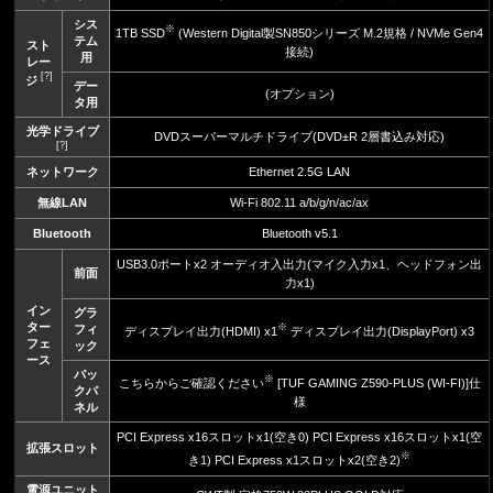
シス
※
1TB SSD
(Western Digital製SN850シリーズ M.2規格 / NVMe Gen4
テム
スト
接続)
用
レー
[?]
ジ
デー
(オプション)
タ用
光学ドライブ
DVDスーパーマルチドライブ(DVD±R 2層書込み対応)
[?]
ネットワーク
Ethernet 2.5G LAN
無線LAN
Wi-Fi 802.11 a/b/g/n/ac/ax
Bluetooth
Bluetooth v5.1
USB3.0ポートx2 オーディオ入出力(マイク入力x1、ヘッドフォン出
前面
力x1)
イン
グラ
ター
※
フィ
ディスプレイ出力(HDMI) x1
ディスプレイ出力(DisplayPort) x3
フェ
ック
ース
バッ
※
こちらからご確認ください
[TUF GAMING Z590-PLUS (WI-FI)]仕
クパ
様
ネル
PCI Express x16スロットx1(空き0) PCI Express x16スロットx1(空
拡張スロット
※
き1) PCI Express x1スロットx2(空き2)
電源ユニット