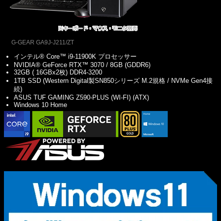
G-GEAR GA9J-J211/ZT
インテル® Core™ i9-11900K プロセッサー
NVIDIA® GeForce RTX™ 3070 / 8GB (GDDR6)
32GB ( 16GBx2枚) DDR4-3200
1TB SSD (Western Digital製SN850シリーズ M.2規格 / NVMe Gen4接
続)
ASUS TUF GAMING Z590-PLUS (WI-FI) (ATX)
Windows 10 Home