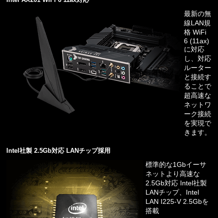
最新の無
線LAN規
格 WiFi
6 (11ax)
に対応
し、対応
ルーター
と接続す
ることで
超高速な
ネットワ
ーク接続
を実現で
きます。
Intel社製 2.5Gb対応 LANチップ採用
標準的な1Gbイーサ
ネットより高速な
2.5Gb対応 Intel社製
LANチップ、Intel
LAN I225-V 2.5Gbを
搭載