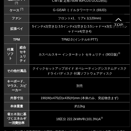
CWT製 定格750W 80PLUS GOLD対応
[?]
[?]
G-GEAR ミドルタワーケース (69JD)
ケース
ファン
フロントx1、リアx 1(120mm)
5インチx2(空き1) 3.5インチx1(空き1) 3.5シャドーx3(空き3) 2.5シ
拡張ベイ
ャドーx4(空き4)
TPM
TPM2.0 (インテル® PTT)
総合
付属
セキ
※
ソフ
カスペルスキー インターネット セキュリティ (90日版)
ュリ
ト
ティ
クイックセットアップガイド オペレーティングシステムディスク
その他付属品
ドライバディスク 付属ソフトウェアディスク
キーボード、
マウス、スピ
別売
ーカー
外形寸法
190(W)x475(D)x435(H)mm (本体のみ、突起物含まず)
本体重量
約12kg
省エネ法に基
※
づくエネルギ
18区分 222.2kWh/年(101.3%)A
ー消費効率