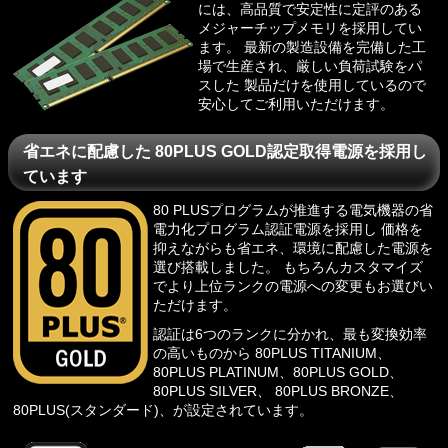
には、高品質で安定性に定評のある
メジャーチップメモリを採用してい
ます。 最新の製造設備を完備した工
場で生産され、厳しい負荷試験をパ
スした 製品だけを使用しているので
安心してご利用いただけます。
省エネに配慮した 80PLUS GOLD認定取得電源を採用し
ています
80 PLUSプログラム
が推進する電気機器の省
電力化プログラム認証電源を採用し 価格を
抑えながらも省エネ、環境に配慮した電源を
選び搭載しました。 もちろんカスタマイズ
でより上位ランクの電源への変更もお選びい
ただけます。
認証は6つのランクに分かれ、最も変換効率
の高いものから 80PLUS TITANIUM、
80PLUS PLATINUM、80PLUS GOLD、
80PLUS SILVER、 80PLUS BRONZE、
80PLUS(スタンダード)、が設定されています。