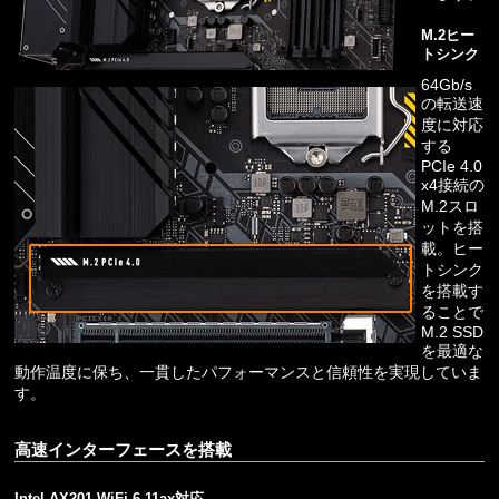
M.2ヒー
トシンク
64Gb/s
の転送速
度に対応
する
PCIe 4.0
x4接続の
M.2スロ
ットを搭
載。ヒー
トシンク
を搭載す
ることで
M.2 SSD
を最適な
動作温度に保ち、一貫したパフォーマンスと信頼性を実現していま
す。
高速インターフェースを搭載
Intel AX201 WiFi 6 11ax対応