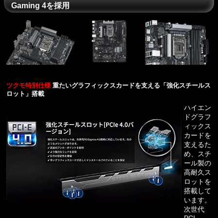
Gaming 4を採用
ツクモ特別仕様
重たいグラフィックスカードを支える「強化スチールス
ロット」搭載
ハイエン
ドグラフ
ィックス
カードを
支えるた
め、スチ
ール製の
高耐久ス
ロットを
搭載して
います。
次世代
PCI