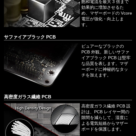
飽和電流を最大 3 倍まで
効果的に増加させるた
め、マザーボードの Vcore
電圧が強化・向上しま
す。
サファイアブラック PCB
ピュアーなブラックの
PCB 外観。新しいサファ
イアブラック PCB は堅牢
な品質を表します。マザ
ーボードに神秘的なタッ
チを加えます。
高密度ガラス繊維 PCB
高密度ガラス繊維 PCB 設
計は、PCB レイヤー間の
隙間を減らして、湿度に
よる電気短絡からマザー
ボードを保護します。