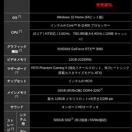
[?]
Windows 10 Home (64ビット版)
OS
インテル® Core™ i5-11400 プロセッサー
[?]
CPU
(6コア | HT対応 | 2.6GHz、TB2.0時最大4.4GHz | 12MB キャッシ
ュ)
グラフィック
NVIDIA® GeForce RTX™ 3060
[?]
機能
ビデオメモリ
12GB (GDDR6)
H570 Phantom Gaming 4 (強化スチールスロット、M.2ヒートシンク
マザーボード
[?]
搭載カスタマイズモデル ATX)
チップセット
インテル® H570
※
16GB (8GBx2枚) DDR4-3200
メインメモリ
[?]
最大 128GB メモリスロットx4(空き2)288-pin
サウンド
オンボードHDオーディオ
シス
※
テム
500GB SSD
(M.2規格 / NVMe接続)
スト
用
レー
[?]
ジ
デー