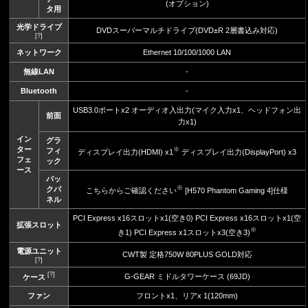
(オプション)
タ用
光学ドライブ
DVDスーパーマルチドライブ(DVD±R 2層書込み対応)
[?]
ネットワーク
Ethernet 10/100/1000 LAN
無線LAN
-
Bluetooth
-
USB3.0ポートx2 オーディオ入出力(マイク入力x1、ヘッドフォン出
前面
力x1)
イン
グラ
ター
※
フィ
ディスプレイ出力(HDMI) x1
ディスプレイ出力(DisplayPort) x3
フェ
ック
ース
バッ
※
クパ
こちらからご確認ください
[H570 Phantom Gaming 4]仕様
ネル
PCI Express x16スロットx1(空き0) PCI Express x16スロットx1(空
拡張スロット
※
き1) PCI Express x1スロットx3(空き3)
電源ユニット
CWT製 定格750W 80PLUS GOLD対応
[?]
[?]
G-GEAR ミドルタワーケース (69JD)
ケース
ファン
フロントx1、リアx 1(120mm)