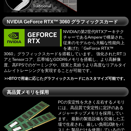
NVIDIA GeForce RTX™ 3060 グラフィックスカード
NVIDIAの第2世代RTXアーキテク
チャーであるAmpereで構築され、
従来のモデルから大幅な性能向上
を遂げた「GeForce RTX™
3060」グラフィックスカードを搭載しています。 強化されたRTコ
アとTensorコア、広帯域なGDDR6メモリを搭載し、より高解像
度、高FPSでのゲーミングや、現実と見紛うより高度なリアルタイ
ムレイトレーシングを実現することが可能です。
>>
BTOで用途に応じたグラフィックスカードにカスタマイズ可能です。
高品質メモリを採用
PCの安定性を大きく左右するメモリ
には、高品質で安定性に定評のある
メジャーチップメモリを採用してい
ます。 最新の製造設備を完備した工
場で生産され、厳しい負荷試験をパ
スした 製品だけを使用しているので