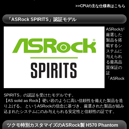
>>
CPUの主な仕様表はこちら
「ASRock SPIRITS」認証モデル
ASRockが
厳選した
製品を搭
載するシ
ステムに
与えられ
る最高品
質保証の
証
「ASRock
SPIRITS」の認証を受けたモデルです。
【AS solid as Rock】硬い岩のように高い信頼性を備えた製品を造
り上げる。 というASRockの信念に基づき、厳選された製品が組み
込まれたシステムにのみ与えられる安定性と信頼性の証です。
ツクモ特別カスタマイズのASRock製 H570 Phantom