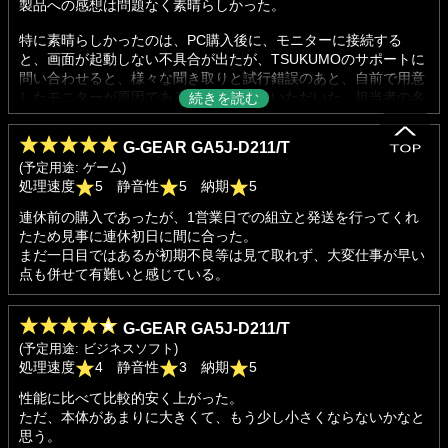
製品への感想は問題なく素晴らしかった。
特に素晴らしかったのは、PC購入後に、モニターに接続する
と、画面が起動しない不具合が出たが、TSUKUMOのサポートに
問い合わせると、様々な聞き取りと試行錯誤のあと、自前で用意
したモニターが原因であることを教えていただいた。担当者の名
前は思い出せないが、こちらが原因であるにも関わらず、その解
決方法を別途送るようにしてくれた。PC購入は二度目かつPCに
G-GEAR GA5J-D211/T
は詳しくないため修理が必要なのかと不安だったが、懇切丁寧に
(予定用途: ゲーム)
サポートしていただけたのが特に印象に残った。もし可能であれ
処理速度
5 静音性
5 納期
5
ば、ぜひ担当者に感謝を伝えてほしい。
連休前の購入であったが、1営業日での組立と発送を行ってくれ
たため見事に連休初日に間に合った。
まだ一日目ではあるが初期不良等は見て取れず、大変仕事が早い
点も併せて有難いと感じている。
G-GEAR GA5J-D211/T
(予定用途: ビジネスソフト)
処理速度
4 静音性
3 納期
5
性能に比べて比較的安く上がった。
ただ、本体があまりに大きくて、もう少し小さくならないかなと
思う。