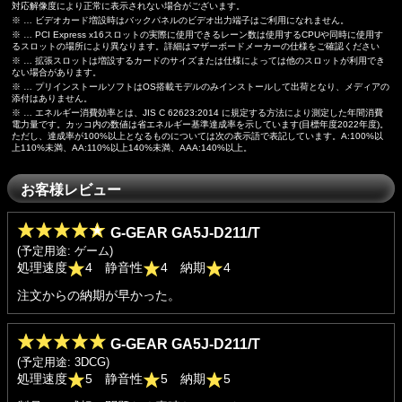
対応解像度により正常に表示されない場合がございます。
※ … ビデオカード増設時はバックパネルのビデオ出力端子はご利用になれません。
※ … PCI Express x16スロットの実際に使用できるレーン数は使用するCPUや同時に使用す
るスロットの場所により異なります。詳細はマザーボードメーカーの仕様をご確認ください
※ … 拡張スロットは増設するカードのサイズまたは仕様によっては他のスロットが利用でき
ない場合があります。
※ … プリインストールソフトはOS搭載モデルのみインストールして出荷となり、メディアの
添付はありません。
※ … エネルギー消費効率とは、JIS C 62623:2014 に規定する方法により測定した年間消費
電力量です。カッコ内の数値は省エネルギー基準達成率を示しています(目標年度2022年度)。
ただし、達成率が100%以上となるものについては次の表示語で表記しています。A:100%以
上110%未満、AA:110%以上140%未満、AAA:140%以上。
お客様レビュー
G-GEAR GA5J-D211/T
(予定用途: ゲーム)
処理速度
4 静音性
4 納期
4
注文からの納期が早かった。
G-GEAR GA5J-D211/T
(予定用途: 3DCG)
処理速度
5 静音性
5 納期
5