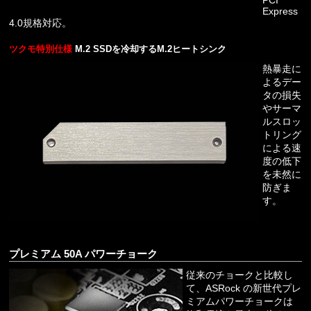
Express
4.0規格対応。
ツクモ特別仕様
M.2 SSDを冷却するM.2ヒートシンク
熱暴走に
よるデー
タの損失
やサーマ
ルスロッ
トリング
による速
度の低下
を未然に
防ぎま
す。
プレミアム 50A パワーチョーク
従来のチョークと比較し
て、ASRock の新世代プレ
ミアムパワーチョークは