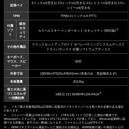
5インチx2(空き1) 3.5インチx1(空き1) 3.5シャドーx3(空き2) 2.5シ
拡張ベイ
ャドーx4(空き4)
TPM
TPM2.0 (インテル® PTT)
総合
付属
セキ
※
ソフ
カスペルスキー インターネット セキュリティ (90日版)
ュリ
ト
ティ
クイックセットアップガイド オペレーティングシステムディスク
その他付属品
ドライバディスク 付属ソフトウェアディスク
キーボード、
マウス、スピ
別売
ーカー
外形寸法
190(W)x475(D)x435(H)mm (本体のみ、突起物含まず)
本体重量
約12kg
省エネ法に基
※
づくエネルギ
18区分 211.5kWh/年(104.6%)A
ー消費効率
※ … メモリ最大容量増設時は出荷時に装着済のメモリモジュールを取り外す必要がある場合
があります。
※ … ストレージ容量は1GBを10億バイト、1TBを1兆バイトで計算した場合の数値です。
Windowsのシステムでは、1GBを1,073,741,824バイトで計算しており、Windows起動時に認
識できる容量は、若干小さい数値になります。ファイルシステムはNTFSです。
※ … HDMIコネクターから液晶テレビに接続される場合は、HDMI規格の違いや液晶テレビの