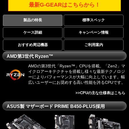
最新G-GEARはこちらから！
製品の特長
標準スペック
ケース詳細
キャンペーン情報
おすすめ周辺機器
ご利用案内
AMD第3世代 Ryzen™
AMDの第3世代「Ryzen™」CPUを搭載。「Zen2」マ
イクロアーキテクチャを搭載し様々な最新テクノロジ
ーによりパフォーマンスが大幅に向上しています。幅
広いユーザーにお奨めする高い性能を誇るCPUです。
>>
CPUの主な仕様表はこちら
ASUS製 マザーボード PRIME B450-PLUS採用