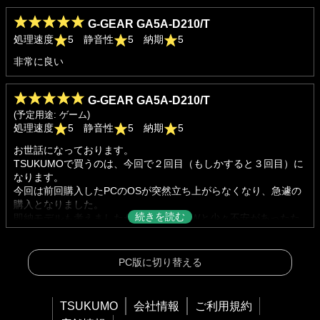
G-GEAR GA5A-D210/T
処理速度
5 静音性
5 納期
5
非常に良い
G-GEAR GA5A-D210/T
(予定用途: ゲーム)
処理速度
5 静音性
5 納期
5
お世話になっております。
TSUKUMOで買うのは、今回で２回目（もしかすると３回目）に
なります。
今回は前回購入したPCのOSが突然立ち上がらなくなり、急遽の
購入となりました。
即納モデルも考えましたが、電源が500Wと少々不安があったた
め、基本モデルから一部を変更しての購入となりました。
しかしながら、日曜日注文で水曜日納入と、とても素早い対応を
していただき、感謝しております。
PC版に切り替える
商品も現時点での最新スペックで手頃な価格となっており、とて
も満足しております。
希望としては、価格を抑えるためか電源が他社よりも容量が低い
TSUKUMO
会社情報
ご利用規約
ものとなっており、少し不安を覚えます（HDD増設や後々ビデオ