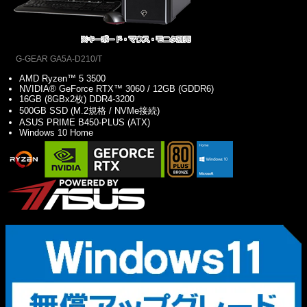
G-GEAR GA5A-D210/T
AMD Ryzen™ 5 3500
NVIDIA® GeForce RTX™ 3060 / 12GB (GDDR6)
16GB (8GBx2枚) DDR4-3200
500GB SSD (M.2規格 / NVMe接続)
ASUS PRIME B450-PLUS (ATX)
Windows 10 Home