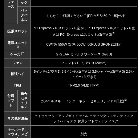
フェ
ック
ース
バッ
※
クパ
こちらからご確認ください
[PRIME B450-PLUS]仕様
ネル
PCI Express x16スロットx1(空き0) PCI Express x16スロットx1(空
拡張スロット
※
き1) PCI Express x1スロットx3(空き3)
電源ユニット
CWT製 550W (定格 500W) 80PLUS BRONZE対応
[?]
[?]
G-GEAR ミドルタワーケース (69JD)
ケース
ファン
フロントx1、リアx 1(120mm)
5インチx2(空き1) 3.5インチx1(空き1) 3.5シャドーx3(空き3) 2.5シ
拡張ベイ
ャドーx4(空き4)
TPM
TPM2.0 (AMD fTPM)
総合
付属
セキ
※
ソフ
カスペルスキー インターネット セキュリティ (90日版)
ュリ
ト
ティ
クイックセットアップガイド オペレーティングシステムディスク
その他付属品
ドライバディスク 付属ソフトウェアディスク
キーボード、
マウス、スピ
別売