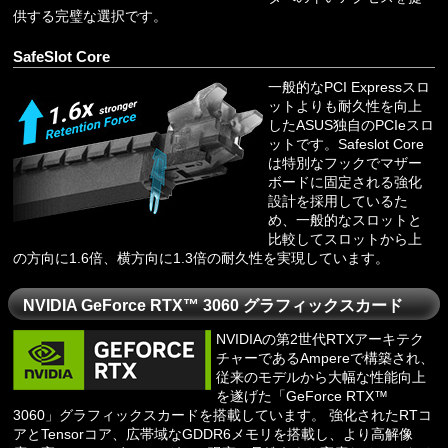
供する完璧な選択です。
SafeSlot Core
一般的なPCI Expressスロ
ットよりも耐久性を向上
したASUS独自のPCIeスロ
ットです。Safeslot Core
は特別なフックでマザー
ボードに固定される強化
設計を採用しているた
め、一般的なスロットと
比較してスロットから上
の方向に1.6倍、横方向に1.3倍の耐久性を実現しています。
NVIDIA GeForce RTX™ 3060 グラフィックスカード
NVIDIAの第2世代RTXアーキテク
チャーであるAmpereで構築され、
従来のモデルから大幅な性能向上
を遂げた「GeForce RTX™
3060」グラフィックスカードを搭載しています。 強化されたRTコ
アとTensorコア、広帯域なGDDR6メモリを搭載し、より高解像