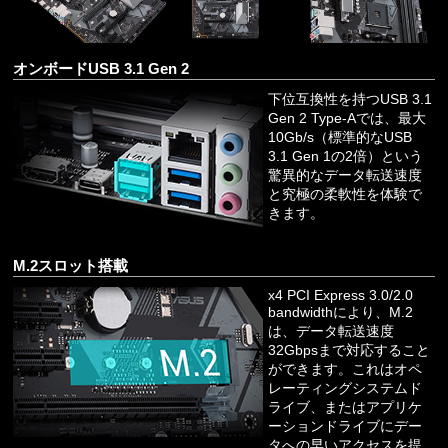
オンボードUSB 3.1 Gen 2
下位互換性を持つUSB 3.1
Gen 2 Type-Aでは、最大
10Gb/s（標準的なUSB
3.1 Gen 1の2倍）という
驚異的なデータ転送速度
と究極の柔軟性を体験で
きます。
M.2スロット搭載
x4 PCI Express 3.0/2.0
bandwidthにより、M.2
は、データ転送速度
32Gbpsまで対応すること
ができます。これはオペ
レーティングシステムド
ライブ、またはアプリケ
ーションドライブにデー
タへの早いアクセスを提