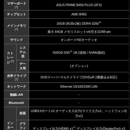
マザーボード
ASUS PRIME B450-PLUS (ATX)
[?]
チップセット
AMD B450
※
16GB (8GBx2枚) DDR4-3200
メインメモリ
[?]
最大 64GB メモリスロットx4(空き2)288-pin
サウンド
オンボードHDオーディオ
シス
※
テム
500GB SSD
(M.2規格 / NVMe接続)
スト
用
レー
[?]
ジ
デー
(オプション)
タ用
光学ドライブ
DVDスーパーマルチドライブ(DVD±R 2層書込み対応)
[?]
ネットワーク
Ethernet 10/100/1000 LAN
無線LAN
-
Bluetooth
-
USB3.0ポートx2 オーディオ入出力(マイク入力x1、ヘッドフォン出
前面
力x1)
イン
グラ
ター
※
フィ
ディスプレイ出力(HDMI) x1
ディスプレイ出力(DisplayPort) x3