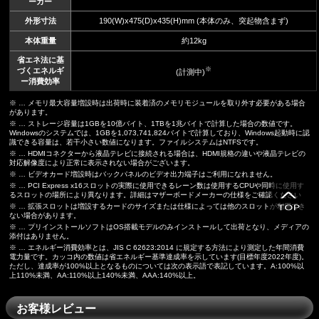
ーカー
外形寸法
190(W)x475(D)x435(H)mm (本体のみ、突起物含まず)
本体重量
約12kg
省エネ法に基
※
づくエネルギ
(計測中)
ー消費効率
※ … メモリ最大容量増設時は出荷時に装着済のメモリモジュールを取り外す必要がある場合
があります。
※ … ストレージ容量は1GBを10億バイト、1TBを1兆バイトで計算した場合の数値です。
Windowsのシステムでは、1GBを1,073,741,824バイトで計算しており、Windows起動時に認
識できる容量は、若干小さい数値になります。ファイルシステムはNTFSです。
※ … HDMIコネクターから液晶テレビに接続される場合は、HDMI規格の違いや液晶テレビの
対応解像度により正常に表示されない場合がございます。
※ … ビデオカード増設時はバックパネルのビデオ出力端子はご利用になれません。
※ … PCI Express x16スロットの実際に使用できるレーン数は使用するCPUや同時に使用す
るスロットの場所により異なります。詳細はマザーボードメーカーの仕様をご確認ください
※ … 拡張スロットは増設するカードのサイズまたは仕様によっては他のスロットが利用でき
ない場合があります。
※ … プリインストールソフトはOS搭載モデルのみインストールして出荷となり、メディアの
添付はありません。
※ … エネルギー消費効率とは、JIS C 62623:2014 に規定する方法により測定した年間消費
電力量です。カッコ内の数値は省エネルギー基準達成率を示しています(目標年度2022年度)。
ただし、達成率が100%以上となるものについては次の表示語で表記しています。A:100%以
上110%未満、AA:110%以上140%未満、AAA:140%以上。
お客様レビュー