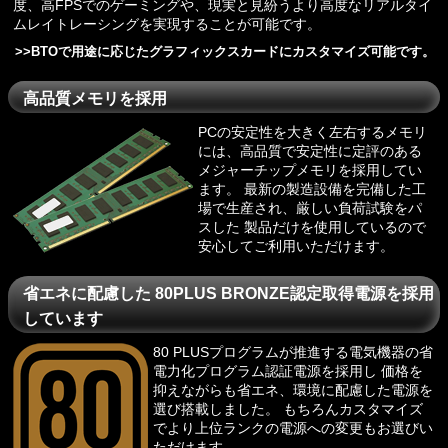
度、高FPSでのゲーミングや、現実と見紛うより高度なリアルタイ
ムレイトレーシングを実現することが可能です。
>>
BTOで用途に応じたグラフィックスカードにカスタマイズ可能です。
高品質メモリを採用
PCの安定性を大きく左右するメモリ
には、高品質で安定性に定評のある
メジャーチップメモリを採用してい
ます。 最新の製造設備を完備した工
場で生産され、厳しい負荷試験をパ
スした 製品だけを使用しているので
安心してご利用いただけます。
省エネに配慮した 80PLUS BRONZE認定取得電源を採用
しています
80 PLUSプログラム
が推進する電気機器の省
電力化プログラム認証電源を採用し 価格を
抑えながらも省エネ、環境に配慮した電源を
選び搭載しました。 もちろんカスタマイズ
でより上位ランクの電源への変更もお選びい
ただけます。