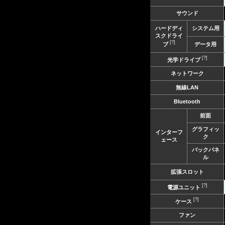
サウンド
ハードディ
システム用
スクドライ
[?]
ブ
データ用
[?]
光学ドライブ
ネットワーク
無線LAN
Bluetooth
前面
グラフィッ
インターフ
ク
ェース
バックパネ
ル
拡張スロット
[?]
電源ユニット
[?]
ケース
ファン