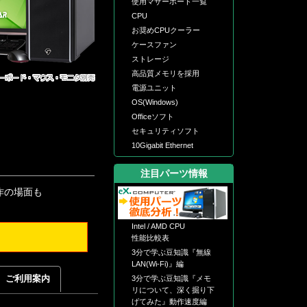
使用マザーボード一覧
CPU
お奨めCPUクーラー
ケースファン
ストレージ
高品質メモリを採用
電源ユニット
OS(Windows)
Officeソフト
セキュリティソフト
10Gigabit Ethernet
注目パーツ情報
動作の場面も
Intel / AMD CPU
性能比較表
3分で学ぶ豆知識『無線
LAN(Wi-Fi)』編
ご利用案内
3分で学ぶ豆知識『メモ
リについて、深く掘り下
げてみた』動作速度編