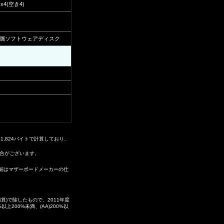
x4(空き4)
付属ソフトウェアディスク
41,824バイトで計算しており、
場合がございます。
。詳細はマザーボードメーカーの仕
)で除したもので、2011年度
200%未満、(AA)200%以