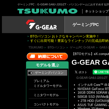
ゲーミングPC：G-GEAR GA9J-J201/ZT - パソコンゲームにおすすめ
ネットショップ
ゲーミングPC
BTOパソコン おトクなキャンペーン実施中！
>
すぐに出荷可能！豊富なラインナップの完成品即納
>
TSUKUMO
BTOパソコン
ゲームPC G-GEAR
GA9J-J
>
>
>
【BTOモデル】eX.com
G-GEAR GA
モデルを選ぶ
ゲーミングパソコン
G-GEAR GA9J-J201/ZT
プレミアム
インテル® Core™ i9
ミドルタワーモデル
NVIDIA® GeForce R
16GB DDR4 SDRAM 
ミニタワーモデル
500GB SSD (NVMe接
+ 2TB HDD (SATAIII
コンパクトモデル
ASUS TUF GAMING Z4
Windows 10 Home