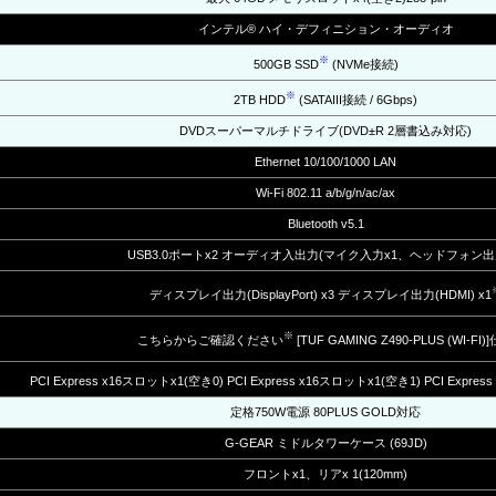
インテル® ハイ・デフィニション・オーディオ
※
500GB SSD
(NVMe接続)
※
2TB HDD
(SATAIII接続 / 6Gbps)
DVDスーパーマルチドライブ(DVD±R 2層書込み対応)
Ethernet 10/100/1000 LAN
Wi-Fi 802.11 a/b/g/n/ac/ax
Bluetooth v5.1
USB3.0ポートx2 オーディオ入出力(マイク入力x1、ヘッドフォン出力
ディスプレイ出力(DisplayPort) x3 ディスプレイ出力(HDMI) x1
※
こちらからご確認ください
[TUF GAMING Z490-PLUS (WI-FI)
PCI Express x16スロットx1(空き0) PCI Express x16スロットx1(空き1) PCI Expre
定格750W電源 80PLUS GOLD対応
G-GEAR ミドルタワーケース (69JD)
フロントx1、リアx 1(120mm)