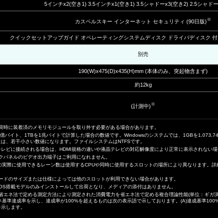
5インチx2(空き1) 3.5インチx1(空き1) 3.5シャドーx3(空き2) 2.5シャドー
※
カスペルスキー インターネット セキュリティ (90日版)
クイックセットアップガイド オペレーティングシステムディスク ドライバディスク 
別売
190(W)x475(D)x435(H)mm (本体のみ、突起物含まず)
約12kg
※
(計測中)
出荷時に装着済のメモリモジュールを取り外す必要がある場合があります。
0億バイト、1TBを1兆バイトで計算した場合の数値です。Windowsのシステムでは、1GBを1,073,7
容量は、若干小さい数値になります。ファイルシステムはNTFSです。
液晶テレビに接続される場合は、HDMI規格の違いや液晶テレビの対応解像度により正常に表示されない
ックパネルのビデオ出力端子はご利用になれません。
x16スロットの実際に使用できるレーン数は使用するCPUや同時に使用するスロットの場所により異なります
カードのサイズまたは仕様によっては他のスロットが利用できない場合があります。
はOS搭載モデルのみインストールして出荷となり、メディアの添付はありません。
、省エネ法で定める測定方法により測定された消費電力を省エネ法で定める複合理論性能(単位：ギガ演算
基準達成率を示し、達成率が100%を超えるものは次の表示語で示しております。(A)達成基準100%以上
上を示します。