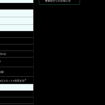
事業部からのお知らせ
x1)
※
]仕様
※
ss x1スロットx3(空き3)