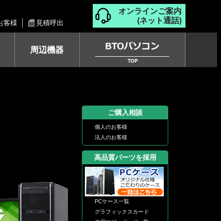
オンラインご案内
(ネット通話)
お客様
見積呼出
周辺機器
ご購入相談
個人のお客様
法人のお客様
高品質パーツを採用
PCケース一覧
グラフィックスカード