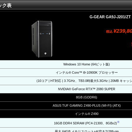
ック表
G-GEAR GA9J-J201/ZT
¥239,8
税込
Windows 10 Home (64ビット版)
インテル® Core™ i9-10900K プロセッサー
(10コア | HT対応 | 3.7GHz、TB3.0時最大5.3GHz | 20MB キャッ
NVIDIA® GeForce RTX™ 2080 SUPER
8GB (GDDR6)
ASUS TUF GAMING Z490-PLUS (WI-FI) (ATX)
インテル® Z490
※
16GB DDR4 SDRAM (PC4-21300、8GBx2)
最大 64GB メモリスロットx4(空き2)288-pin