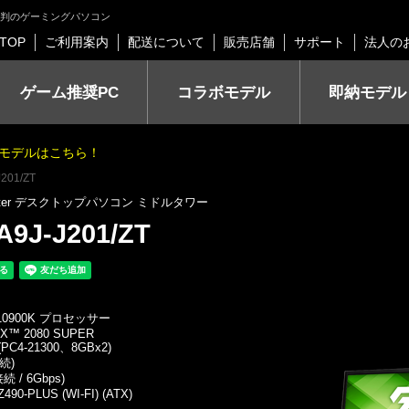
する評判のゲーミングパソコン
TOP
ご利用案内
配送について
販売店舗
サポート
法人の
ゲーム推奨PC
コラボモデル
即納モデル
モデルはこちら！
201/ZT
puter デスクトップパソコン ミドルタワー
9J-J201/ZT
-10900K プロセッサー
TX™ 2080 SUPER
(PC4-21300、8GBx2)
続)
接続 / 6Gbps)
90-PLUS (WI-FI) (ATX)