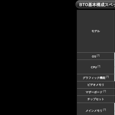
BTO基本構成スペ
モデル
[?]
OS
[?]
CPU
[?]
グラフィック機能
ビデオメモリ
[?]
マザーボード
チップセット
[?]
メインメモリ