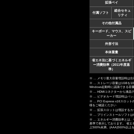
拡張ベイ
総合セキュ
付属ソフト
リティ
その他付属品
キーボード、マウス、スピ
ーカー
外形寸法
本体重量
省エネ法に基づくエネルギ
ー消費効率（2011年度基
準）
※ … メモリ最大容量増設時は
※ … ストレージ容量は1GBを1
Windows起動時に認識できる
※ … HDMIコネクターから
※ … ビデオカード増設時はバ
※ … PCI Express 
様をご確認ください
※ … 拡張スロットは増設する
※ … プリインストールソフト
※ … エネルギー消費効率とは
基準で表示しております。 省エネ
上500%未満、(AAA)500%以