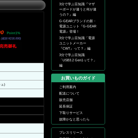
3分で学ぶ豆知識『マザ
ーボードが違うと何が違
うの？』編
G-GEARブランドの新・
電源ユニット『G-GEAR
00
電源』登場！
Point1%
3分で学ぶ豆知識「電源
(税別 ¥218,000)
ユニットメーカー
『CWT』って？」編
3分で学ぶ豆知識
「USB3.2 Gen1って？」
編
お買いものガイド
シュ)
ご利用案内
配送について
販売店舗
延長保証
下取りサービス
故障かなと思ったら
プレスリリース