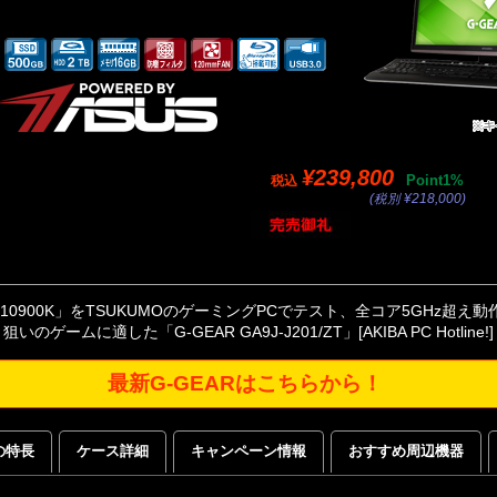
¥239,800
Point1%
税込
(税別 ¥218,000)
 i9-10900K」をTSUKUMOのゲーミングPCでテスト、全コア5GHz超え
いのゲームに適した「G-GEAR GA9J-J201/ZT」
[AKIBA PC Hotline!]
最新G-GEARはこちらから！
の特長
ケース詳細
キャンペーン情報
おすすめ周辺機器