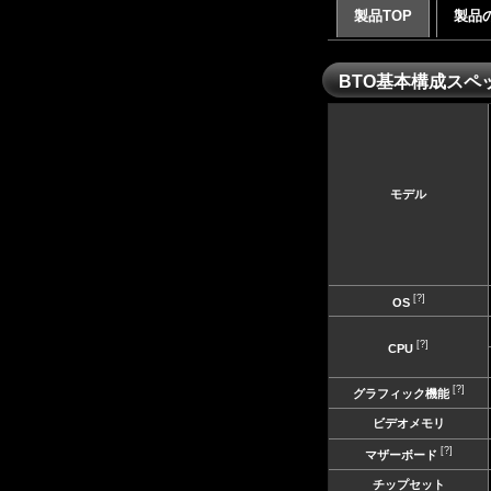
製品TOP
製品
BTO基本構成スペ
モデル
[?]
OS
[?]
CPU
[?]
グラフィック機能
ビデオメモリ
[?]
マザーボード
チップセット