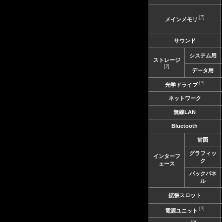
[?]
メインメモリ
サウンド
システム用
ストレージ
[?]
データ用
[?]
光学ドライブ
ネットワーク
無線LAN
Bluetooth
前面
グラフィッ
インターフ
ク
ェース
バックパネ
ル
拡張スロット
[?]
電源ユニット