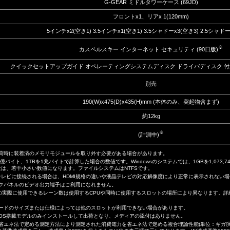
G-GEAR ミドルタワーケース (69JD)
フロントx1、リアx 1(120mm)
5インチx2(空き1) 3.5インチx1(空き1) 3.5シャドーx3(空き3) 2.5シャドー
※
カスペルスキー インターネット セキュリティ (90日版)
クイックセットアップガイド オペレーティングシステムディスク ドライバディスク 
別売
190(W)x475(D)x435(H)mm (本体のみ、突起物含まず)
約12kg
※
(計測中)
出荷時に装着済のメモリモジュールを取り外す必要がある場合があります。
0億バイト、1TBを1兆バイトで計算した場合の数値です。Windowsのシステムでは、1GBを1,073,7
容量は、若干小さい数値になります。ファイルシステムはNTFSです。
液晶テレビに接続される場合は、HDMI規格の違いや液晶テレビの対応解像度により正常に表示されない
ックパネルのビデオ出力端子はご利用になれません。
x16スロットの実際に使用できるレーン数は使用するCPUや同時に使用するスロットの場所により異なります
カードのサイズまたは仕様によっては他のスロットが利用できない場合があります。
はOS搭載モデルのみインストールして出荷となり、メディアの添付はありません。
、省エネ法で定める測定方法により測定された消費電力を省エネ法で定める複合理論性能(単位：ギガ演算