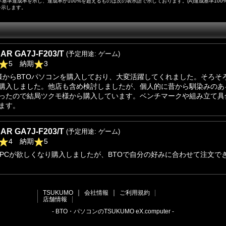
基準達成率を示し、達成率が100%を超えるものは次の表示語で示しております。(A)達成基準100%以上
上を示します。
AR GA7J-F203/T
(予定用途: ゲーム)
5 納期
3
様からBTOパソコンを購入しており、大変活躍してくれました。そろそ
購入しました。他店も含め検討しましたが、個人的に昔から馴染みのあ
ったので結局ツクモ様から購入しています。ベンチマークや組み立て具
ます。
AR GA7J-F203/T
(予定用途: ゲーム)
4 納期
5
たPCが欲しくなり購入しましたが、BTOで自分の好みに合わせて注文で
TSUKUMO
会社情報
ご利用規約
店舗情報
- BTO・パソコンのTSUKUMO eX.computer -