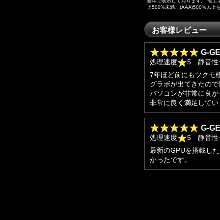
基準で表示しております。 省エネ
上500%未満、(AAA)500%以
お客様レビュー
G-GE
処理速度
5 静音性
7年ほど前にもツクモ
グラボが出てきたので
パソコンが非常に良か
非常に良く満足してい
G-GE
処理速度
5 静音性
最新のGPUを搭載し
かったです。