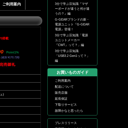
ご利用案内
3分で学ぶ豆知識『マザ
ーボードが違うと何が違
うの？』編
G-GEARブランドの新・
電源ユニット『G-GEAR
電源』登場！
3分で学ぶ豆知識「電源
070搭載
ユニットメーカー
『CWT』って？」編
00
3分で学ぶ豆知識
Point1%
「USB3.2 Gen1って？」
(税別 ¥170,728)
編
お買いものガイド
ご利用案内
配送について
販売店舗
ュ)
延長保証
下取りサービス
故障かなと思ったら
プレスリリース