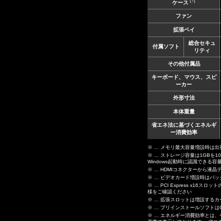
[?]
ケース
ファン
拡張ベイ
総合セキュ
付属ソフト
リティ
その他付属品
キーボード、マウス、スピ
ーカー
外形寸法
本体重量
省エネ法に基づくエネルギ
ー消費効率
※ … メモリ最大容量増設時は
※ … ストレージ容量は1GBを1
Windows起動時に認識できる
※ … HDMIコネクターから
※ … ビデオカード増設時はバ
※ … PCI Express 
様をご確認ください
※ … 拡張スロットは増設する
※ … プリインストールソフト
※ … エネルギー消費効率とは