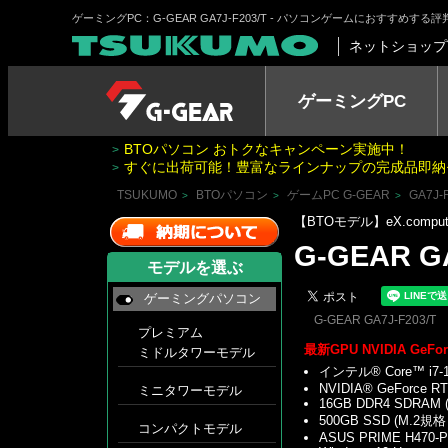
ゲーミングPC：G-GEAR GA7J-F203/T - パソコンゲームにおすすめす
ネットショップ
ゲーミングPC
BTOパソコン おトクなキャンペーン実施中！
>
すぐに出荷可能！豊富なラインナップの完成品即納
>
TSUKUMO
BTOパソコン
ゲームPC G-GEAR
GA7J-
>
>
>
【BTOモデル】eX.com
G-GEAR GA
モデルを選ぶ
ゲーミングパソコン
G-GEAR GA7J-F203/T
プレミアム
最新GPU NVIDIA GeFor
ミドルタワーモデル
インテル® Core™ i7
NVIDIA® GeForce RT
ミニタワーモデル
16GB DDR4 SDRAM 
500GB SSD (M.2規格
コンパクトモデル
ASUS PRIME H470-P