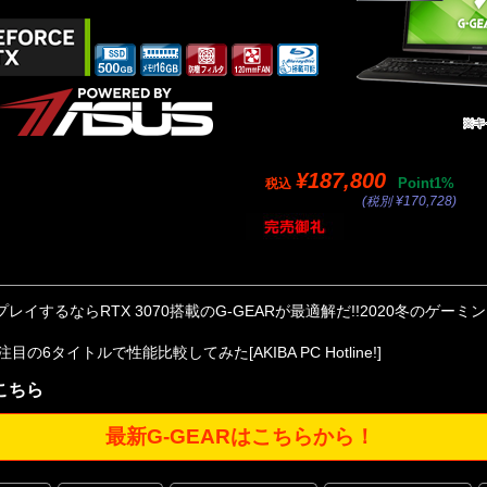
¥187,800
Point1%
税込
(税別 ¥170,728)
レイするならRTX 3070搭載のG-GEARが最適解だ!!2020冬のゲー
注目の6タイトルで性能比較してみた
[AKIBA PC Hotline!]
こちら
最新G-GEARはこちらから！