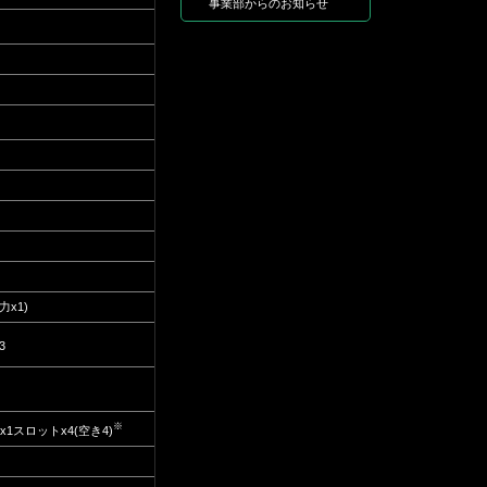
事業部からのお知らせ
x1)
3
※
ss x1スロットx4(空き4)