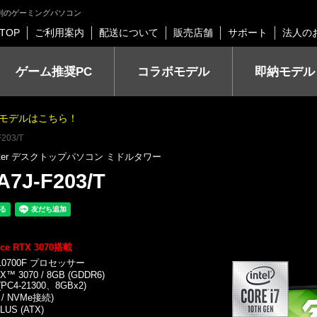
る評判のゲーミングパソコン
TOP
ご利用案内
配送について
販売店舗
サポート
法人の
ゲーム推奨PC
コラボモデル
即納モデル
モデルはこちら！
F203/T
puter デスクトップパソコン ミドルタワー
7J-F203/T
ce RTX 3070搭載
-10700F プロセッサー
X™ 3070 / 8GB (GDDR6)
(PC4-21300、8GBx2)
 / NVMe接続)
LUS (ATX)