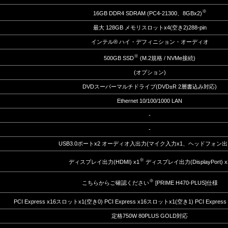
※
16GB DDR4 SDRAM (PC4-21300、8GBx2)
最大 128GB メモリスロットx4(空き2)288-pin
インテル® ハイ・デフィニション・オーディオ
※
500GB SSD
(M.2規格 / NVMe接続)
(オプション)
DVDスーパーマルチドライブ(DVD±R 2層書込み対応)
Ethernet 10/100/1000 LAN
-
-
USB3.0ポートx2 オーディオ入出力(マイク入力x1、ヘッドフォン出力
※
ディスプレイ出力(HDMI) x1
ディスプレイ出力(DisplayPort) x
※
こちらからご確認ください
[PRIME H470-PLUS]仕様
PCI Express x16スロットx1(空き0) PCI Express x16スロットx1(空き1) PCI Expre
定格750W 80PLUS GOLD対応