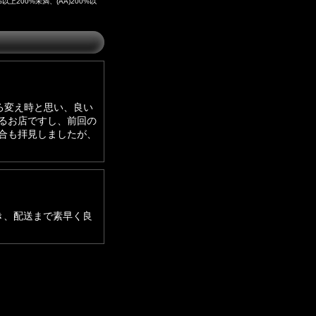
200%未満、(AA)200%以
ろ変え時と思い、良い
るお店ですし、前回の
合も拝見しましたが、
き、配送まで素早く良