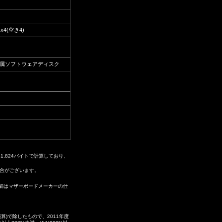
x4(空き4)
付属ソフトウェアディスク
41,824バイトで計算しており、
場合がございます。
。詳細はマザーボードメーカーの仕
)で除したもので、2011年度