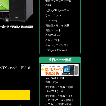
使用マザーボード一覧
CPU
お奨めCPUクーラー
ケースファン
ストレージ
高品質メモリを採用
電源ユニット
OS(Windows)
Officeソフト
セキュリティソフト
10Gigabit Ethernet
注目パーツ情報
ミングPCのツボ、押さえ
Intel / AMD CPU
性能比較表
3分で学ぶ豆知識『無線
LAN(Wi-Fi)』編
3分で学ぶ豆知識『メモ
リについて、深く掘り下
げてみた』動作速度編