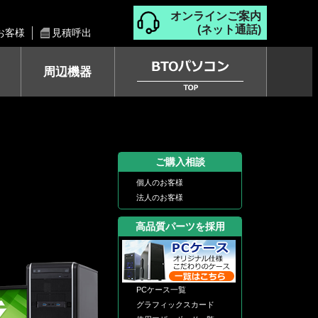
オンラインご案内
(ネット通話)
お客様
見積呼出
周辺機器
ご購入相談
個人のお客様
法人のお客様
高品質パーツを採用
PCケース一覧
グラフィックスカード