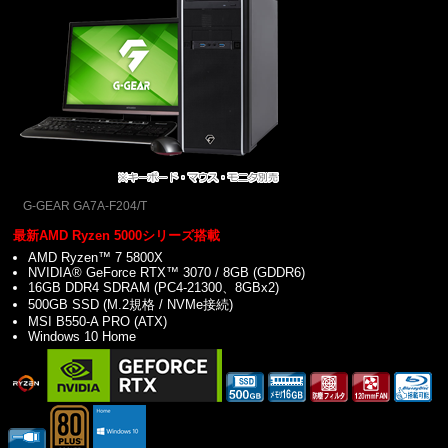
G-GEAR GA7A-F204/T
最新AMD Ryzen 5000シリーズ搭載
AMD Ryzen™ 7 5800X
NVIDIA® GeForce RTX™ 3070 / 8GB (GDDR6)
16GB DDR4 SDRAM (PC4-21300、8GBx2)
500GB SSD (M.2規格 / NVMe接続)
MSI B550-A PRO (ATX)
Windows 10 Home