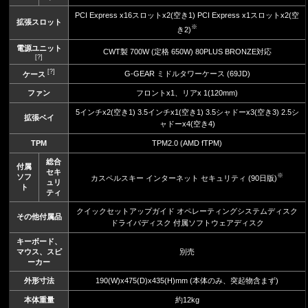
PCI Express x16スロットx2(空き1) PCI Express x1スロットx2(空
拡張スロット
※
き2)
電源ユニット
CWT製 700W (定格 650W) 80PLUS BRONZE対応
[?]
[?]
G-GEAR ミドルタワーケース (69JD)
ケース
ファン
フロントx1、リアx 1(120mm)
5インチx2(空き1) 3.5インチx1(空き1) 3.5シャドーx3(空き3) 2.5シ
拡張ベイ
ャドーx4(空き4)
TPM
TPM2.0 (AMD fTPM)
総合
付属
セキ
※
ソフ
カスペルスキー インターネット セキュリティ (90日版)
ュリ
ト
ティ
クイックセットアップガイド オペレーティングシステムディスク
その他付属品
ドライバディスク 付属ソフトウェアディスク
キーボード、
マウス、スピ
別売
ーカー
外形寸法
190(W)x475(D)x435(H)mm (本体のみ、突起物含まず)
本体重量
約12kg