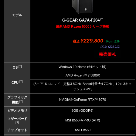
モデル
G-GEAR GA7A-F204/T
最新AMD Ryzen 5000シリーズ搭載
¥229,800
税込
Point1%
(税別 ¥208,910)
[?]
Windows 10 Home (64ビット版)
OS
AMD Ryzen™ 7 5800X
[?]
CPU
(8コア16スレッド、定格3.8GHz Boost時最大4.7GHz、L2+L3キャ
ッシュ36MB)
グラフィック
NVIDIA® GeForce RTX™ 3070
[?]
機能
ビデオメモリ
8GB (GDDR6)
マザーボード
MSI B550-A PRO (ATX)
[?]
チップセット
AMD B550