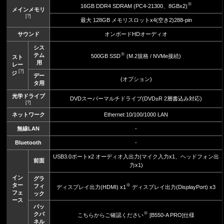
※
16GB DDR4 SDRAM (PC4-21300、8GBx2)
メインメモリ
[?]
最大 128GB メモリスロットx4(空き2)288-pin
サウンド
オンボードHDオーディオ
シス
※
テム
500GB SSD
(M.2規格 / NVMe接続)
スト
用
レー
[?]
ジ
デー
(オプション)
タ用
光学ドライブ
DVDスーパーマルチドライブ(DVD±R 2層書込み対応)
[?]
ネットワーク
Ethernet 10/100/1000 LAN
無線LAN
-
Bluetooth
-
USB3.0ポートx2 オーディオ入出力(マイク入力x1、ヘッドフォン出
前面
力x1)
イン
グラ
ター
※
フィ
ディスプレイ出力(HDMI) x1
ディスプレイ出力(DisplayPort) x3
フェ
ック
ース
バッ
※
クパ
こちらからご確認ください
[B550-A PRO]仕様
ネル