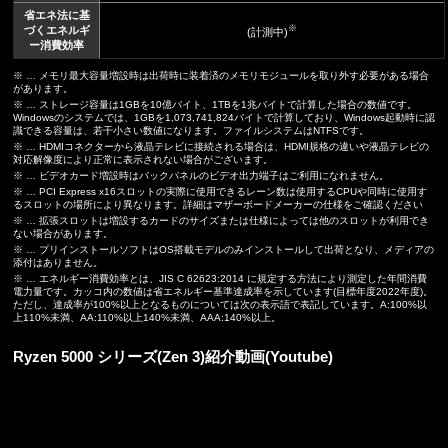
省エネ法に基
※
づくエネルギ
(計測中)
ー消費効率
※ … メモリ最大容量増設時は出荷時に装着済のメモリモジュールを取り外す必要がある場合
があります。
※ … ストレージ容量は1GBを10億バイト、1TBを1兆バイトで計算した場合の数値です。
Windowsのシステムでは、1GBを1,073,741,824バイトで計算しており、Windows起動時に認
識できる容量は、若干小さい数値になります。ファイルシステムはNTFSです。
※ … HDMIコネクターから液晶テレビに接続される場合は、HDMI規格の違いや液晶テレビの
対応解像度により正常に表示されない場合がございます。
※ … ビデオカード増設時はバックパネルのビデオ出力端子はご利用になれません。
※ … PCI Express x16スロットの実際に使用できるレーン数は使用するCPUや同時に使用す
るスロットの場所により異なります。詳細はマザーボードメーカーの仕様をご確認ください
※ … 拡張スロットは増設するカードのサイズまたは仕様によっては他のスロットが利用でき
ない場合があります。
※ … プリインストールソフトはOS搭載モデルのみインストールして出荷となり、メディアの
添付はありません。
※ … エネルギー消費効率とは、JIS C 62623:2014 に規定する方法により測定した年間消費
電力量です。カッコ内の数値は省エネルギー基準達成率を示しています(目標年度2022年度)。
ただし、達成率が100%以上となるものについては次の表示語で表記しています。A:100%以
上110%未満、AA:110%以上140%未満、AAA:140%以上。
Ryzen 5000 シリーズ(Zen 3)紹介動画(Youtube)