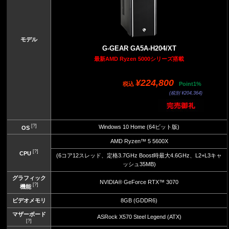
モデル
G-GEAR GA5A-H204/XT
最新AMD Ryzen 5000シリーズ搭載
¥224,800
税込
Point1%
(税別 ¥204,364)
[?]
Windows 10 Home (64ビット版)
OS
AMD Ryzen™ 5 5600X
[?]
CPU
(6コア12スレッド、定格3.7GHz Boost時最大4.6GHz、L2+L3キャ
ッシュ35MB)
グラフィック
NVIDIA® GeForce RTX™ 3070
[?]
機能
ビデオメモリ
8GB (GDDR6)
マザーボード
ASRock X570 Steel Legend (ATX)
[?]