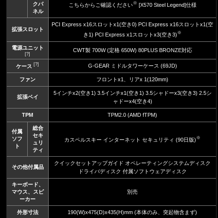
※
クパ
こちらからご確認ください
[X570 Steel Legend]仕様
ネル
PCI Express x16スロットx1(空き0) PCI Express x16スロットx1(空
拡張スロット
※
き1) PCI Express x1スロットx3(空き3)
電源ユニット
CWT製 700W (定格 650W) 80PLUS BRONZE対応
[?]
[?]
G-GEAR ミドルタワーケース (69JD)
ケース
ファン
フロントx1、リアx 1(120mm)
5インチx2(空き1) 3.5インチx1(空き1) 3.5シャドーx3(空き3) 2.5シ
拡張ベイ
ャドーx4(空き4)
TPM
TPM2.0 (AMD fTPM)
総合
付属
セキ
※
ソフ
カスペルスキー インターネット セキュリティ (90日版)
ュリ
ト
ティ
クイックセットアップガイド オペレーティングシステムディスク
その他付属品
ドライバディスク 付属ソフトウェアディスク
キーボード、
マウス、スピ
別売
ーカー
外形寸法
190(W)x475(D)x435(H)mm (本体のみ、突起物含まず)