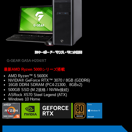
G-GEAR GA5A-H204/XT
最新AMD Ryzen 5000シリーズ搭載
AMD Ryzen™ 5 5600X
NVIDIA® GeForce RTX™ 3070 / 8GB (GDDR6)
16GB DDR4 SDRAM (PC4-21300、8GBx2)
500GB SSD (M.2規格 / NVMe接続)
ASRock X570 Steel Legend (ATX)
Windows 10 Home