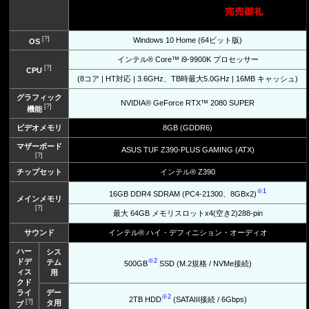
[?]
Windows 10 Home (64ビット版)
OS
インテル® Core™ i9-9900K プロセッサー
[?]
CPU
(8コア | HT対応 | 3.6GHz、TB時最大5.0GHz | 16MB キャッシュ)
グラフィック
NVIDIA® GeForce RTX™ 2080 SUPER
[?]
機能
ビデオメモリ
8GB (GDDR6)
マザーボード
ASUS TUF Z390-PLUS GAMING (ATX)
[?]
チップセット
インテル® Z390
※1
16GB DDR4 SDRAM (PC4-21300、8GBx2)
メインメモリ
[?]
最大 64GB メモリスロットx4(空き2)288-pin
サウンド
インテル® ハイ・デフィニション・オーディオ
ハー
シス
ドデ
※2
テム
500GB
SSD (M.2規格 / NVMe接続)
ィス
用
クド
ライ
デー
※2
2TB HDD
(SATAIII接続 / 6Gbps)
[?]
タ用
ブ