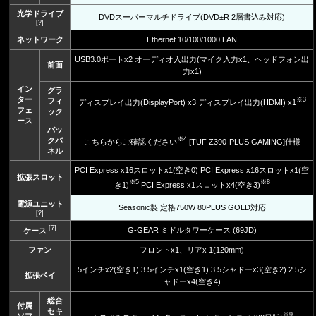
光学ドライブ
DVDスーパーマルチドライブ(DVD±R 2層書込み対応)
[?]
ネットワーク
Ethernet 10/100/1000 LAN
USB3.0ポートx2 オーディオ入出力(マイク入力x1、ヘッドフォン出
前面
力x1)
イン
グラ
ター
※3
フィ
ディスプレイ出力(DisplayPort) x3 ディスプレイ出力(HDMI) x1
フェ
ック
ース
バッ
※4
クパ
こちらからご確認ください
[TUF Z390-PLUS GAMING]仕様
ネル
PCI Express x16スロットx1(空き0) PCI Express x16スロットx1(空
拡張スロット
※5
※8
き1)
PCI Express x1スロットx4(空き3)
電源ユニット
Seasonic製 定格750W 80PLUS GOLD対応
[?]
[?]
G-GEAR ミドルタワーケース (69JD)
ケース
ファン
フロントx1、リアx 1(120mm)
5インチx2(空き1) 3.5インチx1(空き1) 3.5シャドーx3(空き2) 2.5シ
拡張ベイ
ャドーx4(空き4)
総合
付属
セキ
※9