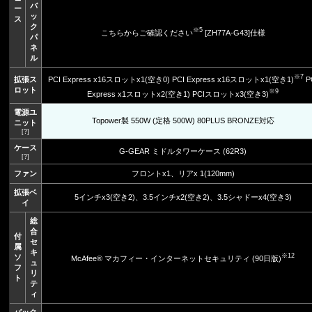
バ
ー
ッ
ス
ク
※5
こちらからご確認ください
[ZH77A-G43]仕様
パ
ネ
ル
※7
PCI Express x16スロットx1(空き0) PCI Express x16スロットx1(空き1)
P
拡張ス
ロット
※9
Express x1スロットx2(空き1) PCIスロットx3(空き3)
電源ユ
Topower製 550W (定格 500W) 80PLUS BRONZE対応
ニット
[?]
ケース
G-GEAR ミドルタワーケース (62R3)
[?]
ファン
フロントx1、リアx 1(120mm)
拡張ベ
5インチx3(空き2)、3.5インチx2(空き2)、3.5シャドーx4(空き3)
イ
総
合
付
セ
属
キ
※12
ソ
McAfee® マカフィー・インターネットセキュリティ (90日版)
ュ
フ
リ
ト
テ
ィ