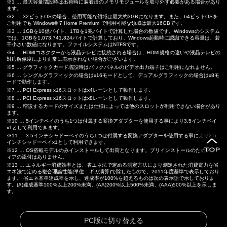
※1 … 最大容量増設時は出荷時に装着済のメモリモジュールを取り外す必要がある場合があり
ます。
※2 … 32ビットOSの場合、使用可能な領域は最大約3GBになります。また、64ビットOSを
ご利用でも Windows® 7 Home Premium で利用可能な領域は最大16GBです。
※3 … 1GBを10億バイト、1TBを1兆バイトで計算した場合の数値です。Windowsのシステム
では、1GBを1,073,741,824バイトで計算しており、Windows起動時に認識できる容量は、若
干小さい数値になります。ファイルシステムはNTFSです。
※4 … HDMIコネクターから液晶テレビに接続される場合は、HDMI規格の違いや液晶テレビの
対応解像度により正常に表示されない場合がございます。
※5 … グラフィックカード増設時はバックパネルのビデオ出力端子はご利用になれません。
※6 … シングルグラフィックの場合はx16モードとして、デュアルグラフィックの場合はx8モ
ードで動作します。
※7 … PCI Express x16スロットはx4レーンとして動作します。
※8 … PCI Express x16スロットはx8レーンとして動作します。
※9 … 増設するカードのサイズまたは仕様によっては他のスロットが利用できない場合があり
ます。
※10 … 5インチベイのうち1つは付属する変換アダプターを使用する事により3.5インチベイ
x1として利用できます。
※11 … 3.5インチシャドーベイのうち1つは付属する変換アダプターを使用する事により2.5
インチシャドーベイx1として利用できます。
※12 … OS搭載モデルのみインストールして出荷となります。プリインストールのためメデ
ィアの添付はありません。
※13 … エネルギー消費効率とは、省エネ法で定める測定方法により測定された消費電力を省
エネ法で定める複合理論性能(単位：ギガ演算)で除したもので、2011年度基準で表示しており
ます。 省エネ基準達成率を示し、達成率が100%を超えるものは次の表示語で示しておりま
す。(A)達成基準100%以上200%未満、(AA)200%以上500%未満、(AAA)500%以上を示しま
す。
PC版に切り替える