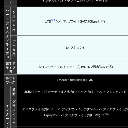
インテル® ハイ・デフィニション・オーディオ
ド
ハ
シ
ー
ス
ド
※3
テ
1TB
(シリアルATAIII | SATA 6Gbps対応)
デ
ム
ィ
用
ス
ク
ド
デ
ラ
ー
(オプション)
イ
タ
ブ
用
[?]
光学ド
DVDスーパーマルチドライブ(DVD±R 2層書込み対応)
ライブ
[?]
ネット
Ethernet 10/100/1000 LAN
ワーク
前
USB2.0ポートx2 オーディオ入出力(マイク入力x1、ヘッドフォン出力x1)
面
グ
イ
ラ
ディスプレイ出力(DVI-I) x1 ディスプレイ出力(DVI-D) x1 ディスプレイ出力
ン
フ
タ
ィ
※4
(DisplayPort) x1 ディスプレイ出力(HDMI) x1
ー
ッ
フ
ク
ェ