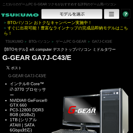
こだわりのゲームPC G-GEAR ツクモがおすすめする評判のゲーム用パソコン
BTOパソコン おトクなキャンペーン実施中！
>
すぐに出荷可能！豊富なラインナップの完成品即納モデルはこち
>
ら！
TSUKUMO
BTOパソコン
ゲームPC G-GEAR
GA7J-C43/E
>
>
>
【BTOモデル】eX.computer デスクトップパソコン ミドルタワー
G-GEAR GA7J-C43/E
G-GEAR GA7J-C43/E
インテル® Core™
i7-3770 プロセッサ
ー
NVIDIA® GeForce®
GTX 660
PC3-12800 DDR3
8GB (4GBx2)
1TB (シリアル
ATAIII | SATA
6Gbps対応)