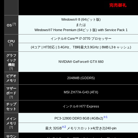
Windows® 8 (64ビット版)
[?]
または
OS
Windows®7 Home Premium (64ビット版) with Service Pack 1
インテル® Core™ i7-3770 プロセッサー
CPU
[?]
(4コア | HT対応 | 3.4GHz、TB時最大3.9GHz | 8MB L3キャッシュ)
グラフ
ィック
NVIDIA® GeForce® GTX 660
機能
[?]
ビデオ
2048MB (GDDR5)
メモリ
マザー
MSI ZH77A-G43 (ATX)
ボード
[?]
チップ
インテル® H77 Express
セット
※1
PC3-12800 DDR3 8GB (4GBx2)
メイン
メモリ
※2
[?]
最大 32GB
メモリスロットx4(空き2)240-pin
サウン